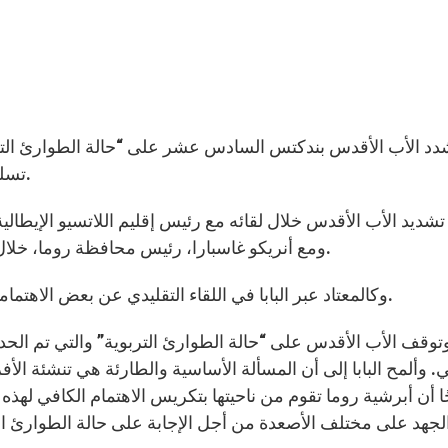
تسلط الضوء على ضرورة دعم العائلة المبنية على الزواج.
تشديد الأب الأقدس خلال لقائه مع رئيس إقليم اللاتسيو الإيطالية
ومع أنريكو غاسبارا، رئيس محافظة روما، خلال زيارتهم للأب الأقدس لتبادل التهاني ببدء العام الجديد.
وكالمعتاد عبر البابا في اللقاء التقليدي عن بعض الاهتمامات المتعلقة بالحالة التي يعيشها سكان روما واللاتسيو.
توقف الأب الأقدس على “حالة الطوارئ التربوية” والتي تم الحد
. وألمح البابا إلى أن المسألة الأساسية والطارئة هي تنشئة الأ
 أن أبرشية روما تقوم من ناحيتها بتكريس الاهتمام الكافي لهذه ا
لجهد على مختلف الأصعدة من أجل الإجابة على حالة الطوارئ ا