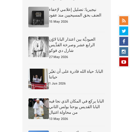
نيجيريا: تضليل إعلامي لإخفاء
العنف بحق المسيحيين منذ عقود
15 May 2026
العبوديَّة بين اعتذار البابا لاوُن
الرابع عشر وصرخة القدِّيس
شارل دي فوكو
27 May 2026
البابا: حياة الله قادرة على أن تغيّر
حياتنا
1 Jun 2026
البابا يركع في المكان الذي نجا فيه
البابا القديس يوحنا بولس الثاني
من محاولة اغتيال
13 May 2026