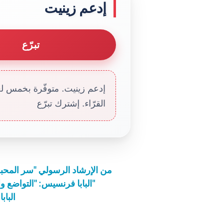
إدعم زينيت
تبرّع
إدعم زينيت. متوفّرة بخمس لغا
القرّاء. إشترك تبرّع
من الإرشاد الرسولي "سر المحب
البابا فرنسيس: "التواضع والصلاة أساسيان لكي "لا نستولي" على كلمة الله"
الباب