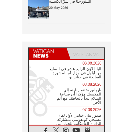
الليتورجيَّا في سرّ الكنيسة
20 May 2026
08.08.2026
البابا لاوُن الرابع عشر في السابع
من أيلول في مزار أم المشورة
الصالحة في جناتزانو
08.08.2026
بارولين يختتم زيارته إلى
المكسيك مؤكدا أن صناعة
السلام تبدأ بالتعاطف مع ألم
الآخر
07.08.2026
صدور بيان ختامي لأول لقاء
مسيحي كونفوشي بمشاركة
الدائرة الفاتيكانية للحوار بين
الأديان