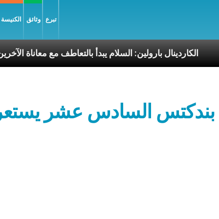
تبرع
وثائق
الكنيسة و
رسوليّة
الكاردينال بارولين: السلام يبدأ بالتعاطف مع مع
بندكتس السادس عشر يستعرض 