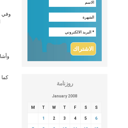
وفي هذ
ا
وأشار
كما 
روزنامة
January 2008
M
T
W
T
F
S
S
1
2
3
4
5
6