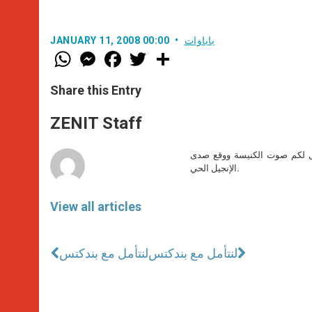
باباوات
JANUARY 11, 2008 00:00
W
M
F
T
S
h
e
a
w
h
a
s
c
i
a
t
s
e
t
r
Share this Entry
s
e
b
t
e
A
n
o
e
p
g
o
r
ZENIT Staff
p
e
k
r
صل لكم صوت الكنيسة ووقع صدى
الإنجيل الحي.
View all articles
لنتأمل مع بندكتس
لنتأمل مع بندكتس