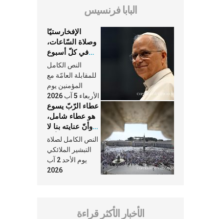
البابا فرنسيس
الإفخارستيّا
وصلاة السّاعات،
في كلّ أسبوع
وكلّ يوم، هما
النص الكامل
النَّفَس في حياة
للمقابلة العامّة مع
الكنيسة
المؤمنين يوم
الأربعاء 5 آب 2026
عطاء الرّبّ يسوع
هو عطاء شامل،
وأنّ عنايته بنا لا
تغيب عنّا أبدًا
النص الكامل لصلاة
التبشير الملائكي
يوم الأحد 2 آب
2026
الأخبار الأكثر قراءة