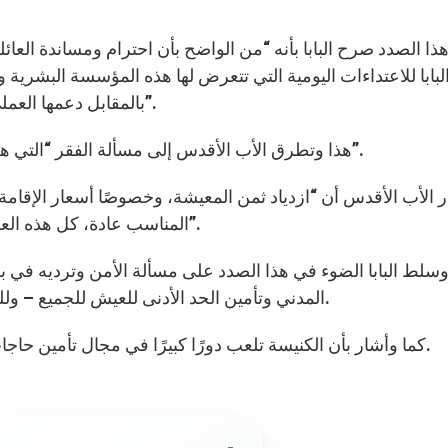
ا الصدد صرح البابا بأنه “من الواضح بأن احترام ومساندة العائلة
لبابا للاعتداءات اليومية التي تتعرض لها هذه المؤسسة البشرية و
بالمقابل دعمها العملي والأكيد، واثقة أنها بهذا الشكل إنما تعمل للخير العام”.
هذا وتطرق الأب الأقدس إلى مسألة الفقر “التي هي مسألة أخرى تزداد سوءًا في ضواحي المدن الكبرى”.
 الأب الأقدس أن “ازدياد ثمن المعيشة، وخصوصًا أسعار الإقامة
المناسب عادة، كل هذه العوامل تجعل العيش صعبًا جدًا بالنسبة للأفراد والعائلات”.
وسلط البابا الضوء في هذا الصدد على مسألة الأمن وترديه في 
المدني وتأمين الحد الأدنى للعيش للجميع – وللغرباء بوجه خاص – هما أمران متصلان بشكل جوهري.
كما وأشار بأن الكنيسة تلعب دورًا كبيرًا في مجال تأمين حاجات الفقراء من خلال أعمال التطوع ومؤسسة كاريتاس.