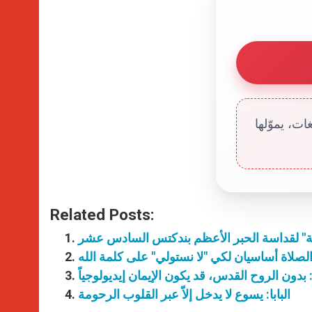
ت، يموّلها
Related Posts:
ة" لقداسة الحبر الأعظم بندكتس السادس عشر
ا: بدون الروح القدس، قد يكون الإيمان إيديولوجياً
البابا: يسوع لا يدخل إلاّ عبر القلوب الرحومة