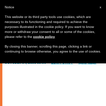
AR
Notice
x
This website or its third party tools use cookies, which are
necessary to its functioning and required to achieve the
purposes illustrated in the cookie policy. If you want to know
حب الفقراء هو ليتورجية عبادة
more or withdraw your consent to all or some of the cookies,
please refer to the
cookie policy
.
By closing this banner, scrolling this page, clicking a link or
بحسب بندكتس السادس عشر
continuing to browse otherwise, you agree to the use of cookies.
كنيسة محليّة
ZENIT STAFF
OCTOBER 01, 2008 00:00