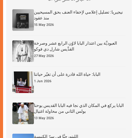
نيجيريا: تضليل إعلامي لإخفاء العنف بحق المسيحيين
منذ عقود
15 May 2026
العبوديَّة بين اعتذار البابا لاوُن الرابع عشر وصرخة
القدِّيس شارل دي فوكو
27 May 2026
البابا: حياة الله قادرة على أن تغيّر حياتنا
1 Jun 2026
البابا يركع في المكان الذي نجا فيه البابا القديس يوحنا
بولس الثاني من محاولة اغتيال
13 May 2026
الليتورجيَّا في سرّ الكنيسة