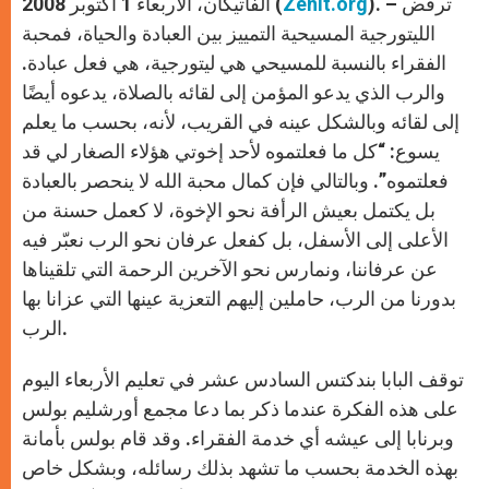
). – ترفض
Zenit.org
الفاتيكان، الأربعاء 1 أكتوبر 2008 (
الليتورجية المسيحية التمييز بين العبادة والحياة، فمحبة
الفقراء بالنسبة للمسيحي هي ليتورجية، هي فعل عبادة.
والرب الذي يدعو المؤمن إلى لقائه بالصلاة، يدعوه أيضًا
إلى لقائه وبالشكل عينه في القريب، لأنه، بحسب ما يعلم
يسوع: “كل ما فعلتموه لأحد إخوتي هؤلاء الصغار لي قد
فعلتموه”. وبالتالي فإن كمال محبة الله لا ينحصر بالعبادة
بل يكتمل بعيش الرأفة نحو الإخوة، لا كعمل حسنة من
الأعلى إلى الأسفل، بل كفعل عرفان نحو الرب نعبّر فيه
عن عرفاننا، ونمارس نحو الآخرين الرحمة التي تلقيناها
بدورنا من الرب، حاملين إليهم التعزية عينها التي عزانا بها
الرب.
توقف البابا بندكتس السادس عشر في تعليم الأربعاء اليوم
على هذه الفكرة عندما ذكر بما دعا مجمع أورشليم بولس
وبرنابا إلى عيشه أي خدمة الفقراء. وقد قام بولس بأمانة
بهذه الخدمة بحسب ما تشهد بذلك رسائله، وبشكل خاص