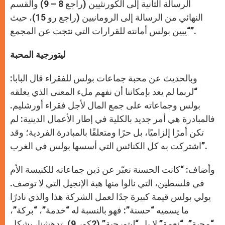
الرسالة الثانية إلى الكورنثيين (راجع 8 – 9) والقسم
النهائي من الرسالة إلى الرومانيين (راجع رو 15)، حيث
“يبين بولس أمانته للقرارات التي نتجت عن المجمع”.
ليتورجية المحبة
وبالحديث عن محبة جماعات بولس للفقراء قال البابا:
“لربما لم يعد بإمكاننا أن نفهم ملء المعنى الذي يعلقه
بولس وجماعاته على جمع المال لأجل فقراء أورشليم.
فالمبادرة هي أمر جديد بالكلية في إطار الأعمال الدينية: لم
تكن أمرًا إلزاميًا، بل حرًا ومتعلقًا بالمبادرة الفردية؛ وقد
اشتركت به كل الكنائس التي أسسها بولس في الغرب”.
وأضاف: “كانت الحسنة تعبّر عن دَين جماعاته للكنيسة الأم
في فلسطين، التي نالوا منها هبة الإنجيل التي لا توصف.
يولي بولس قيمة كبيرة جدًا لعمل الشركة هذا والذي نادرًا
ما يسميه “حسنة”: فهو بالنسبة له “خدمة”، “بركة”،
“محبة”، “نعمة” لا بل “ليتورجية” (2كور 9). تدهشنا، بشكل