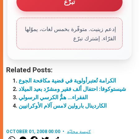
تبرّع
إدعم زينيت. متوفّرة بخمس لغات، يموّلها
القرّاء. إشترك تبرّع
Related Posts:
الكرامة تُعتبرأولوية في قضية مكافحة الجوع
شيستوكوفا: احتفال ألف فقير ومشرّد بعيد الميلاد
الفقراء… همُّ الكرسي الرسولي
الكاردينال بارولين لامس آلام الأوكرانيين
كنيسة محليّة
OCTOBER 01, 2008 00:00
W
M
F
T
S