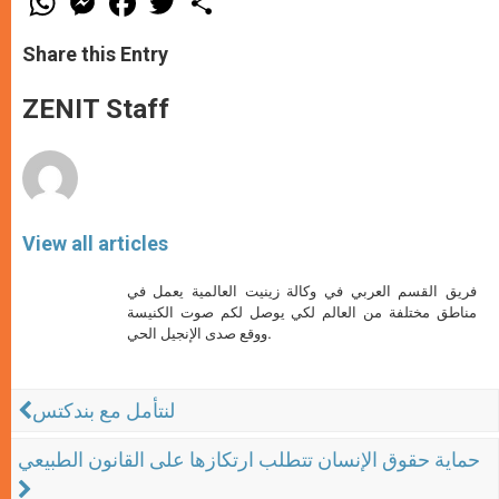
h
e
a
w
h
a
s
c
i
a
t
s
e
t
r
Share this Entry
s
e
b
t
e
A
n
o
e
p
g
o
r
ZENIT Staff
p
e
k
r
View all articles
فريق القسم العربي في وكالة زينيت العالمية يعمل في
مناطق مختلفة من العالم لكي يوصل لكم صوت الكنيسة
ووقع صدى الإنجيل الحي.
لنتأمل مع بندكتس
حماية حقوق الإنسان تتطلب ارتكازها على القانون الطبيعي