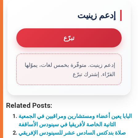
إدعم زينيت
تبرّع
إدعم زينيت. متوفّرة بخمس لغات، يموّلها
القرّاء. إشترك تبرّع
Related Posts:
البابا يعين أعضاء ومستشارين ومراقبين في الجمعية
الثانية الخاصة لأفريقيا في سينودس الأساقفة
صلاة بندكتس السادس عشر للسينودس الإفريقي