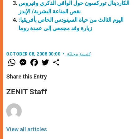
الكاردينال توركسون حول الواقي الذكري وفيروس
نقص المناعة البشرية/ الإيدز
اليوم الثالث من حياة السينودس الخاص بأفريقيا:
زيارة وفد مجمعي إلى عمدة روما
كنيسة محليّة
OCTOBER 08, 2008 00:00
W
M
F
T
S
h
e
a
w
h
a
s
c
i
a
t
s
e
t
r
Share this Entry
s
e
b
t
e
A
n
o
e
p
g
o
r
ZENIT Staff
p
e
k
r
View all articles