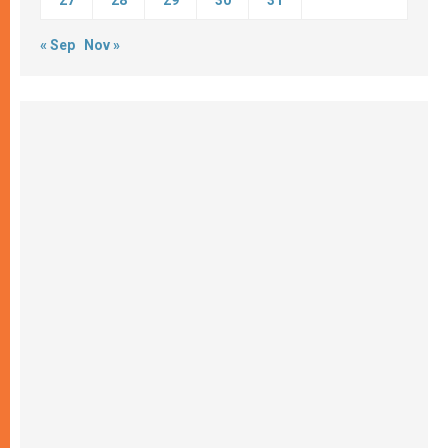
27
28
29
30
31
« Sep
Nov »