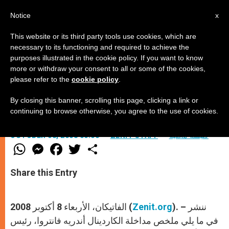
AR
Notice
x
This website or its third party tools use cookies, which are
necessary to its functioning and required to achieve the
purposes illustrated in the cookie policy. If you want to know
الكتاب المقدس واللاهوت
more or withdraw your consent to all or some of the cookies,
please refer to the
cookie policy
.
By closing this banner, scrolling this page, clicking a link or
بحسب رئيس أساقفة باريس
continuing to browse otherwise, you agree to the use of cookies.
كنيسة محليّة
ZENIT STAFF
OCTOBER 08, 2008 00:00
W
M
F
T
S
h
e
a
w
h
a
s
c
i
a
t
s
e
t
r
Share this Entry
s
e
b
t
e
A
n
o
e
p
g
o
r
p
e
k
). – ننشر
Zenit.org
الفاتيكان، الأربعاء 8 أكتوبر 2008 (
r
في ما يلي ملخص مداخلة الكاردينال أندريه فانتروا، رئيس