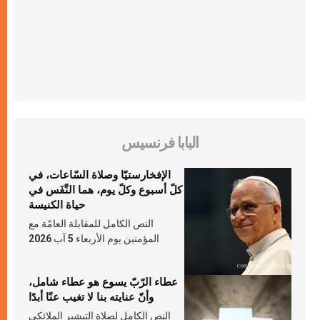
البابا فرنسيس
الإفخارستيّا وصلاة السّاعات، في
كلّ أسبوع وكلّ يوم، هما النَّفَس في
حياة الكنيسة
النص الكامل للمقابلة العامّة مع
المؤمنين يوم الأربعاء 5 آب 2026
عطاء الرّبّ يسوع هو عطاء شامل،
وأنّ عنايته بنا لا تغيب عنّا أبدًا
النص الكامل لصلاة التبشير الملائكي