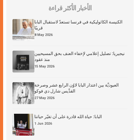
الأخبار الأكثر قراءة
الكنيسة الكاثوليكية في فرنسا تستعدّ لاستقبال البابا
قريبًا
8 May 2026
نيجيريا: تضليل إعلامي لإخفاء العنف بحق المسيحيين
منذ عقود
15 May 2026
العبوديَّة بين اعتذار البابا لاوُن الرابع عشر وصرخة
القدِّيس شارل دي فوكو
27 May 2026
البابا: حياة الله قادرة على أن تغيّر حياتنا
1 Jun 2026