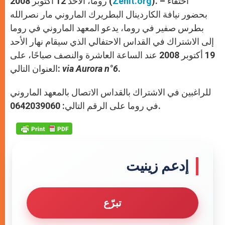
). – احتفاءً
Zenit.org
روما، الأحد 12 أكتوبر 2008 (
p
e
k
r
بحضور نيافة الكاردينال البطريرك الماروني مار نصرالله
بطرس صفير في روما، يدعو المعهد الماروني في روما
إلى الاشتراك في القداس الاحتفالي الذي سيقام نهار الأحد
19 أكتوبر 2008 عند الساعة العاشرة والنصف صباحًا، على
.
via Aurora n°6
العنوان التالي:
للراغبين في الاشتراك بالقداس الاتصال بالمعهد الماروني
في روما على الرقم التالي: 0642039060.
إدعم زينيت
تبرّع