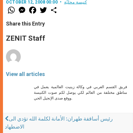
كنيسة محليّة
OCTOBER 12, 2008 00:00
W
M
F
T
S
h
e
a
w
h
a
s
c
i
a
t
s
e
t
r
Share this Entry
s
e
b
t
e
A
n
o
e
p
g
o
r
ZENIT Staff
p
e
k
r
View all articles
فريق القسم العربي في وكالة زينيت العالمية يعمل في
مناطق مختلفة من العالم لكي يوصل لكم صوت الكنيسة
ووقع صدى الإنجيل الحي.
رئيس أساقفة طهران: الأمانة لكلمة الله تؤدي الى
الاضطهاد