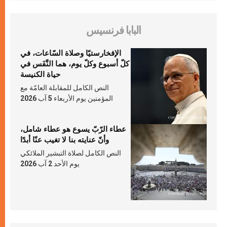
البابا فرنسيس
الإفخارستيّا وصلاة السّاعات، في
كلّ أسبوع وكلّ يوم، هما النَّفَس في
حياة الكنيسة
النص الكامل للمقابلة العامّة مع
المؤمنين يوم الأربعاء 5 آب 2026
عطاء الرّبّ يسوع هو عطاء شامل،
وأنّ عنايته بنا لا تغيب عنّا أبدًا
النص الكامل لصلاة التبشير الملائكي
يوم الأحد 2 آب 2026