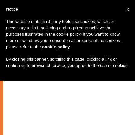
AR
Notice
x
This website or its third party tools use cookies, which are
necessary to its functioning and required to achieve the
purposes illustrated in the cookie policy. If you want to know
قداس مع البطريرك الماروني مار
more or withdraw your consent to all or some of the cookies,
please refer to the
cookie policy
.
نصرالله بطرس صفير في روما
By closing this banner, scrolling this page, clicking a link or
continuing to browse otherwise, you agree to the use of cookies.
–