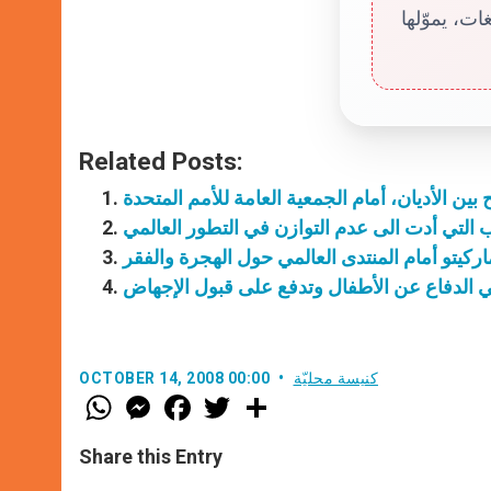
ت، يموّلها
Related Posts:
بين الأديان، أمام الجمعية العامة للأمم المتحدة
التي أدت الى عدم التوازن في التطور العالمي
كيتو أمام المنتدى العالمي حول الهجرة والفقر
ي الدفاع عن الأطفال وتدفع على قبول الإجهاض
كنيسة محليّة
OCTOBER 14, 2008 00:00
W
M
F
T
S
h
e
a
w
h
a
s
c
i
a
t
s
e
t
r
Share this Entry
s
e
b
t
e
A
n
o
e