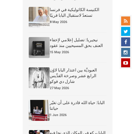
الكنيسة الكاثوليكية في فرنسا
تستعدّ لاستقبال البابا قريبًا
8 May 2026
نيجيريا: تضليل إعلامي لإخفاء
العنف بحق المسيحيين منذ عقود
15 May 2026
العبوديَّة بين اعتذار البابا لاوُن
الرابع عشر وصرخة القدِّيس
شارل دي فوكو
27 May 2026
البابا: حياة الله قادرة على أن تغيّر
حياتنا
1 Jun 2026
البابا يركع في المكان الذي نجا فيه