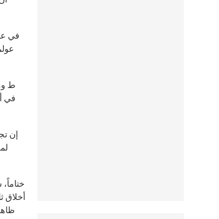
عولم
ط ووس
في أم
لمض
أخلاق ث
ظاهر