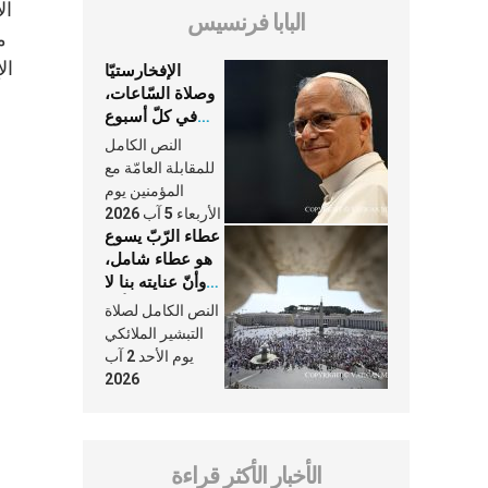
ال
البابا فرنسيس
م
ال
الإفخارستيّا
وصلاة السّاعات،
في كلّ أسبوع
وكلّ يوم، هما
النص الكامل
النَّفَس في حياة
للمقابلة العامّة مع
الكنيسة
المؤمنين يوم
الأربعاء 5 آب 2026
عطاء الرّبّ يسوع
هو عطاء شامل،
وأنّ عنايته بنا لا
تغيب عنّا أبدًا
النص الكامل لصلاة
التبشير الملائكي
يوم الأحد 2 آب
2026
الأخبار الأكثر قراءة