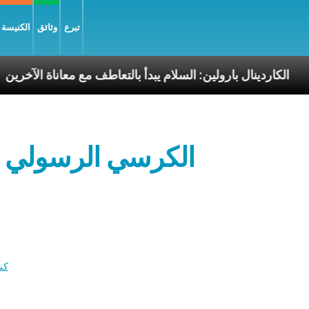
تبرع
وثائق
الكنيسة و
سوليّة
الكاردينال بارولين: السلام يبدأ بالتعاطف مع معا
الكرسي الرسولي ح
كن