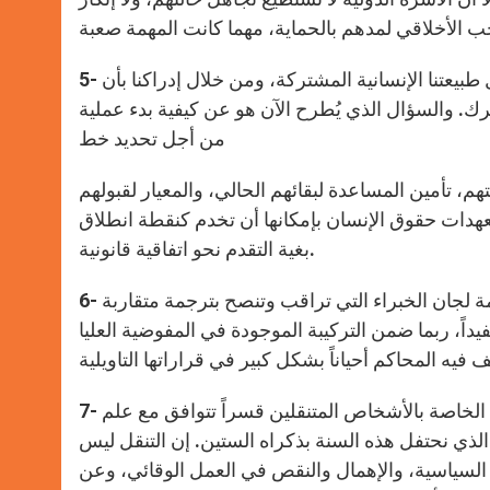
5- في عالمنا المترابط، نحن متصلون بجميع الأشخاص المتنقلين من خلال طبيعتنا الإنسانية المشتركة، ومن خلال إدراكنا بأن
. والسؤال الذي يُطرح الآن هو عن كيفية بدء عملية
من أجل تحديد خط
تأمين المساعدة لبقائهم الحالي، والمعيار لقبولهم
هدات حقوق الإنسان بإمكانها أن تخدم كنقطة انطلاق
بغية التقدم نحو اتفاقية قانونية.
6- إن تجربة الأسرة الدولية بتطبيق الاتقاقيات القانونية الملزمة تظهر قيمة لجان الخبراء التي تراقب وتنصح بترجمة متقاربة
يداً، ربما ضمن التركيبة الموجودة في المفوضية العليا
7- ختاماً، سيدي الرئيس، إن الجهود المستمرة للحفاظ على حقوق الإنسان الخاصة بالأشخاص المتنقلين قسراً تتوافق مع علم
الذي نحتفل هذه السنة بذكراه الستين. إن التنقل ليس
 السياسية، والإهمال والنقص في العمل الوقائي، وعن