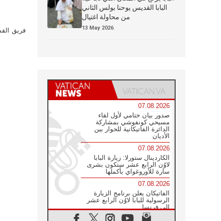
البابا القديس يوحنا بولس الثاني
من محاولة اغتيال
13 May 2026
فريق القس
07.08.2026
صدور بيان ختامي لأول لقاء
مسيحي كونفوشي بمشاركة
الدائرة الفاتيكانية للحوار بين
الأديان
07.08.2026
الكاردينال ستورلا: زيارة البابا
لاوُن الرابع عشر ستكون بشرى
سارة للأوروغواي بأكملها
07.08.2026
الفاتيكان يعلن برنامج الزيارة
الرسولية للبابا لاوُن الرابع عشر
إلى فرنسا
07.08.2026