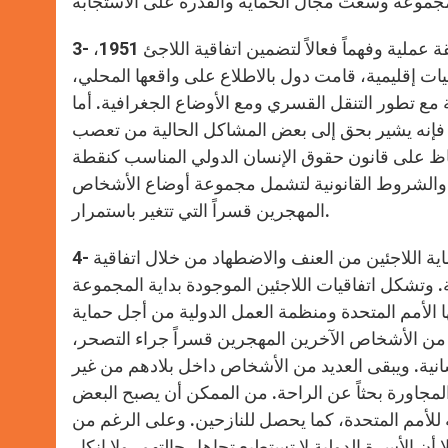
3- إن عملية إنذار الدول بالمتطلبات الجديدة للحماية تظهر طريقة عملية وفهماً فعالاً لتضمين اتفاقية اللاجئ 1951،
ل اتفاقيات إقليمية، قامت دول بالاطلاع على واقعها المحلي،
ع تطور التنقل القسري ومع الأوضاع الجغرافية. أما
فقة، فإنه يشير بحق إلى بعض المشاكل الحالية من تعصب
اظ على قانون حقوق الإنسان الدولي المناسب كنقطة
ير والشروط القانونية لتشمل مجموعة أوضاع الأشخاص
المهجرين قسراً التي تتغير باستمرار.
4- لقد نجحت الأسرة الدولية في إبرام اتقاقيات واضحة وشجاعة لحماية اللاجئين من العنف والاضطهاد من خلال اتفاقية
ات إقليمية إضافية. وتشكل اتفاقيات اللاجئين الموجودة بداية المجموعة
ها الأمم المتحدة ومنظمة العمل الدولية من أجل حماية
ين من الأشخاص الآخرين المهجرين قسراً جراء التصحر،
نسانية. ويبقى العديد من الأشخاص داخل بلادهم من غير
المجاورة بحثاً عن الراحة. من الممكن أن يصبح البعض
ة للأمم المتحدة، كما يحصل للنازحين. وعلى الرغم من
 أن الأسرة الدولية لا تستطيع تجاهل حالتهم، ولا إنكار