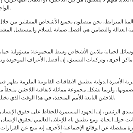
الواجب الأخلاقي لمدهم بالحماية، مهما كانت المهمة صعبة.
ة العدالة والتضامن هي أفضل ضمانة للسلام والمستقبل المشترك
ائل لحماية ملايين الأشخاص وسط المجموعة: مسؤولية حمايتهم، 
اكن أخرى، وتركيبات التنسيق. إن أفضل الأعراف الموجودة وتع
مونها. ولربما تشكل مجموعة مماثلة لاتفاقية اللاجئين ملحقاً مف
للاجئين التابعة للأمم المتحدة، في هذا الوقت الذي تختلف فيه المحاكم أحياناً بشكل كبير في قراراتها التاويلية.
ابت حول الحياة، ومع تطبيق تام للإعلان العالمي لحقوق الإنسان 
ة منفصلة عن الوقائع الإجتماعية الأخرى. إنه ينتج عن القرارات