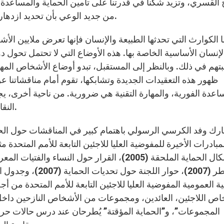
 القسري، وتزيد شكنا في قدرتنا على تأمين الحماية والمساعدة
من جديد الوعي بأن تحديد ازدهار أو معاناة “القرية العالمية” هو مسؤولية مشتركة فعلاً.
إنسان الأساسية الخاصة بها. هذه الأوضاع التي لا تحتمل تحول 
تهم في ذلك. وبالنظر إلى المستقبل، تبدو أوضاع الأشخاص المه
ظهور هذه التعقيدات الجديدة وتشابكها، تقوم أمام مناقشاتنا ع
اعدة الفورية، والمهارة التقنية هي ضرورية. من ناحية أخرى، ي
النقاش بصوغ قرارات حول كيفية التقدم مع حماية مناسبة.
رك وفد الكرسي الرسولي باهتمام كبير في المناقشات حول الحماي
مبادرات الأخيرة للمفوضية العليا للاجئين التابعة للأمم المتحدة
ة العمومية المفوضية العليا للاجئين التابعة للأمم المتحدة من 
اص اللاجئين، العائدين، ومجموعات من الأشخاص النازحين داخل 
المجموعات”، و”الحماية المؤقتة” يُطرحان عند درس حالات حركات 