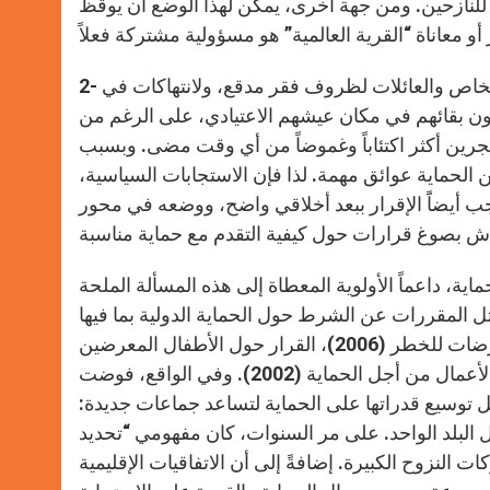
 للنازحين. ومن جهة أخرى، يمكن لهذا الوضع أن يوقظ
2- أما الكوارث التي تحدثها الطبيعة والإنسان فإنها تعرض ملايين الأشخاص والعائلات لظروف فقر مدقع، ولانتهاكات في
دون بقائهم في مكان عيشهم الاعتيادي، على الرغم من
جرين أكثر اكتئاباً وغموضاً من أي وقت مضى. وبسبب
ن الحماية عوائق مهمة. لذا فإن الاستجابات السياسية،
جب أيضاًَ الإقرار ببعد أخلاقي واضح، ووضعه في محور
ة، داعماً الأولوية المعطاة إلى هذه المسألة الملحة
 مثل المقررات عن الشرط حول الحماية الدولية بما فيها
أشكال الحماية الملحقة (2005)، القرار حول النساء والفتيات المعرضات للخطر (2006)، القرار حول الأطفال المعرضين
للخطر (2007)، حوار اللجنة حول تحديات الحماية (2007)، وجدول الأعمال من أجل الحماية (2002). وفي الواقع، فوضت
أجل توسيع قدراتها على الحماية لتساعد جماعات جديدة:
البلد الواحد. على مر السنوات، كان مفهومي “تحديد
النزوح الكبيرة. إضافةً إلى أن الاتفاقيات الإقليمية