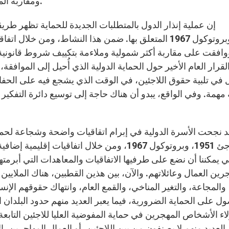
ومقاربة المجموعة وسعت مجال الحماية والقدرة على الاستجابة.
وبروتوكول 1967 المتعلق بها. ضمن هذا النشاط، ومن خلا
وافقت على مقاربة أكثر شمولية وملاءمة بتكييف شروط قانونية م
لقرار العام الأخير حول الحماية الدولية الذي أُحيل إلى الموا
في تلبية حقوق اللاجئين، في الوقت الذي يشجع فيه على الحف
مهمة. وفي الواقع، يبدو أن هناك حاجة إلى توسيع دائرة التفك
اللاجئ 1951، وبروتوكول 1967، ومن خلال اتفاقي
ي يمكننا أن نضع على طرفيها الاتفاقيات والمعاهدات التي أبرمت
جرين العمال وعائلاتهم. والآن، بين هذين القطبين، هناك الملاي
والمجاعة، والتغير المناخي، والقمع العام، وانتهاك حقوقهم الإ
ل على الحماية الضرورية، فيما يعبر العديد منهم حدود البلدان 
ء الأشخاص المهجرين في حماية المفوضية العليا للاجئين التابع
العديد منهم لا يصنفون من بين اللاجئين، أو العمال المهاجرين، إلا