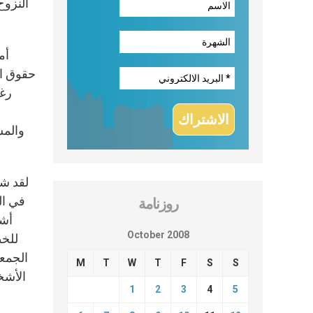
النزوح
حقوق ال
رغب
والمس
لقد شا
في ال
روزنامة
October 2008
الجمعي
M
T
W
T
F
S
S
الأشخ
1
2
3
4
5