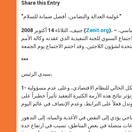
t
s
e
t
r
Share this Entry
s
e
b
t
e
A
n
o
e
p
g
o
r
“عولمة العدالة والتضامن، أفضل ضمانة للسلام”
p
e
k
r
). – ننشر في ما يلي التصريح الذي أدلى به رئيس الأساقفة سيلفانو توماسي،
Zenit.org
جنيف، الثلاثاء 14 أكتوبر 2008 (
ماع السنوي للجنة التنفيذية الذي عقدته وكالة الأمم
***
سيدي الرئيس،
1- حالياً، يسلط الرأي العام الضوء على أزمة الأسواق المالية، على الشكل الحالي للنظام الاقتصادي، وعلى عدم مسؤولية
 نتائج هذه الأزمة الكثيرة التعقيد تأثيراً خطيراً على
مناخي يؤدي إلى النقص في الأغذية والمياه، إلى التدهور
صراعات متصلة في بعض المناطق، تسبب في ارتفاع حدة