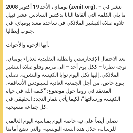
A
n
o
e
p
g
o
r
بومباي، الأحد 19 أكتوبر 2008 (zenit.org). – ننشر في
p
e
k
r
ما يلي الكلمة التي ألقاها البابا بدكتس السادس عشر قبيل
تلاوة صلاة التبشير الملائكي في ساحدة معبد بومباي، في
جنوب إيطاليا.
أيها الإخوة والأخوات،
بعد الاحتفال الإفخارستي والطلبة التقليدية لعذراء بومباي،
نوجه نظرنا – ككل يوم أحد – الى مريم ونتلو صلاة التبشير
الملائكي. إليها نكل اليوم نوايا الكنيسة والبشرية. نصلي
بنوع خاص، من أجل الجمعية العادية لسينودس الأساقفة،
المنعقد في روما حول موضوع: “كلمة الله في حياة
الكنيسة ورسالتها”، لكيما يأتي بثمار التجدد الحقيقي في
كل جماعة مسيحية.
نصلي أيضاً على نية خاصة اليوم بمناسبة اليوم العالمي
للرسالة، خلال هذه السنة البولسية، والتي تضع أمامنا