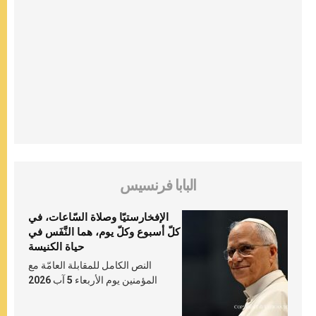
البابا فرنسيس
الإفخارستيّا وصلاة السّاعات، في
كلّ أسبوع وكلّ يوم، هما النَّفَس في
حياة الكنيسة
النص الكامل للمقابلة العامّة مع
المؤمنين يوم الأربعاء 5 آب 2026