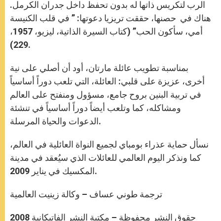
الرب لتكريس ذاتها له بدون تحفظ داخل جدران الكرمل.
هناك في حصنها، حققت تريزيا دعوتها: ” في قلب الكنيسة
أمي، سأكون الحب” (كتاب السيرة الذاتية، ليزيو، 1957،
229).
بمناسبة تطويب عائلة مارتان، أود أن أصلي على نية
أخرى، عزيزة على قلبي: العائلة، التي تلعب دوراً أساسياً
في تربية البنين بروح جامع، مسؤول ومنفتح على العالم
ومشاكله، كما وتلعب أيضاً دوراً أساسياً في تنشئة
الدعوات والحياة المرسلة.
نسأل حماية عذراء بومباي لجميع النواة العائلية في العالم،
كما ونذكر اليوم العالمي للعائلات الذي سيُعقد في مدينة
المكسيك في يناير 2009.
ترجمة طوني عساف – وكالة زينيت العالمية
حقوق النشر محفوظة – مكتبة النشر الفاتيكانية 2008