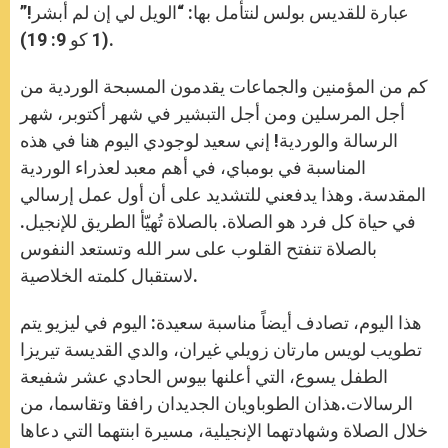
عبارة للقديس بولس لنتأمل بها: “الويل لي إن لم أبشر!”
(1 كو 9: 19).
كم من المؤمنين والجماعات يقدمون المسبحة الوردية من
أجل المرسلين ومن أجل التبشير في شهر أكتوبر، شهر
الرسالة والوردية! إني سعيد لوجودي اليوم هنا في هذه
المناسبة في بومباي، في أهم معبد لعذراء الوردية
المقدسة. وهذا يدفعني للتشديد على أن أول عمل إرسالي
في حياة كل فرد هو الصلاة. بالصلاة تُهيّأ الطريق للإنجيل.
بالصلاة تنفتح القلوب على سر الله وتستعد النفوس
لاستقبال كلمته الخلاصية.
هذا اليوم، تصادف أيضاً مناسبة سعيدة: اليوم في ليزيو يتم
تطويب لويس مارتان زويلي غيران، والدي القديسة تيريزا
الطفل يسوع، التي أعلنها بيوس الحادي عشر شفيعة
الرسالات.هذان الطوباويان الجديدان رافقا وتقاسما، من
خلال الصلاة وشهادتهما الإنجيلية، مسيرة ابنتهما التي دعاها