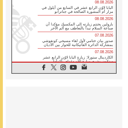
08.08.2026
البابا لاوُن الرابع عشر في السابع من أيلول في
مزار أم المشورة الصالحة في جناتزانو
08.08.2026
بارولين يختتم زيارته إلى المكسيك مؤكدا أن
صناعة السلام تبدأ بالتعاطف مع ألم الآخر
07.08.2026
صدور بيان ختامي لأول لقاء مسيحي كونفوشي
بمشاركة الدائرة الفاتيكانية للحوار بين الأديان
07.08.2026
الكاردينال ستورلا: زيارة البابا لاوُن الرابع عشر
ستكون بشرى سارة للأوروغواي بأكملها
07.08.2026
الفاتيكان يعلن برنامج الزيارة الرسولية للبابا لاوُن
الرابع عشر إلى فرنسا
07.08.2026
في الذكرى الـ ٨١ لحادثة هيروشيما الكنيسة في
اليابان تنظم ١٠ أيام للصلاة على نية السلام
07.08.2026
الكنيسة في الأوروغواي: زيارة البابا ستعزز
الإيمان والرجاء
06.08.2026
الاجتماع الشهري للمطارنة الموارنة