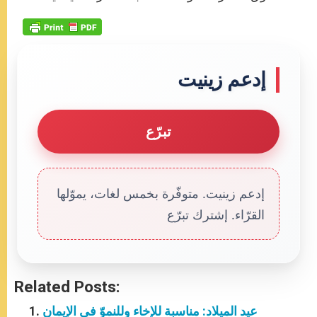
إدعم زينيت
تبرّع
إدعم زينيت. متوفّرة بخمس لغات، يموّلها
القرّاء. إشترك تبرّع
Related Posts:
عيد الميلاد: مناسبة للإخاء وللنموّ في الإيمان