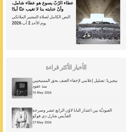
عطاء الرّبّ يسوع هو عطاء شامل،
وأنّ عنايته بنا لا تغيب عنّا أبدًا
النص الكامل لصلاة التبشير الملائكي
يوم الأحد 2 آب 2026
الأخبار الأكثر قراءة
نيجيريا: تضليل إعلامي لإخفاء العنف بحق المسيحيين
منذ عقود
15 May 2026
العبوديَّة بين اعتذار البابا لاوُن الرابع عشر وصرخة
القدِّيس شارل دي فوكو
27 May 2026