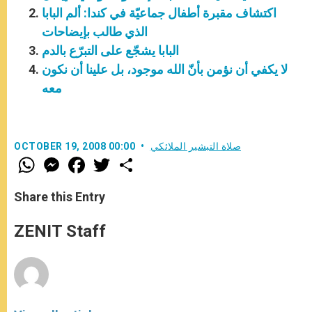
اكتشاف مقبرة أطفال جماعيّة في كندا: ألم البابا
الذي طالب بإيضاحات
البابا يشجّع على التبرّع بالدم
لا يكفي أن نؤمن بأنّ الله موجود، بل علينا أن نكون
معه
صلاة التبشير الملائكي
OCTOBER 19, 2008 00:00
W
M
F
T
S
h
e
a
w
h
a
s
c
i
a
t
s
e
t
r
Share this Entry
s
e
b
t
e
A
n
o
e
p
g
o
r
ZENIT Staff
p
e
k
r