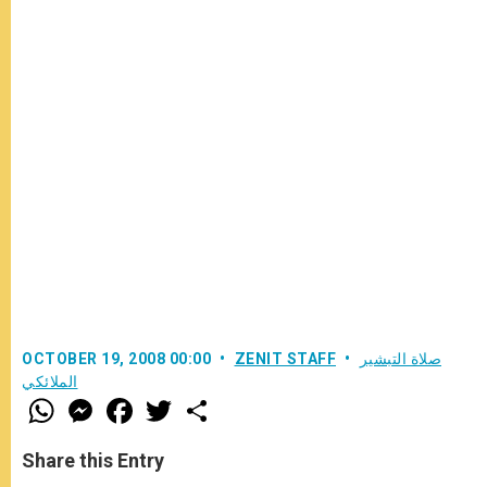
صلاة التبشير
ZENIT STAFF
OCTOBER 19, 2008 00:00
الملائكي
W
M
F
T
S
h
e
a
w
h
a
s
c
i
a
t
s
e
t
r
Share this Entry
s
e
b
t
e