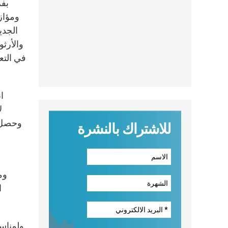
بفر
ومؤازر
الجدي
والأرث
في التع
ا
للاشتراك بالنشرة
وم
ا
ولمناسب