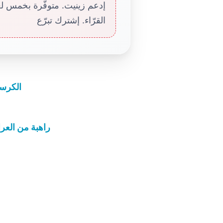
إدعم زينيت. متوفّرة بخمس لغا
القرّاء. إشترك تبرّع
الكرسي
راهبة من العر