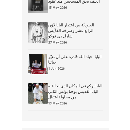
العنف بحق المسيحيين منذ عقود
15 May 2026
العبوديَّة بين اعتذار البابا لاوُن
الرابع عشر وصرخة القدِّيس
شارل دي فوكو
27 May 2026
البابا: حياة الله قادرة على أن تغيّر
حياتنا
1 Jun 2026
البابا يركع في المكان الذي نجا فيه
البابا القديس يوحنا بولس الثاني
من محاولة اغتيال
13 May 2026