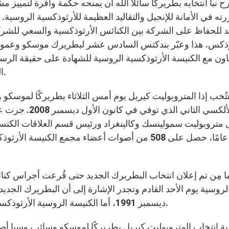
ح نبأ انتخابه بطريركًا سائلا الله أن يمنحه حكمة وافرة لتمييز
ته في الأمانة للإنجيل والتقاليد العظيمة للأرثوذكسية الروسية
د للحفاظ على الشركة بين الكنائس الأرثوذكسية والسعي للشركة 
وذكس. هذا وعبّر بندكتس السادس عشر لبطريرك موسكو وعموم رو
اون مع الكنيسة الأرثوذكسية الروسية للشهادة على حقيقة الرسا
اليوم على طريق السلام والعدالة والاهتمام بالمهمشين.
نتُخب إذا المتروبوليت كيريل يوم أمس الثلاثاء بطريركًا لموسكو 
لألكسي الثاني 
عامًا، حصل على 508 من أصوات أعضاء مجمع الكنيس
ا مِن تم إعلان انتخاب البطريرك الجديد حتى قُرعت أجراس ك
لروسية يوم الأحد القادم وتجدر الإشارة إلى أن البطريرك الجديد ه
ديسمبر 1991، أما الكنيسة الروسية الأرثوذكسية فتَعد 165 مليون مؤمن بينهم 30 مليونًا خارج روسيا.
ة انتخاب المتروبوليت كيريل بطريركًا لموسكو وسائر روسيا أصدر