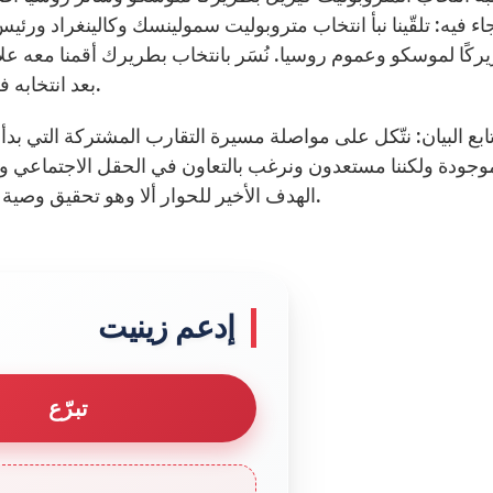
اء فيه: تلقّينا نبأ انتخاب متروبوليت سمولينسك وكالينغراد ور
ركًا لموسكو وعموم روسيا. نُسَر بانتخاب بطريرك أقمنا معه علا
بعد انتخابه في أبريل 2005 ومن ثم في مايو 2006 وديسمبر 2007.
ابع البيان: نتّكل على مواصلة مسيرة التقارب المشتركة التي بدأن
وجودة ولكننا مستعدون ونرغب بالتعاون في الحقل الاجتماعي وا
الهدف الأخير للحوار ألا وهو تحقيق وصية يسوع المسيح، ربّنا، أي الشركة الكاملة لجميع تلاميذه.
إدعم زينيت
تبرّع