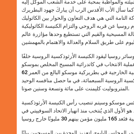
 مشيئته والمواظبة بمحبة على خدمة الشعب الموكل إليه
. كما سأل الأب الأقدس الرب أن يباركَ جهود البطريرك
التامة التي هي هدف التعاون والحوار بين الكاثوليك
سيا عن قربه الروحي والتزام الكنيسة الكاثوليكية
لة المسيحية والقيم التي تستطيع وحدها مؤازرة عالم
وسائر روسيا ليقود الكنيسة الأرثوذكسية الروسية خلفًا
الذي توفي في كانون الأول ديسمبر 2008. جرت عملية الانتخاب في كاتدرائية المسيح المخلص بموسكو
وحصل متروبوليت سمولينسك وكالينغراد ورئيس قسم العلاقات الكنسية الخارجية في بطريركية موسكو البالع من العمر 62
ة الأرثوذكسية الروسية السبعمائة، في ما حصل منافسه الوحيد
المتروبوليت كليمنت على مائة وتسعة وستين صوتا.
نائس موسكو وسيتم تنصيب رأس الكنيسة الأرثوذكسية
و الأول الذي يُنتخب منذ انهيار الاتحاد السوفييتي في
 المجلس البابوي لتعزيز الوحدة بين المسيحيين بيانًا