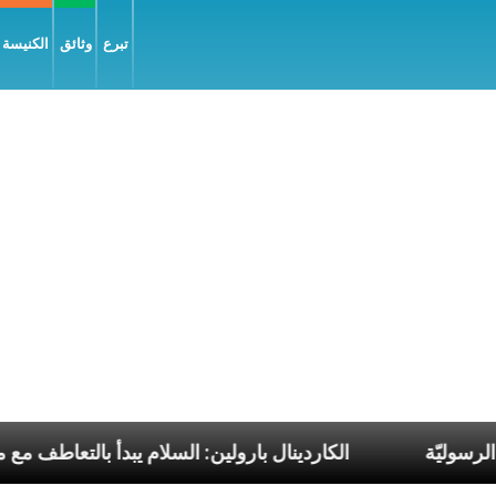
تبرع
وثائق
الكنيسة و
لات البابا الرسوليّة
الكاردينال بارولين: السلام يبدأ ب