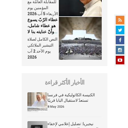
النَّفَس في حياة
للمقابلة العامّة مع
الكنيسة
المؤمنين يوم
الأربعاء 5 آب 2026
عطاء الرّبّ يسوع
هو عطاء شامل،
وأنّ عنايته بنا لا
تغيب عنّا أبدًا
النص الكامل لصلاة
التبشير الملائكي
يوم الأحد 2 آب
2026
الأخبار الأكثر قراءة
الكنيسة الكاثوليكية في فرنسا
تستعدّ لاستقبال البابا قريبًا
8 May 2026
نيجيريا: تضليل إعلامي لإخفاء