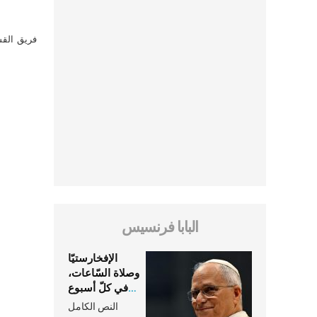
فريق القس
البابا فرنسيس
الإفخارستيّا
وصلاة السّاعات،
في كلّ أسبوع
وكلّ يوم، هما
النص الكامل