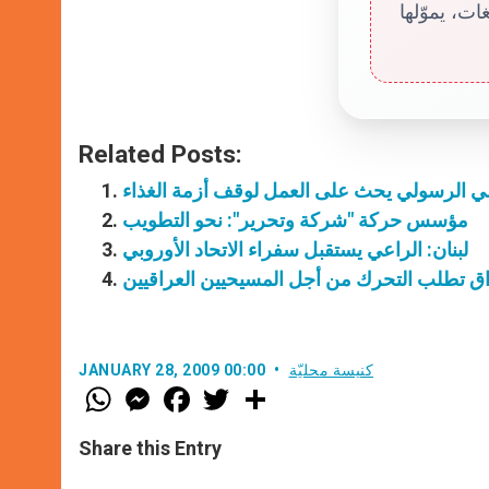
ت، يموّلها
Related Posts:
 الرسولي يحث على العمل لوقف أزمة الغذاء
مؤسس حركة "شركة وتحرير": نحو التطويب
لبنان: الراعي يستقبل سفراء الاتحاد الأوروبي
اق تطلب التحرك من أجل المسيحيين العراقيين
كنيسة محليّة
JANUARY 28, 2009 00:00
W
M
F
T
S
h
e
a
w
h
a
s
c
i
a
t
s
e
t
r
Share this Entry
s
e
b
t
e
A
n
o
e