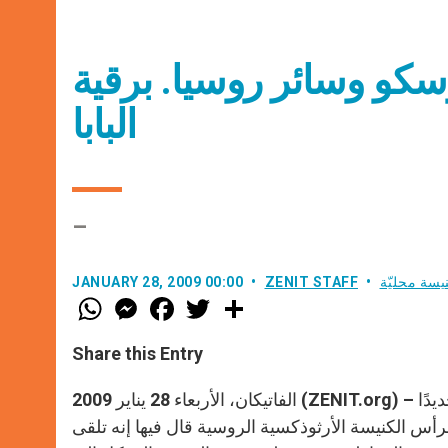
وسكو وسائر روسيا. برقية
البابا
–
يسة محليّة
ZENIT STAFF
JANUARY 28, 2009 00:00
W
M
F
T
S
h
e
a
w
h
a
s
c
i
a
t
s
e
t
r
Share this Entry
s
e
b
t
e
A
n
o
e
p
g
o
r
الفاتيكان، الأربعاء 28 يناير 2009 (ZENIT.org) – عن إذاعة الفاتيكان – غداة انتخاب المتروبوليت كيريل بطريركًا جديدًا
p
e
k
أس الكنيسة الأرثوذكسية الروسية قال فيها إنه تلقى
r