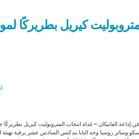
متروبوليت كيريل بطريركًا لم
كن
كو وسائر روسيا وجه البابا بندكتس السادس عشر برقية تهنئة لر