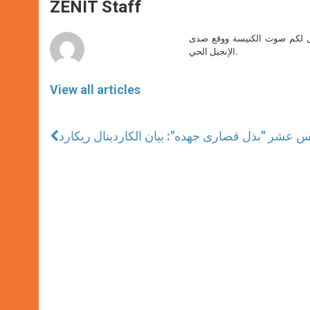
p
g
o
r
ZENIT Staff
p
e
k
r
صل لكم صوت الكنيسة ووقع صدى
الإنجيل الحي.
View all articles
 عشر "بذل قصارى جهده": بيان الكاردينال ريكارد