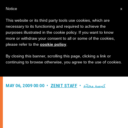
AR
Notice
x
This website or its third party tools use cookies, which are
necessary to its functioning and required to achieve the
purposes illustrated in the cookie policy. If you want to know
بيان المجلس الحبري لراعوية
more or withdraw your consent to all or some of the cookies,
please refer to the
cookie policy
.
المهاجرين والتنقلين
By closing this banner, scrolling this page, clicking a link or
continuing to browse otherwise, you agree to the use of cookies.
–
كنيسة محليّة
ZENIT STAFF
MAY 06, 2009 00:00