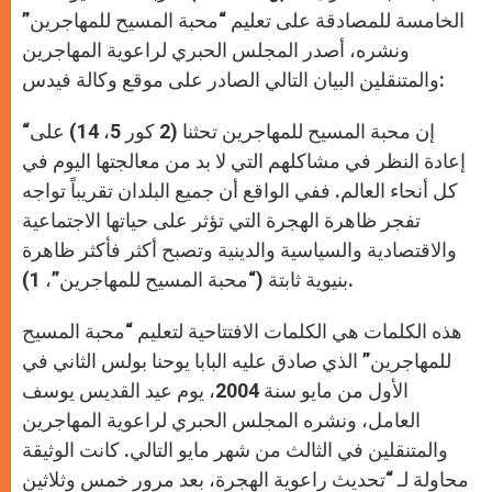
p
e
k
r
الخامسة للمصادقة على تعليم “محبة المسيح للمهاجرين”
ونشره، أصدر المجلس الحبري لراعوية المهاجرين
والمتنقلين البيان التالي الصادر على موقع وكالة فيدس:
“إن محبة المسيح للمهاجرين تحثنا (2 كور 5، 14) على
إعادة النظر في مشاكلهم التي لا بد من معالجتها اليوم في
كل أنحاء العالم. ففي الواقع أن جميع البلدان تقريباً تواجه
تفجر ظاهرة الهجرة التي تؤثر على حياتها الاجتماعية
والاقتصادية والسياسية والدينية وتصبح أكثر فأكثر ظاهرة
بنيوية ثابتة (“محبة المسيح للمهاجرين”، 1).
هذه الكلمات هي الكلمات الافتتاحية لتعليم “محبة المسيح
للمهاجرين” الذي صادق عليه البابا يوحنا بولس الثاني في
الأول من مايو سنة 2004، يوم عيد القديس يوسف
العامل، ونشره المجلس الحبري لراعوية المهاجرين
والمتنقلين في الثالث من شهر مايو التالي. كانت الوثيقة
محاولة لـ “تحديث راعوية الهجرة، بعد مرور خمس وثلاثين