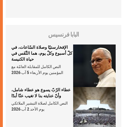
البابا فرنسيس
الإفخارستيّا وصلاة السّاعات، في
كلّ أسبوع وكلّ يوم، هما النَّفَس في
حياة الكنيسة
النص الكامل للمقابلة العامّة مع
المؤمنين يوم الأربعاء 5 آب 2026
عطاء الرّبّ يسوع هو عطاء شامل،
وأنّ عنايته بنا لا تغيب عنّا أبدًا
النص الكامل لصلاة التبشير الملائكي
يوم الأحد 2 آب 2026