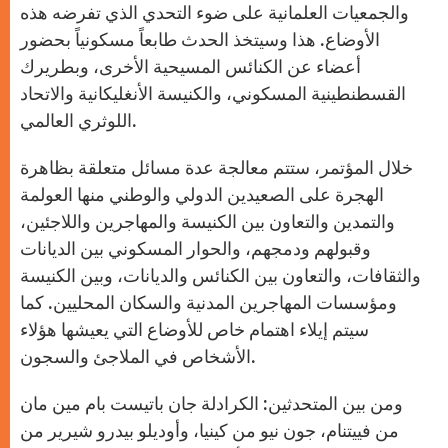
والجمعيات العلمانية على ضوء التحدي الذي تفرضه هذه
الأوضاع. هذا وسيتخذ الحدث طابعاً مسكونياً بحضور
أعضاء عن الكنائس المسيحية الأخرى، وبطريرك
القسطنطينية المسكوني، والكنيسة الأنغليكانية والاتحاد
اللوثري العالمي.
خلال المؤتمر، ستتم معالجة عدة مسائل متعلقة بظاهرة
الهجرة على الصعيدين الدولي والوطني منها العولمة
والتمدين والتعاون بين الكنيسة والمهاجرين واللاجئين،
وقبولهم ودمجهم، والحوار المسكوني بين الديانات
والثقافات، والتعاون بين الكنائس والديانات، وبين الكنيسة
ومؤسسات المهاجرين المدنية والسكان المحليين. كما
سيتم إيلاء اهتمام خاص للأوضاع التي يعيشها هؤلاء
الأشخاص في الملاجئ والسجون.
ومن بين المتحدثين: الكرادلة جان باتيست بام مين مان
من فييتنام، جون نيو من كينيا، وأوديلو بيدرو شيرير من