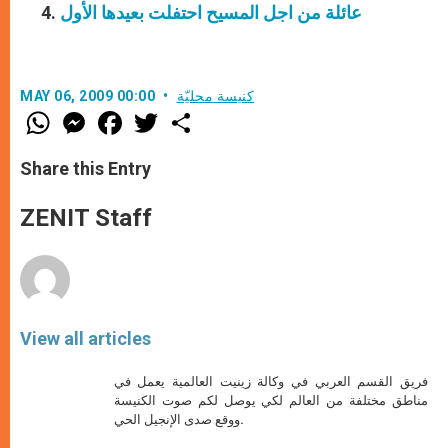
عائلة من اجل المسيح احتفلت بعيدها الأول
كنيسة محليّة
MAY 06, 2009 00:00
W
M
F
T
S
h
e
a
w
h
a
s
c
i
a
t
s
e
t
r
Share this Entry
s
e
b
t
e
A
n
o
e
p
g
o
r
ZENIT Staff
p
e
k
r
View all articles
فريق القسم العربي في وكالة زينيت العالمية يعمل في
مناطق مختلفة من العالم لكي يوصل لكم صوت الكنيسة
ووقع صدى الإنجيل الحي.