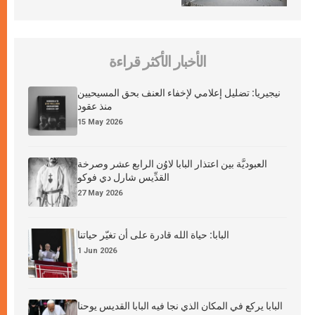
الأخبار الأكثر قراءة
نيجيريا: تضليل إعلامي لإخفاء العنف بحق المسيحيين
منذ عقود
15 May 2026
العبوديَّة بين اعتذار البابا لاوُن الرابع عشر وصرخة
القدِّيس شارل دي فوكو
27 May 2026
البابا: حياة الله قادرة على أن تغيّر حياتنا
1 Jun 2026
البابا يركع في المكان الذي نجا فيه البابا القديس يوحنا