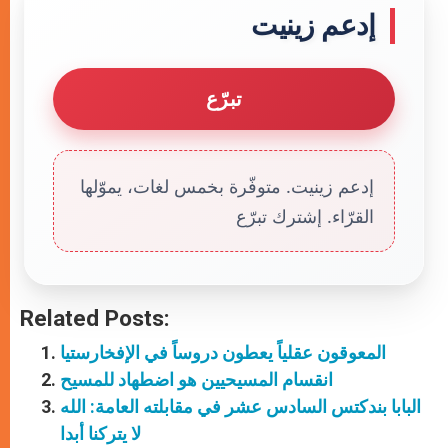
إدعم زينيت
تبرّع
إدعم زينيت. متوفّرة بخمس لغات، يموّلها
القرّاء. إشترك تبرّع
Related Posts:
المعوقون عقلياً يعطون دروساً في الإفخارستيا
انقسام المسيحيين هو اضطهاد للمسيح
البابا بندكتس السادس عشر في مقابلته العامة: الله
لا يتركنا أبدا