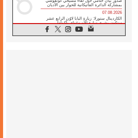
صدور بيان ختامي لأول لقاء مسيحي كونفوشي
بمشاركة الدائرة الفاتيكانية للحوار بين الأديان
07.08.2026
الكاردينال ستورلا: زيارة البابا لاوُن الرابع عشر
ستكون بشرى سارة للأوروغواي بأكملها
07.08.2026
الفاتيكان يعلن برنامج الزيارة الرسولية للبابا لاوُن
الرابع عشر إلى فرنسا
07.08.2026
في الذكرى الـ ٨١ لحادثة هيروشيما الكنيسة في
اليابان تنظم ١٠ أيام للصلاة على نية السلام
07.08.2026
الكنيسة في الأوروغواي: زيارة البابا ستعزز
الإيمان والرجاء
06.08.2026
الاجتماع الشهري للمطارنة الموارنة
06.08.2026
الكاردينال روسي: زيارة البابا لاوُن إلى الأرجنتين
هي تكريم للبابا فرنسيس
06.08.2026
زيارة البابا إلى البيرو ستكون زمن نعمة ومصالحة
ورجاء