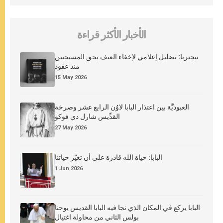
الأخبار الأكثر قراءة
نيجيريا: تضليل إعلامي لإخفاء العنف بحق المسيحيين
منذ عقود
15 May 2026
العبوديَّة بين اعتذار البابا لاوُن الرابع عشر وصرخة
القدِّيس شارل دي فوكو
27 May 2026
البابا: حياة الله قادرة على أن تغيّر حياتنا
1 Jun 2026
البابا يركع في المكان الذي نجا فيه البابا القديس يوحنا
بولس الثاني من محاولة اغتيال