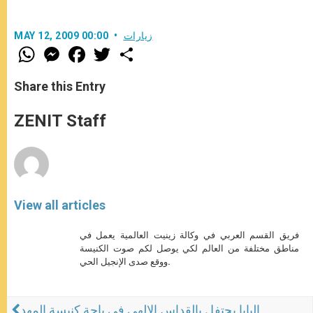
زيارات
MAY 12, 2009 00:00
W
M
F
T
S
h
e
a
w
h
a
s
c
i
a
t
s
e
t
r
Share this Entry
s
e
b
t
e
A
n
o
e
p
g
o
r
ZENIT Staff
p
e
k
r
View all articles
فريق القسم العربي في وكالة زينيت العالمية يعمل في
مناطق مختلفة من العالم لكي يوصل لكم صوت الكنيسة
ووقع صدى الإنجيل الحي.
البابا يحتفل بالقداس الإلهي في باحة كنيسة المهد