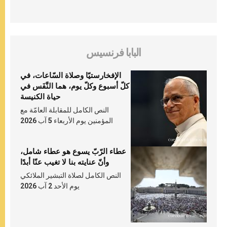
البابا فرنسيس
الإفخارستيّا وصلاة السّاعات، في
كلّ أسبوع وكلّ يوم، هما النَّفَس في
حياة الكنيسة
النص الكامل للمقابلة العامّة مع
المؤمنين يوم الأربعاء 5 آب 2026
عطاء الرّبّ يسوع هو عطاء شامل،
وأنّ عنايته بنا لا تغيب عنّا أبدًا
النص الكامل لصلاة التبشير الملائكي
يوم الأحد 2 آب 2026