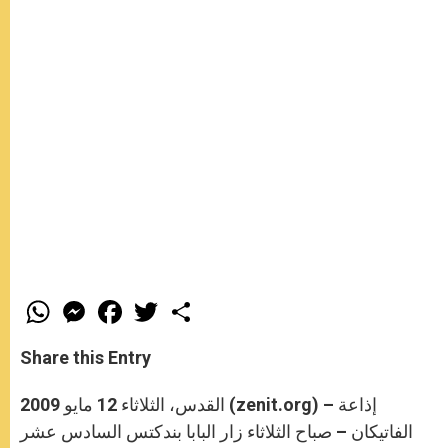
W
M
F
T
S
h
e
a
w
h
a
s
c
i
a
t
s
e
t
r
Share this Entry
s
e
b
t
e
A
n
o
e
p
g
o
r
القدس، الثلاثاء 12 مايو 2009 (zenit.org) – إذاعة
p
e
k
r
الفاتيكان – صباح الثلاثاء زار البابا بندكتس السادس عشر