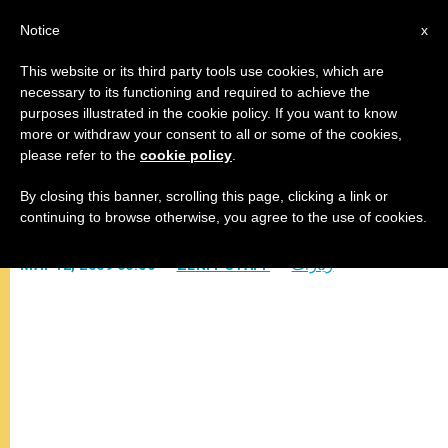
AR
Notice
x
This website or its third party tools use cookies, which are
necessary to its functioning and required to achieve the
purposes illustrated in the cookie policy. If you want to know
البابا يلتقي مفتي القدس
more or withdraw your consent to all or some of the cookies,
please refer to the
cookie policy
.
By closing this banner, scrolling this page, clicking a link or
–
continuing to browse otherwise, you agree to the use of cookies.
زيارات
ZENIT STAFF
MAY 12, 2009 00:00