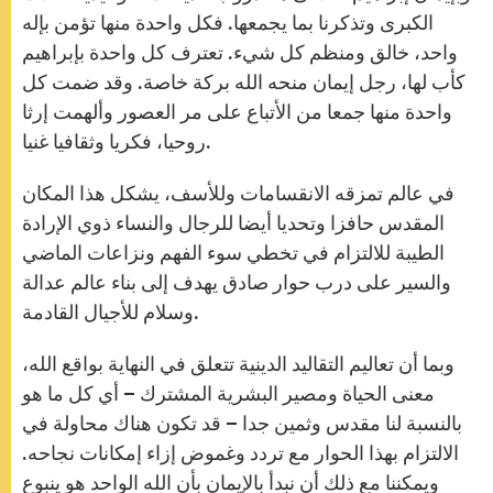
الكبرى وتذكرنا بما يجمعها. فكل واحدة منها تؤمن بإله
واحد، خالق ومنظم كل شيء. تعترف كل واحدة بإبراهيم
كأب لها، رجل إيمان منحه الله بركة خاصة. وقد ضمت كل
واحدة منها جمعا من الأتباع على مر العصور وألهمت إرثا
روحيا، فكريا وثقافيا غنيا.
في عالم تمزقه الانقسامات وللأسف، يشكل هذا المكان
المقدس حافزا وتحديا أيضا للرجال والنساء ذوي الإرادة
الطيبة للالتزام في تخطي سوء الفهم ونزاعات الماضي
والسير على درب حوار صادق يهدف إلى بناء عالم عدالة
وسلام للأجيال القادمة.
وبما أن تعاليم التقاليد الدينية تتعلق في النهاية بواقع الله،
معنى الحياة ومصير البشرية المشترك – أي كل ما هو
بالنسبة لنا مقدس وثمين جدا – قد تكون هناك محاولة في
الالتزام بهذا الحوار مع تردد وغموض إزاء إمكانات نجاحه.
ويمكننا مع ذلك أن نبدأ بالإيمان بأن الله الواحد هو ينبوع