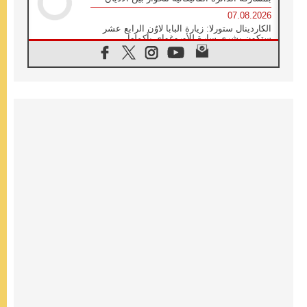
07.08.2026
الكاردينال ستورلا: زيارة البابا لاوُن الرابع عشر
ستكون بشرى سارة للأوروغواي بأكملها
07.08.2026
الفاتيكان يعلن برنامج الزيارة الرسولية للبابا لاوُن
الرابع عشر إلى فرنسا
07.08.2026
في الذكرى الـ ٨١ لحادثة هيروشيما الكنيسة في
اليابان تنظم ١٠ أيام للصلاة على نية السلام
07.08.2026
الكنيسة في الأوروغواي: زيارة البابا ستعزز
الإيمان والرجاء
06.08.2026
الاجتماع الشهري للمطارنة الموارنة
06.08.2026
الكاردينال روسي: زيارة البابا لاوُن إلى الأرجنتين
هي تكريم للبابا فرنسيس
06.08.2026
زيارة البابا إلى البيرو ستكون زمن نعمة ومصالحة
ورجاء