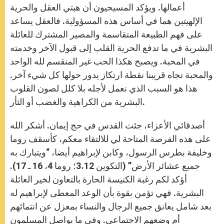
أعمالها. ويؤكد المسيحيون أن هبتي العقل والحرية
الإلهيتين هما في أساس هذه المسؤولية. فالعقل يساعد
على فهم الطبيعة المتقاسمة والمصير المشترك للعائلة
البشرية في ما تدفع الحرية القلب إلى قبول الآخر وخدمته
في المحبة. ويصبح هكذا الحب غير المنقسم لله الواحد
والمحبة تجاه قريبنا نقطة ارتكاز يدور حولها كل شيء آخر.
هذا هو السبب الذي نعمل لأجله بلا كلل لصون القلوب
البشرية من الكراهية والغضب أو الثأر.
أصدقائي الأعزاء، جئت القدس في حج إيمان. أشكر الله
على هذه الفرصة المتاحة لي للالتقاء معكم، كأسقف روما
وخليفة بطرس الرسول، وكابن لإبراهيم أيضا، “ويتبارك به
جميع عشائر الأرض” (التكوين 3،12؛ روما 4، 16 ـ 17).
أؤكد لكم رغبة الكنيسة الحارة بالتعاون لخير العائلة
البشرية. فهي تؤمن بقوة بأن الوعد المعطى لإبراهيم له
بعد شامل يعانق جميع الرجال والنساء بمعزل عن انتمائهم
أم وضعهم الاجتماعي. وفي ما يواصل المسلمون