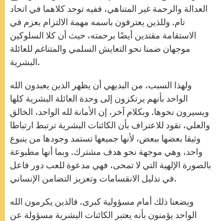
العدالة والرحمة غير المتناهي، ففيه توجد كلاهما في اتحاد
تام. وللذين يعترفون باسمه مهمة الالتزام بعزم في
الاستقامة مقتدين أيضًا برحمته، حيث أن كلا السلوكين
موجهان ضمنا نحو التعايش السلمي والمتناغم للعائلة
البشرية.
ولهذا السبب، من البديهي أن يظهر الذين يعبدون الله
الواحد بأنهم يرتكزون إلى وحدة العائلة البشرية كلها
ويسيرون نحوها. وبكلام آخر، إن الأمانة لله الواحد، الخالق
والعلي، تقود للاعتراف بأن الكائنات البشرية ترتبط ارتباطا
وثيقا بعضها ببعض، لأنها جميعها تستمد وجودها من ينبوع
واحد، وهي موجهة نحو هدف مشترك. وبما أنها مطبوعة
بالصورة الإلهية التي لا تمحى، فهي مدعوة للعب دور فاعل
في تذليل الانقسامات وتعزيز التضامن الإنساني.
ويضعنا ذلك أمام مسؤولية كبرى. فالذين يكرمون الله
الواحد يؤمنون بأنه يعتبر الكائنات البشرية مسؤولة عن