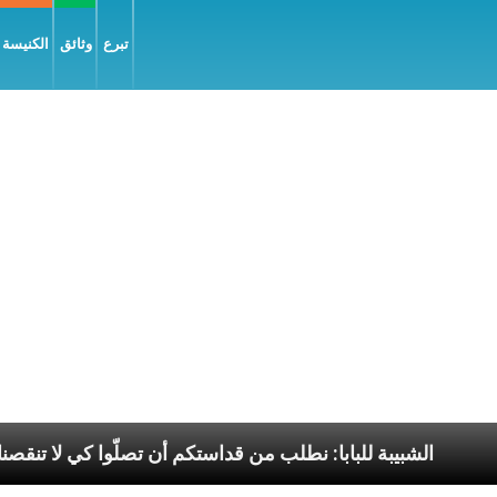
تبرع
وثائق
الكنيسة و
 السّلام
الشبيبة للبابا: نطلب من قداستكم أن تصلّوا كي 