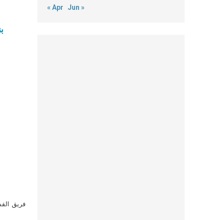
« Apr
Jun »
ب
فريق القس