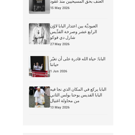
العنف بحق المسيحيين منذ عقود
15 May 2026
العبوديَّة بين اعتذار البابا لاوُن
الرابع عشر وصرخة القدِّيس
شارل دي فوكو
27 May 2026
البابا: حياة الله قادرة على أن تغيّر
حياتنا
1 Jun 2026
البابا يركع في المكان الذي نجا فيه
البابا القديس يوحنا بولس الثاني
من محاولة اغتيال
13 May 2026