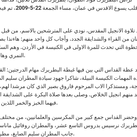
كنيسة قلب يسو
 تلاوة الانجيل المقدس، نودي على المترشحين بالاسم، من قبل ال
نان من القراء والشدايقة الجدد. وأجاب كل واحد منهم: هاءنذا بصو
طوة التي تحدث للمرة الاولى في الكنيسة في الأردن. وهم الس
النمري وهايل علمات وعماد حجازين ورمزي غانم وجبران سلامة.
 عظة القداس التي بين فيها غبطة البطريرك مهام الدرجتين: القا
ه المهمات الكنيسة النبيلة، شاكرا جهود سيادة المطران سليم ال
جة، ومستذكرا الاب المرحوم فاروق بصير الذي كان مرشدا لهم، 
 منهم انجيل الخلاص. وصلى بعدها صلاة البكرة على الشدايقة ال
فيهما الخبز والخمر اللذين سيتحولان في القداس الى جسد الرب ودمه الكريمين.
وحضر القداس جمع كبير من المكرسين والعلمانيين، من مختلف الر
بطريرك نرسيس بدروس التاسع عشر، والمطران روفائيل ماناسيا
جانب المطران سليم الصايغ، مطران اللاتين في الاردن وعائلات القراء والشدايقة الجدد.