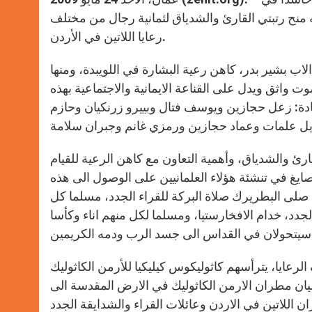
ع الاقدس في عمان، مساء الجمعة 22-5-2009، تم فيه منح رتبتي القارئ والشدياق لثمانية رجال من مختلف
رعايا اللاتين في الأردن.
اب بشير بدر، كاهن رعية البشارة في اللويبدة، ومنها
ت واثق ويدل على القناعة الايمانية والاجتماعية بهذه
ادة: زعل حجازين ويوسف فتال وبييرو زرنكيان وحازم
رئ والشدياق، وأهمية التعاون مع كاهن الرعية للقيام
صايغ في تنشئة هؤلاء العلمانيين على الوصول الى هذه
صلى البطريرك صلاة البركة للقراء الجدد، مسلما كل
جدد، خدام الافخارستيا، ومسلما لكل منهم اناء وكأسا
عايا، يترأسهم كاثوليكوس كيليكيا للأرمن الكاثوليك
ن مطران الارمن الكاثوليك في الارض المقدسة الى