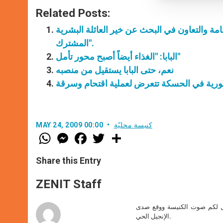
Related Posts:
 والتعاون في البحث عن خير العائلة البشرية
المشترك".
البابا: "الغذاء أيضاً أصبح محور تأمل"
نعم، حتى البابا يستقيل من منصبه
آشورية في الحسكة تتعرض لعملية اقتحام وسرقة
كنيسة محليّة
MAY 24, 2009 00:00
W
M
F
T
S
h
e
a
w
h
a
s
c
i
a
t
s
e
t
r
Share this Entry
s
e
b
t
e
A
n
o
e
p
g
o
r
ZENIT Staff
p
e
k
r
صل لكم صوت الكنيسة ووقع صدى
الإنجيل الحي.