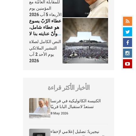
النَّفَس في حياة
للمقابلة العامّة مع
الكنيسة
المؤمنين يوم
الأربعاء 5 آب 2026
عطاء الرّبّ يسوع
هو عطاء شامل،
وأنّ عنايته بنا لا
تغيب عنّا أبدًا
النص الكامل لصلاة
التبشير الملائكي
يوم الأحد 2 آب
2026
الأخبار الأكثر قراءة
الكنيسة الكاثوليكية في فرنسا
تستعدّ لاستقبال البابا قريبًا
8 May 2026
نيجيريا: تضليل إعلامي لإخفاء