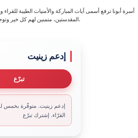
أسرة أبونا ترفع أسمى آيات المباركة والأمنيات الطيبة للقراء وا
المقدستين، متمنين لهم كل خير وتوجه روحي حثيث نحو درجة الشماسية الدائمة، باذن الله.
إدعم زينيت
تبرّع
إدعم زينيت. متوفّرة بخمس لغا
القرّاء. إشترك تبرّع