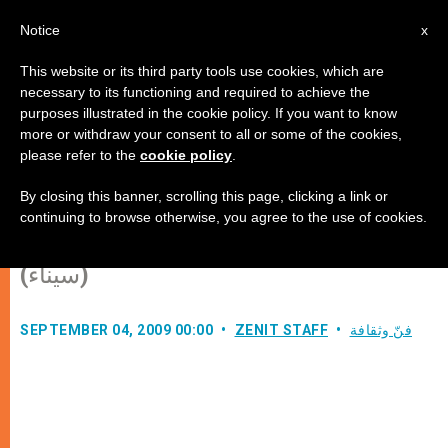
AR
Notice
x
This website or its third party tools use cookies, which are
necessary to its functioning and required to achieve the
purposes illustrated in the cookie policy. If you want to know
اكتشاف جزء من المخطوطة
more or withdraw your consent to all or some of the cookies,
please refer to the
cookie policy
.
السينائية عن طريق الصدفة
By closing this banner, scrolling this page, clicking a link or
continuing to browse otherwise, you agree to the use of cookies.
وجده طالب يوناني في دير القديسة كاترينا
(سيناء)
فنّ وثقافة
ZENIT STAFF
SEPTEMBER 04, 2009 00:00