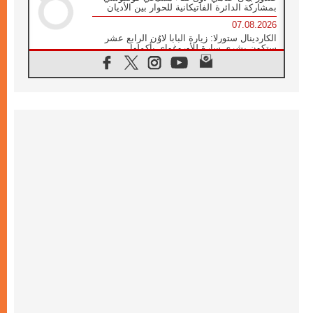
بمشاركة الدائرة الفاتيكانية للحوار بين الأديان
07.08.2026
الكاردينال ستورلا: زيارة البابا لاوُن الرابع عشر
ستكون بشرى سارة للأوروغواي بأكملها
07.08.2026
الفاتيكان يعلن برنامج الزيارة الرسولية للبابا لاوُن
الرابع عشر إلى فرنسا
07.08.2026
في الذكرى الـ ٨١ لحادثة هيروشيما الكنيسة في
اليابان تنظم ١٠ أيام للصلاة على نية السلام
07.08.2026
الكنيسة في الأوروغواي: زيارة البابا ستعزز
الإيمان والرجاء
06.08.2026
الاجتماع الشهري للمطارنة الموارنة
06.08.2026
الكاردينال روسي: زيارة البابا لاوُن إلى الأرجنتين
هي تكريم للبابا فرنسيس
06.08.2026
زيارة البابا إلى البيرو ستكون زمن نعمة ومصالحة
ورجاء