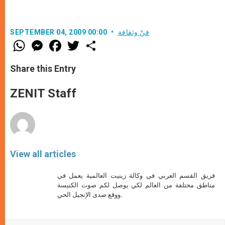
فنّ وثقافة
SEPTEMBER 04, 2009 00:00
W
M
F
T
S
h
e
a
w
h
a
s
c
i
a
t
s
e
t
r
Share this Entry
s
e
b
t
e
A
n
o
e
p
g
o
r
ZENIT Staff
p
e
k
r
View all articles
فريق القسم العربي في وكالة زينيت العالمية يعمل في
مناطق مختلفة من العالم لكي يوصل لكم صوت الكنيسة
ووقع صدى الإنجيل الحي.