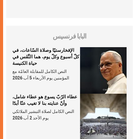
البابا فرنسيس
الإفخارستيّا وصلاة السّاعات، في
كلّ أسبوع وكلّ يوم، هما النَّفَس في
حياة الكنيسة
النص الكامل للمقابلة العامّة مع
المؤمنين يوم الأربعاء 5 آب 2026
عطاء الرّبّ يسوع هو عطاء شامل،
وأنّ عنايته بنا لا تغيب عنّا أبدًا
النص الكامل لصلاة التبشير الملائكي
يوم الأحد 2 آب 2026