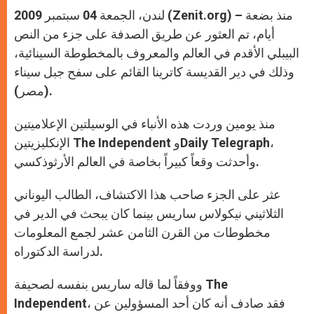
A
n
o
e
p
g
o
r
لندن، الجمعة 04 سبتمبر 2009 (Zenit.org) – منذ بضعة
p
e
k
r
أيام، تم العثور عن طريق الصدفة على جزء من النص
البيبلي الأقدم في العالم والمعروف بالمخطوطة السينائية،
وذلك في دير القديسة كاترينا القائم على سفح جبل سيناء
(مصر).
منذ يومين وردت هذه الأنباء في الوسيلتين الإعلاميتين
الإنكليزيتين The Independent وDaily Telegraph،
وأحدثت وقعاً كبيراً بخاصة في العالم الأرثوذكسي.
عثر على الجزء صاحب هذا الاكتشاف، الطالب اليوناني
الثلاثيني نيكولاس ساريس بينما كان يبحث في الدير في
مخطوطات من القرن الثامن عشر لجمع المعلومات
لدراسة الدكتوراه.
ووفقاً لما قاله ساريس بنفسه لصحيفة The
Independent، فقد صادف أنه كان أحد المسؤولين عن