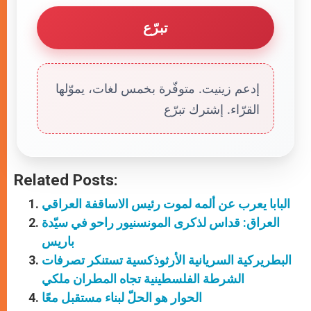
تبرّع
إدعم زينيت. متوفّرة بخمس لغات، يموّلها
القرّاء. إشترك تبرّع
Related Posts:
البابا يعرب عن ألمه لموت رئيس الاساقفة العراقي
العراق: قداس لذكرى المونسنيور راحو في سيّدة
باريس
البطريركية السريانية الأرثوذكسية تستنكر تصرفات
الشرطة الفلسطينية تجاه المطران ملكي
الحوار هو الحلّ لبناء مستقبل معًا