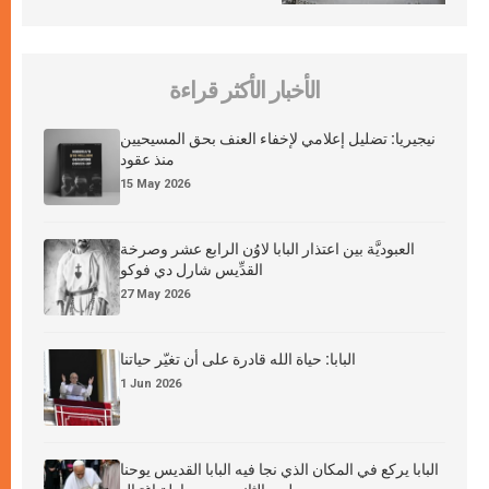
الأخبار الأكثر قراءة
نيجيريا: تضليل إعلامي لإخفاء العنف بحق المسيحيين
منذ عقود
15 May 2026
العبوديَّة بين اعتذار البابا لاوُن الرابع عشر وصرخة
القدِّيس شارل دي فوكو
27 May 2026
البابا: حياة الله قادرة على أن تغيّر حياتنا
1 Jun 2026
البابا يركع في المكان الذي نجا فيه البابا القديس يوحنا