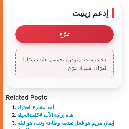
إدعم زينيت
تبرّع
إدعم زينيت. متوفّرة بخمس لغات، يموّلها
القرّاء. إشترك تبرّع
Related Posts:
أحد بشارة العذراء
هذه إرادة الآب #كلمةالحياة
إيمان مريم هو فعل تقدمة وطاعة وثقة، هو قمّة