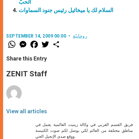
الحبّ
السلام لك يا ميخائيل رئيس جنود السماوات
روحانيّة
SEPTEMBER 14, 2009 00:00
W
M
F
T
S
h
e
a
w
h
a
s
c
i
a
t
s
e
t
r
Share this Entry
s
e
b
t
e
A
n
o
e
p
g
o
r
ZENIT Staff
p
e
k
r
View all articles
فريق القسم العربي في وكالة زينيت العالمية يعمل في
مناطق مختلفة من العالم لكي يوصل لكم صوت الكنيسة
ووقع صدى الإنجيل الحي.