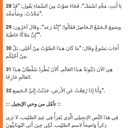
28 يَا أَبَتِ، مَجِّدِ اسْمَكَ”. فَجَاءَ صَوْتٌ مِنَ السَّمَاءِ يَقُول: “قَدْ
مَجَّدْتُ، وسَأُمَجِّد”.
29 وسَمِعَ الـجَمْعُ الـحَاضِرُ فَقَالُوا: “إِنَّهُ رَعد”. وقَالَ آخَرُون:
“إِنَّ مَلاكًا خَاطَبَهُ”.
30 أَجَابَ يَسُوعُ وقَال: “مَا كَانَ هـذَا الصَّوْتُ مِنْ أَجْلِي، بَلْ
مِنْ أَجْلِكُم.
31 هِيَ الآنَ دَيْنُونَةُ هـذَا العَالَم. أَلآنَ يُطْرَدُ سُلْطَانُ هـذَا
العَالَمِ خَارِجًا.
32 وأَنَا إِذَا رُفِعْتُ عَنِ الأَرض، جَذَبْتُ إِليَّ الـجَمِيع”.
::: تأمّل من وحي الإنجيل :::
فِي هَذَا النَّص الإنجِيلِي الَّذِي يُقرَأُ فِي عِيدِ الصَّلِيب، لا نَرَى
ذِكراً وَاضِحاً لاسمِ الصَّلِيب. لَكِن حِينَ أَتَى اليُونَانِيُّونَ