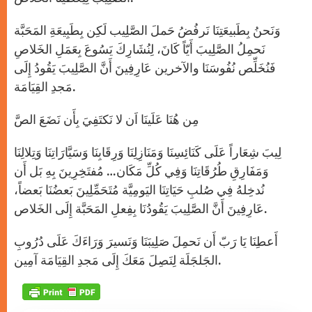
وَنَحنُ بِطَبيعَتِنَا نَرفُضُ حَملَ الصَّلِيب لَكِن بِطَبِيعَةِ المَحَبَّة
نَحمِلُ الصَّلِيبَ أَيّاً كَانَ، لِنُشَارِكَ يَسُوعَ بِعَمَلِ الخَلاصِ
فَنُخَلِّص نُفُوسَنَا والآخرين عَارِفِينَ أَنَّ الصَّلِيبَ يَقُودُ إِلَى
مَجدِ القِيَامَة.
مِن هُنَا عَلَينَا اَن لا نَكتَفِيَ بِأَن نَضَعَ الصَّ
لِيبَ شِعَاراً عَلَى كَنَائِسِنَا وَمَنَازِلِنَا وَرِقَابِنَا وَسَيَّارَاتِنَا وَتِلالِنَا
وَمَفَارِقِ طُرُقَاتِنَا وَفِي كُلِّ مَكَان… مُفتَخِرِينَ بِهِ بَل أَن
نُدخِلهُ فِي صُلبِ حَيَاتِنَا اليَومِيَّة مُتَحَمِّلِينَ بَعضُنَا بَعضاً،
عَارِفِينَ أَنَّ الصَّلِيبَ يَقُودُنَا بِفِعلِ المَحَبَّة إِلَى الخَلاص.
أَعطِنَا يَا رَبّ أَن نَحمِلَ صَلِيبَنَا وَنَسيرَ وَرَاءَكَ عَلَى دُرُوبِ
الجَلجَلَة لِنَصِلَ مَعَكَ إِلَى مَجدِ القِيَامَة آمِين.