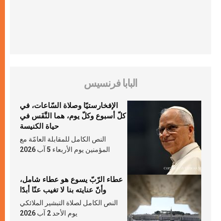
البابا فرنسيس
الإفخارستيّا وصلاة السّاعات، في
كلّ أسبوع وكلّ يوم، هما النَّفَس في
حياة الكنيسة
النص الكامل للمقابلة العامّة مع
المؤمنين يوم الأربعاء 5 آب 2026
عطاء الرّبّ يسوع هو عطاء شامل،
وأنّ عنايته بنا لا تغيب عنّا أبدًا
النص الكامل لصلاة التبشير الملائكي
يوم الأحد 2 آب 2026