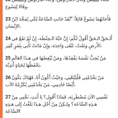
وقَالا لِيَسُوع.
23 فَأَجَابَهُمَا يَسُوعُ قَائِلاً: “لَقَدْ حَانَتِ السَّاعَةُ لِكَي يُمَجَّدَ ابْنُ
الإِنْسَان.
24 أَلـحَقَّ الـحَقَّ أَقُولُ لَكُم: إِنَّ حَبَّةَ الـحِنْطَة، إِنْ لَمْ تَقَعْ في
الأَرضِ وتَمُتْ، تَبْقَى وَاحِدَة. وإِنْ مَاتَتْ تَأْتِي بِثَمَرٍ كَثِير.
25 مَنْ يُحِبُّ نَفْسَهُ يَفْقِدُهَا، ومَنْ يُبْغِضُهَا في هـذَا العَالَمِ
يَحْفَظُهَا لِحَيَاةٍ أَبَدِيَّة.
26 مَنْ يَخْدُمْنِي فَلْيَتْبَعْنِي. وحَيْثُ أَكُونُ أَنَا، فَهُنَاكَ يَكُونُ
أَيْضًا خَادِمِي. مَنْ يَخْدُمْنِي يُكَرِّمْهُ الآب.
27 نَفْسِي الآنَ مُضْطَرِبَة، فَمَاذَا أَقُول؟ يَا أَبَتِ، نَجِّنِي مِنْ
هـذِهِ السَّاعَة؟ ولـكِنْ مِنْ أَجْلِ هـذَا بَلَغْتُ إِلى هـذِهِ
السَّاعَة!