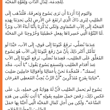
لِلخِدمَة، لِبَذْلِ الذَّاتِ وَلِقُوَّةِ المَحَبَّة.
وَاليَوم إِذَا أَرَدنَا أَن نَرَى يَسُوع وَنَعرِفَهُ، فَلْنَذْهَب إِلَى
الصَّلِيبِ لِنَرِى ذَاكَ الَّذِي ارتَفَعَ عَنِ الأَرضِ لِكَي يَجذِبَنَا بِهَذِهِ
المَحَبَّة إِلَى اِلآبِ السَّمَاوِي وَلكَي يُذَكِّرَنَا بِأَنَّنَا أَبنَاءُ الآب وَيَرُدُّ
لَنَا البُنُوَّةَ الَّتِي خَسِرنَاهَا بِفِعلِ خَطيئَتِنَا وَخُرُوجِنَا عَنِ المَحَبَّة.
عِندَمَا نُصَلِّي، نَرفَعُ عُيُونَنَا إِلَى فَوق، إِلَى الآب، حَبَّذَا لَو
نَتَأَمَّل أَكثَر ذَلِكَ بِأَنَّ مَنْ رَفَعَ عُيُونَنَا إِلَى الآب هُوَ يَسُوع
المُعَلَّق عَلَى الصَّلِيب، فَعِندَمَا نُصَلِّي، نَرفَع عُيُونَنَا إِلَى الآب
عِندَ أَقدَامِ الصَّلِيب وَلنَسمَع يَسُوع يَقُول: “يَا أَبَتِ، مَجِّد
اِسمَك” ، فَنُمَجِّدهُ نَحنُ بِأَعمَالِنَا وَاَقوَالِنَا حَامِلِينَ صَلِيبَ
حَيَاتِنَا بِفَرَحٍ مُتَذَكِّرِينَ “أَنَّ الرَّبَّ يُحِبُّ المُعطِي الفَرحَان”.
يَسُوع لَم يَحمل الصَّلِيب لأَنَّ لَهُ هِوَايَةٌ فِي حَملِهِ، بل، علَى
عَكسِ ذَلِكَ، رَفَضَ حَملَ صَلِيبِهِ بِقَولِهِ “يَا أَبَتِ نَجِّنَي مِن هَذِهِ
السَّاعَة”. وَلَكِن مِن أَجلِ كَمَالِ المَحَبَّة الَّتِي أَحَبَّنَا بِهَا حَمَلَ
الصَّلِيبَ لِيُعطَينَا الخَلاص.