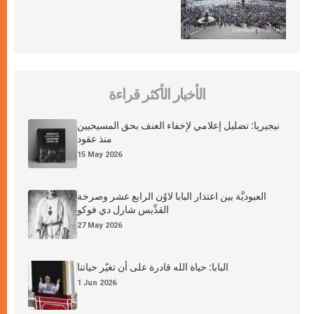
الأخبار الأكثر قراءة
نيجيريا: تضليل إعلامي لإخفاء العنف بحق المسيحيين
منذ عقود
15 May 2026
العبوديَّة بين اعتذار البابا لاوُن الرابع عشر وصرخة
القدِّيس شارل دي فوكو
27 May 2026
البابا: حياة الله قادرة على أن تغيّر حياتنا
1 Jun 2026