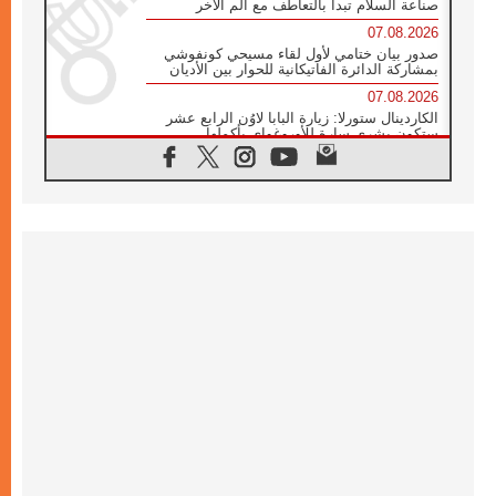
صناعة السلام تبدأ بالتعاطف مع ألم الآخر
07.08.2026
صدور بيان ختامي لأول لقاء مسيحي كونفوشي
بمشاركة الدائرة الفاتيكانية للحوار بين الأديان
07.08.2026
الكاردينال ستورلا: زيارة البابا لاوُن الرابع عشر
ستكون بشرى سارة للأوروغواي بأكملها
07.08.2026
الفاتيكان يعلن برنامج الزيارة الرسولية للبابا لاوُن
الرابع عشر إلى فرنسا
07.08.2026
في الذكرى الـ ٨١ لحادثة هيروشيما الكنيسة في
اليابان تنظم ١٠ أيام للصلاة على نية السلام
07.08.2026
الكنيسة في الأوروغواي: زيارة البابا ستعزز
الإيمان والرجاء
06.08.2026
الاجتماع الشهري للمطارنة الموارنة
06.08.2026
الكاردينال روسي: زيارة البابا لاوُن إلى الأرجنتين
هي تكريم للبابا فرنسيس
06.08.2026
زيارة البابا إلى البيرو ستكون زمن نعمة ومصالحة