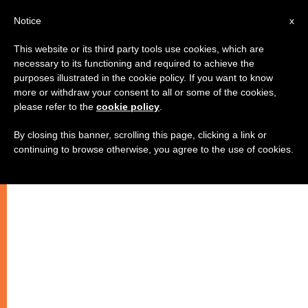
AR
Notice
x
This website or its third party tools use cookies, which are
necessary to its functioning and required to achieve the
purposes illustrated in the cookie policy. If you want to know
بطبيعتنا نرفض حمل الصليب، ولكن
more or withdraw your consent to all or some of the cookies,
please refer to the
cookie policy
.
بطبيعة المحبة نحمل أي صليب
By closing this banner, scrolling this page, clicking a link or
continuing to browse otherwise, you agree to the use of cookies.
–