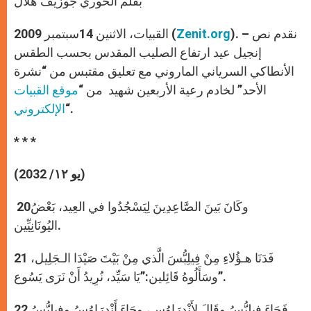
بقلم الخوري جوزيف هلال
p
e
k
r
). – نقدم نص
Zenit.org
القبيات، الاثنين 14سبتمبر 2009 (
إنجيل عيد ارتفاع الصليب المقدس بحسب الطقس
الأنطاكي السرياني الماروني مع تعليق مقتبس من “نشرة
الأحد” لخادم رعية الأربعين شهيد من “
موقع القبيات
“.
الإلكتروني
* * *
۱۲/ 20­32)
(يو
20وكَانَ بَينَ الصَّاعِدِينَ لِيَسْجُدُوا في العِيد، بَعْضُ
اليُونَانِيِّين.
21 فَدَنَا هـؤُلاءِ مِنْ فِيلِبُّسَ الَّذي مِنْ بَيْتَ صَيْدَا الـجَلِيل،
وسَأَلُوهُ قَائِلين:”يَا سَيِّد، نُرِيدُ أَنْ نَرَى يَسُوع”.
22 فَجَاءَ فِيلِبُّسُ وقَالَ لأَنْدرَاوُس، وجَاءَ أَنْدرَاوُسُ وفِيلِبُّسُ