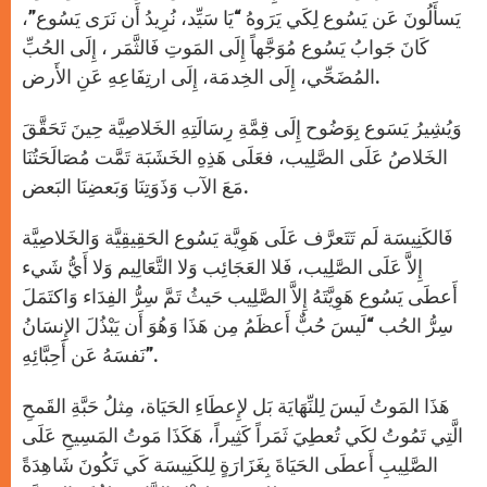
يَسأَلُونَ عَن يَسُوع لِكَي يَرَوهُ “يَا سَيِّد، نُرِيدُ أَن نَرَى يَسُوع”،
كَانَ جَوابُ يَسُوع مُوَجَّهاً إِلَى المَوتِ فَالثَّمَر ، إِلَى الحُبِّ
المُضَحِّي، إِلَى الخِدمَة، إِلَى ارتِفَاعِهِ عَنِ الأَرض.
وَيُشِيرُ يَسَوع بِوَضُوح إِلَى قِمَّةِ رِسَالَتِهِ الخَلاصِيَّة حِينَ تَحَقَّقَ
الخَلاصُ عَلَى الصَّلِيب، فعَلَى هَذِهِ الخَشَبَة تَمَّت مُصَالَحَتُنَا
مَعَ الآب وَذَوَتِنَا وَبَعضِنَا البَعض.
فَالكَنِيسَة لَم تَتَعرَّف عَلَى هَوِيَّة يَسُوع الحَقِيقِيَّة وَالخَلاصِيَّة
إِلاَّ عَلَى الصَّلِيب، فَلا العَجَائِب وَلا التَّعَالِيم وَلا أَيُّ شَيء
أَعطَى يَسُوع هَوِيَّتَهُ إِلاَّ الصَّلِيب حَيثُ تَمَّ سِرُّ الفِدَاء وَاكتَمَلَ
سِرُّ الحُب “لَيسَ حُبٌّ أَعظَمُ مِن هَذَا وَهُوَ أَن يَبْذُلَ الإِنسَانُ
نَفسَهُ عَن أَحِبَّائِهِ”.
هَذَا المَوتُ لَيسَ لِلنِّهَايَة بَل لإِعطَاءِ الحَيَاة، مِثلُ حَبَّةِ القَمحِ
الَّتِي تَمُوتُ لكَي تُعطِيَ ثَمَراً كَثِيراً، هَكَذَا مَوتُ المَسِيحِ عَلَى
الصَّلِيبِ أَعطَى الحَيَاةَ بِغَزَارَةٍ لِلكَنِيسَة كَي تَكُونَ شَاهِدَةً