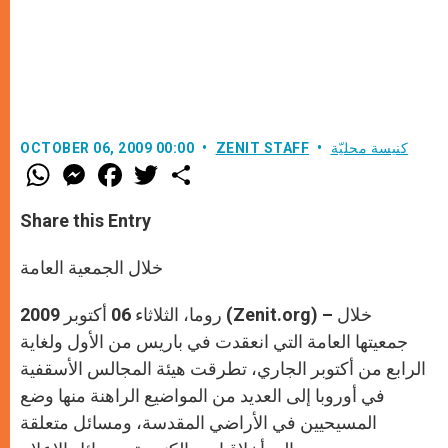
كنيسة محليّة
ZENIT STAFF
OCTOBER 06, 2009 00:00
W
M
F
T
S
h
e
a
w
h
a
s
c
i
a
t
s
e
t
r
Share this Entry
s
e
b
t
e
A
n
o
e
p
g
o
r
خلال الجمعية العامة
p
e
k
r
روما، الثلاثاء 06 أكتوبر 2009 (Zenit.org) – خلال
جمعيتها العامة التي انعقدت في باريس من الأول ولغاية
الرابع من أكتوبر الجاري، تطرقت هيئة المجالس الأسقفية
في أوروبا إلى العديد من المواضيع الراهنة منها وضع
المسيحيين في الأراضي المقدسة، ومسائل متعلقة