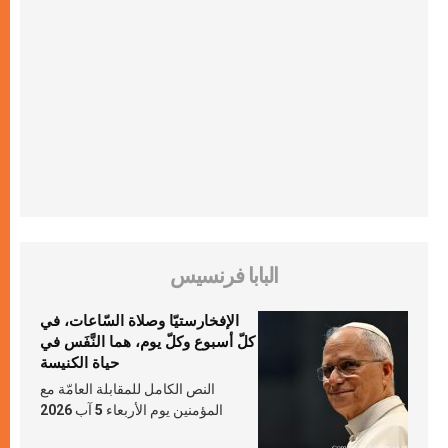
البابا فرنسيس
الإفخارستيّا وصلاة السّاعات، في
كلّ أسبوع وكلّ يوم، هما النَّفَس في
حياة الكنيسة
النص الكامل للمقابلة العامّة مع
المؤمنين يوم الأربعاء 5 آب 2026