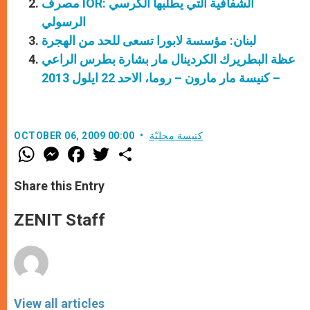
مصرف IOR: الشفافية التي يطلبها الكرسي
الرسولي
لبنان: مؤسسة لابورا تسعى للحد من الهجرة
عظة البطريرك الكردينال مار بشارة بطرس الراعي
– كنيسة مار مارون – روما، الاحد 22 ايلول 2013
كنيسة محليّة
OCTOBER 06, 2009 00:00
W
M
F
T
S
h
e
a
w
h
a
s
c
i
a
t
s
e
t
r
Share this Entry
s
e
b
t
e
A
n
o
e
p
g
o
r
ZENIT Staff
p
e
k
r
View all articles