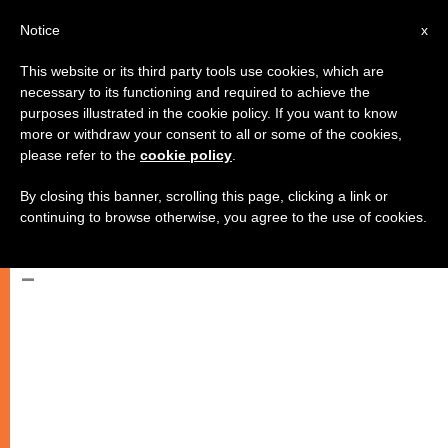
AR
Notice
x
This website or its third party tools use cookies, which are
necessary to its functioning and required to achieve the
purposes illustrated in the cookie policy. If you want to know
هيئة المجالس الأسقفية في أوروبا
more or withdraw your consent to all or some of the cookies,
please refer to the
cookie policy
.
تتطرق إلى وضع المسيحيين في
الأراضي المقدسة
By closing this banner, scrolling this page, clicking a link or
continuing to browse otherwise, you agree to the use of cookies.
–