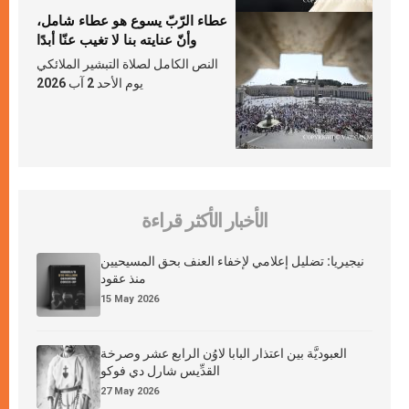
عطاء الرّبّ يسوع هو عطاء شامل،
وأنّ عنايته بنا لا تغيب عنّا أبدًا
النص الكامل لصلاة التبشير الملائكي
يوم الأحد 2 آب 2026
الأخبار الأكثر قراءة
نيجيريا: تضليل إعلامي لإخفاء العنف بحق المسيحيين
منذ عقود
15 May 2026
العبوديَّة بين اعتذار البابا لاوُن الرابع عشر وصرخة
القدِّيس شارل دي فوكو
27 May 2026