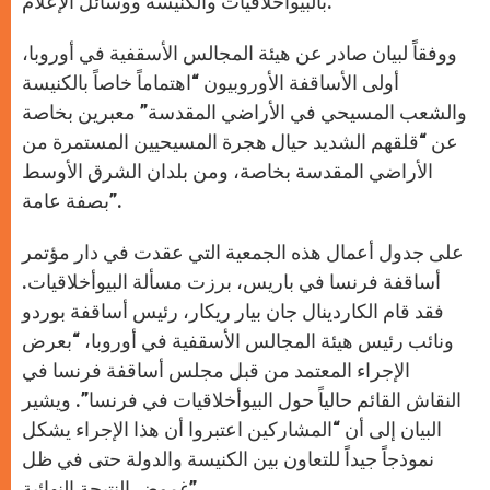
بالبيوأخلاقيات والكنيسة ووسائل الإعلام.
ووفقاً لبيان صادر عن هيئة المجالس الأسقفية في أوروبا،
أولى الأساقفة الأوروبيون “اهتماماً خاصاً بالكنيسة
والشعب المسيحي في الأراضي المقدسة” معبرين بخاصة
عن “قلقهم الشديد حيال هجرة المسيحيين المستمرة من
الأراضي المقدسة بخاصة، ومن بلدان الشرق الأوسط
بصفة عامة”.
على جدول أعمال هذه الجمعية التي عقدت في دار مؤتمر
أساقفة فرنسا في باريس، برزت مسألة البيوأخلاقيات.
فقد قام الكاردينال جان بيار ريكار، رئيس أساقفة بوردو
ونائب رئيس هيئة المجالس الأسقفية في أوروبا، “بعرض
الإجراء المعتمد من قبل مجلس أساقفة فرنسا في
النقاش القائم حالياً حول البيوأخلاقيات في فرنسا”. ويشير
البيان إلى أن “المشاركين اعتبروا أن هذا الإجراء يشكل
نموذجاً جيداً للتعاون بين الكنيسة والدولة حتى في ظل
غموض النتيجة النهائية”.