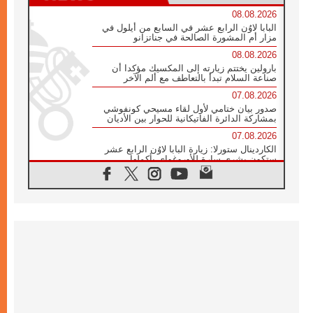
08.08.2026
البابا لاوُن الرابع عشر في السابع من أيلول في
مزار أم المشورة الصالحة في جناتزانو
08.08.2026
بارولين يختتم زيارته إلى المكسيك مؤكدا أن
صناعة السلام تبدأ بالتعاطف مع ألم الآخر
07.08.2026
صدور بيان ختامي لأول لقاء مسيحي كونفوشي
بمشاركة الدائرة الفاتيكانية للحوار بين الأديان
07.08.2026
الكاردينال ستورلا: زيارة البابا لاوُن الرابع عشر
ستكون بشرى سارة للأوروغواي بأكملها
07.08.2026
الفاتيكان يعلن برنامج الزيارة الرسولية للبابا لاوُن
الرابع عشر إلى فرنسا
07.08.2026
في الذكرى الـ ٨١ لحادثة هيروشيما الكنيسة في
اليابان تنظم ١٠ أيام للصلاة على نية السلام
07.08.2026
الكنيسة في الأوروغواي: زيارة البابا ستعزز
الإيمان والرجاء
06.08.2026
الاجتماع الشهري للمطارنة الموارنة