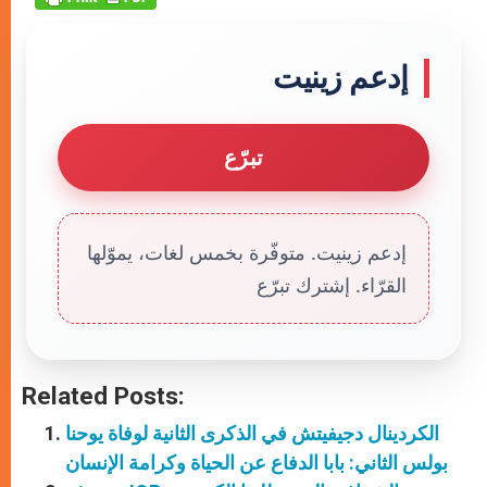
إدعم زينيت
تبرّع
إدعم زينيت. متوفّرة بخمس لغات، يموّلها
القرّاء. إشترك تبرّع
Related Posts:
الكردينال دجيفيتش في الذكرى الثانية لوفاة يوحنا
بولس الثاني: بابا الدفاع عن الحياة وكرامة الإنسان