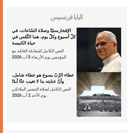
البابا فرنسيس
الإفخارستيّا وصلاة السّاعات، في
كلّ أسبوع وكلّ يوم، هما النَّفَس في
حياة الكنيسة
النص الكامل للمقابلة العامّة مع
المؤمنين يوم الأربعاء 5 آب 2026
عطاء الرّبّ يسوع هو عطاء شامل،
وأنّ عنايته بنا لا تغيب عنّا أبدًا
النص الكامل لصلاة التبشير الملائكي
يوم الأحد 2 آب 2026