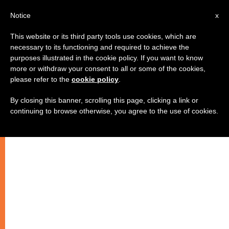
AR
Notice
x
This website or its third party tools use cookies, which are
necessary to its functioning and required to achieve the
purposes illustrated in the cookie policy. If you want to know
وضع حجر الأساس لمستشفى البابا
more or withdraw your consent to all or some of the cookies,
please refer to the
cookie policy
.
بندكتس السادس عشر في بيت جالا
By closing this banner, scrolling this page, clicking a link or
continuing to browse otherwise, you agree to the use of cookies.
–