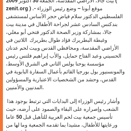
بيت جالا، الأراضي المقدسة، الجمعة 30 أكتوبر 2009 (
p
e
k
r
zenit.org ) .- موقع أبونا – وضع رئيس الوزراء
الفلسطيني الدكتور سلام فياض حجر الأساس لمستشفى
بندكتس السادس عشر لجراحة الأطفال في مدينة بيت
جالا، بمشاركة وزير الصحة الدكتور فتحي أبو مغلي،
وغبطة البطريرك فؤاد طوال بطريرك اللاتين في
الأراضي المقدسة، ومحافظي القدس وبيت لحم عدنان
الحسيني وعبد الفتاح حمايل، والأب إبراهيم فلتس رئيس
مؤسسة يوحنا بولس الثاني في الشرق الأوسط،
والمونسنيور بول بورجيا القائم بأعمال السفارة البابوية في
القدس، وحشد من الشخصيات الاعتبارية والمسؤولين
المدنيين والأمنيين.
وأشار رئيس الوزراء إلى البدايات التي ترتبط بوجود هذا
الشعب وإصراره على البقاء والصمود على أرضه، حيث
تأسيس جمعية بيت لحم العربية للتأهيل قبل 50 عاما
ورعايتها للأطفال، مشيدا بما تقدمه الجمعية وما لها من