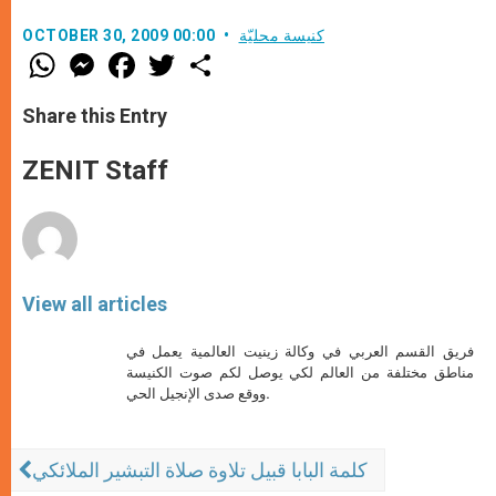
كنيسة محليّة
OCTOBER 30, 2009 00:00
W
M
F
T
S
h
e
a
w
h
a
s
c
i
a
t
s
e
t
r
Share this Entry
s
e
b
t
e
A
n
o
e
p
g
o
r
ZENIT Staff
p
e
k
r
View all articles
فريق القسم العربي في وكالة زينيت العالمية يعمل في
مناطق مختلفة من العالم لكي يوصل لكم صوت الكنيسة
ووقع صدى الإنجيل الحي.
كلمة البابا قبيل تلاوة صلاة التبشير الملائكي