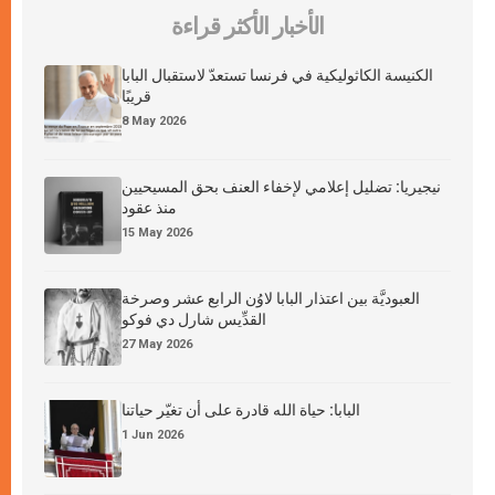
الأخبار الأكثر قراءة
الكنيسة الكاثوليكية في فرنسا تستعدّ لاستقبال البابا
قريبًا
8 May 2026
نيجيريا: تضليل إعلامي لإخفاء العنف بحق المسيحيين
منذ عقود
15 May 2026
العبوديَّة بين اعتذار البابا لاوُن الرابع عشر وصرخة
القدِّيس شارل دي فوكو
27 May 2026
البابا: حياة الله قادرة على أن تغيّر حياتنا
1 Jun 2026