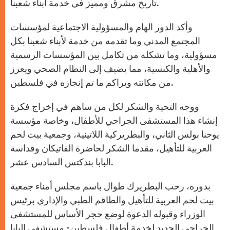
تاريخ مشرق ومميز في خدمة أبناء شعبنا.
وأكد الدور الهام والمسؤولية الاجتماعية لمؤسسات
المجتمع المدني وما تقدمه من خدمة لأبناء شعبنا بكل
مسؤولية، وما تشكله من تكامل بين المؤسسات الرسمية
والأهلية والكنسية، مما يضيف إلى النظام الصحي ويعزز
من مكانته ويراكم ما تم إنجازه في فلسطين.
ووجه التحية والشكر لكل من ساهم في إخراج فكرة
إنشاء هذا المستشفى الجراحي للأطفال، وخاصة مؤسسة
يوحنا بولس الثاني، والبطريركية اللاتينية، وجمعية بيت لحم
العربية للتأهيل، مقدما الشكر لحاضرة الفاتيكان وقداسة
البابا بندكتس السادس عشر.
بدوره، رحب البطريرك طوال باسم مجلس أمناء جمعية
بيت لحم العربية للتأهيل والطاقم الطبي والإداري برئيس
الوزراء وقبوله الدعوة لوضع حجر الأساس للمستشفى
الجراحي الجديد لخدمة أطفال فلسطين- مستشفى البابا