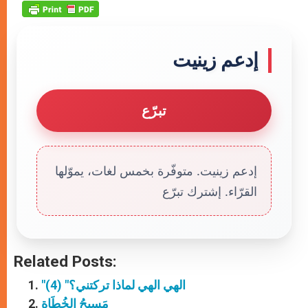
إدعم زينيت
تبرّع
إدعم زينيت. متوفّرة بخمس لغات، يموّلها
القرّاء. إشترك تبرّع
Related Posts:
"الهي الهي لماذا تركتني؟" (4)
مَسِيحُ الخُطَاةِ