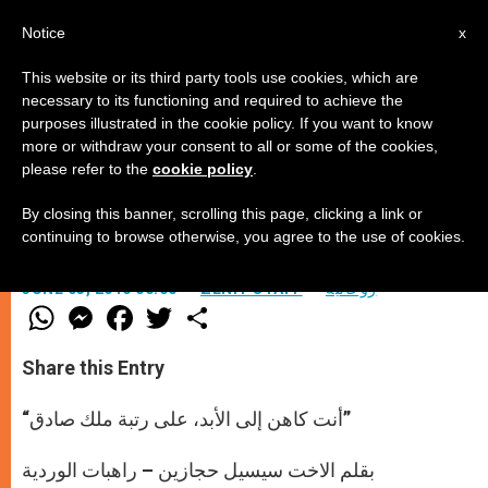
AR
Notice
x
This website or its third party tools use cookies, which are
necessary to its functioning and required to achieve the
purposes illustrated in the cookie policy. If you want to know
عيد جسد ودم الرب
more or withdraw your consent to all or some of the cookies,
please refer to the
cookie policy
.
By closing this banner, scrolling this page, clicking a link or
–
continuing to browse otherwise, you agree to the use of cookies.
روحانيّة
ZENIT STAFF
JUNE 03, 2010 00:00
W
M
F
T
S
h
e
a
w
h
a
s
c
i
a
t
s
e
t
r
Share this Entry
s
e
b
t
e
A
n
o
e
p
g
o
r
“أنت كاهن إلى الأبد، على رتبة ملك صادق”
p
e
k
r
بقلم الاخت سيسيل حجازين – راهبات الوردية