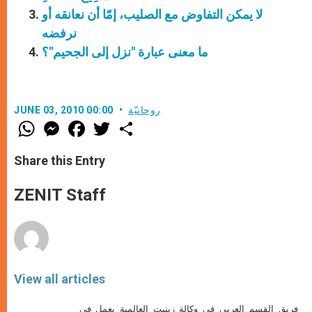
لا يمكن التفاوض مع الصليب، إمّا أن نعانقه أو
نرفضه
ما معنى عبارة "نزل إلى الجحيم"؟
روحانيّة
JUNE 03, 2010 00:00
W
M
F
T
S
h
e
a
w
h
a
s
c
i
a
t
s
e
t
r
Share this Entry
s
e
b
t
e
A
n
o
e
p
g
o
r
ZENIT Staff
p
e
k
r
View all articles
فريق القسم العربي في وكالة زينيت العالمية يعمل في