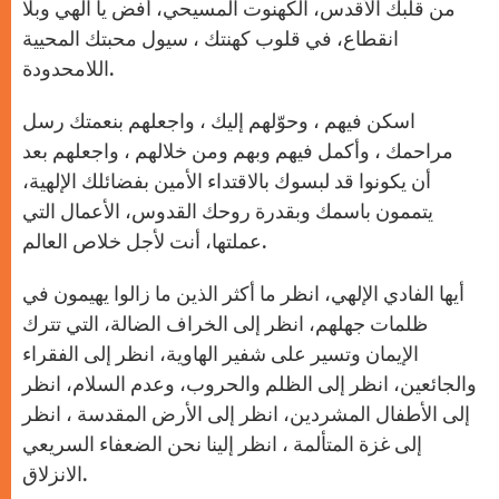
من قلبك الأقدس، الكهنوت المسيحي، أفض يا الهي وبلا
انقطاع، في قلوب كهنتك ، سيول محبتك المحيية
اللامحدودة.
اسكن فيهم ، وحوّلهم إليك ، واجعلهم بنعمتك رسل
مراحمك ، وأكمل فيهم وبهم ومن خلالهم ، واجعلهم بعد
أن يكونوا قد لبسوك بالاقتداء الأمين بفضائلك الإلهية،
يتممون باسمك وبقدرة روحك القدوس، الأعمال التي
عملتها، أنت لأجل خلاص العالم.
أيها الفادي الإلهي، انظر ما أكثر الذين ما زالوا يهيمون في
ظلمات جهلهم، انظر إلى الخراف الضالة، التي تترك
الإيمان وتسير على شفير الهاوية، انظر إلى الفقراء
والجائعين، انظر إلى الظلم والحروب، وعدم السلام، انظر
إلى الأطفال المشردين، انظر إلى الأرض المقدسة ، انظر
إلى غزة المتألمة ، انظر إلينا نحن الضعفاء السريعي
الانزلاق.