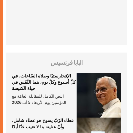
البابا فرنسيس
الإفخارستيّا وصلاة السّاعات، في
كلّ أسبوع وكلّ يوم، هما النَّفَس في
حياة الكنيسة
النص الكامل للمقابلة العامّة مع
المؤمنين يوم الأربعاء 5 آب 2026
عطاء الرّبّ يسوع هو عطاء شامل،
وأنّ عنايته بنا لا تغيب عنّا أبدًا