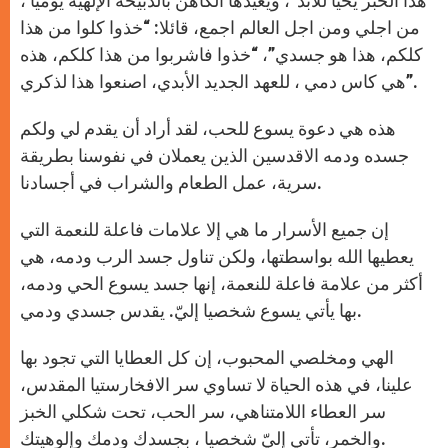
هذا الخبز يحيا للأبد”، ويعيدها الكاهن بالذبيحة الإلهية يوميا ،
من اجلي ومن اجل العالم اجمع، قائلا: “خذوا كلوا من هذا
كلكم، هذا هو جسدي”، “خذوا فاشربوا من هذا كلكم، هذه
هي كاس دمي ، للعهد الجديد الأبدي، اصنعوا هذا لذكري”.
هذه هي دعوة يسوع للحب، لقد أراد أن يقدم لي ولكم
جسده ودمه الاقدسين الذين يعملان في نفوسنا بطريقة
سرية، عمل الطعام والشراب في أجسادنا.
إن جميع الأسرار ما هي إلا علامات فاعلة للنعمة التي
يعطيها الله بواسطتها، ولكن تناول جسد الرب ودمه، هي
أكثر من علامة فاعلة للنعمة، إنها جسد يسوع الحي ودمه،
بها يأتي يسوع شخصيا إليّ. يقدس جسدي ودمي.
الهي ومخلصي المحبوب، إن كل العطايا التي تجود بها
علينا، في هذه الحياة لا تساوي سر الافخارستيا المقدس،
سر العطاء اللامتناهي، سر الحب، تحت شكلي الخبز
والخمر، تأتي إليّ شخصيا ، بجسدك ودمك وإلوهيتك.