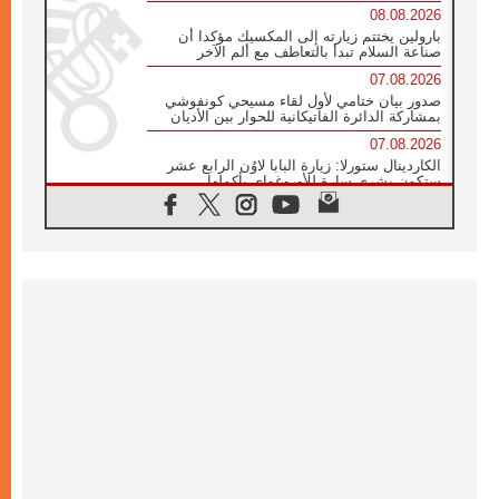
08.08.2026
بارولين يختتم زيارته إلى المكسيك مؤكدا أن
صناعة السلام تبدأ بالتعاطف مع ألم الآخر
07.08.2026
صدور بيان ختامي لأول لقاء مسيحي كونفوشي
بمشاركة الدائرة الفاتيكانية للحوار بين الأديان
07.08.2026
الكاردينال ستورلا: زيارة البابا لاوُن الرابع عشر
ستكون بشرى سارة للأوروغواي بأكملها
07.08.2026
الفاتيكان يعلن برنامج الزيارة الرسولية للبابا لاوُن
الرابع عشر إلى فرنسا
07.08.2026
في الذكرى الـ ٨١ لحادثة هيروشيما الكنيسة في
اليابان تنظم ١٠ أيام للصلاة على نية السلام
07.08.2026
الكنيسة في الأوروغواي: زيارة البابا ستعزز
الإيمان والرجاء
06.08.2026
الاجتماع الشهري للمطارنة الموارنة
06.08.2026
الكاردينال روسي: زيارة البابا لاوُن إلى الأرجنتين
هي تكريم للبابا فرنسيس