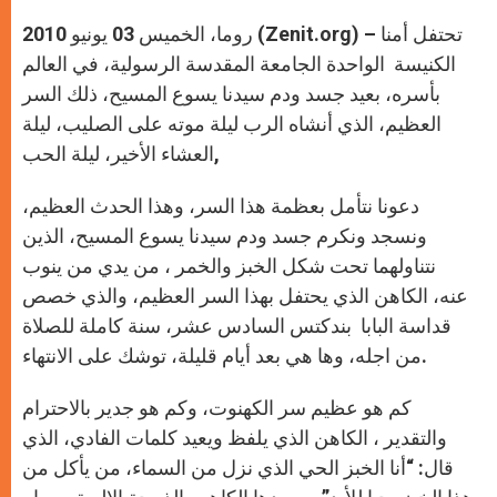
روما، الخميس 03 يونيو 2010 (Zenit.org) – تحتفل أمنا
الكنيسة الواحدة الجامعة المقدسة الرسولية، في العالم
بأسره، بعيد جسد ودم سيدنا يسوع المسيح، ذلك السر
العظيم، الذي أنشاه الرب ليلة موته على الصليب، ليلة
العشاء الأخير، ليلة الحب,
دعونا نتأمل بعظمة هذا السر، وهذا الحدث العظيم،
ونسجد ونكرم جسد ودم سيدنا يسوع المسيح، الذين
نتناولهما تحت شكل الخبز والخمر ، من يدي من ينوب
عنه، الكاهن الذي يحتفل بهذا السر العظيم، والذي خصص
قداسة البابا بندكتس السادس عشر، سنة كاملة للصلاة
من اجله، وها هي بعد أيام قليلة، توشك على الانتهاء.
كم هو عظيم سر الكهنوت، وكم هو جدير بالاحترام
والتقدير ، الكاهن الذي يلفظ ويعيد كلمات الفادي، الذي
قال: “أنا الخبز الحي الذي نزل من السماء، من يأكل من