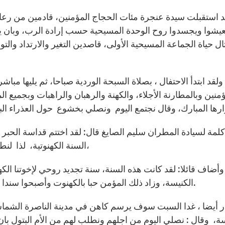
د استقبلت سيدة عنجرة مئات الحجاج المؤمنين، قادمين من رعاي
عيشوا ويجسدوا روح الوحدة المسيحية حسب إرادة الرب، وبان 
ل حياة الجماعة المسيحية الأولى، قاصدين التغير والارتداد والتو
ولقد ابتدأ الاحتفال ، بصلاة السبحة الوردية صباحا، ثم يليها م
ؤمنين وبالمطارنة الأجلاء، والكهنة والرهبان والراهبات وبجميع 
لمة لسيادة المطران سليم الصايغ قال: لقد اختتم قداسة الحبر
السنة الكهنوتية، لذا لنطلب نعمة الكهنوت في الكنيسة وفي الأسرة المسيحية،
وأضاف قائلا: لقد كانت هذه السنة، سنة تجديد روحي لإخوتنا الك
الكنيسة، وزاد ذلك المؤمن حبا بالكهنوت وأصبحوا سندا لهم وقدموا آيات الشكر والحمد للمسيح الحبر الأعظم.
 أيضا ، غدا السبت سوف يرسم كاهن في مدينة الناصرة الشماس 
 وقال : نصلي اليوم من اجلهم ونطلب لهم من الأم البتول بان ي