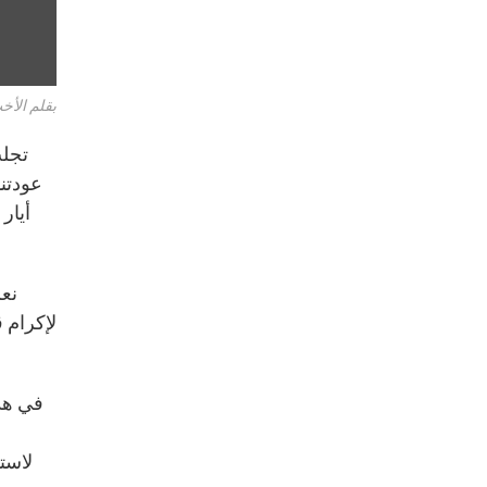
بقلم الأخ
عودتن
أيار
لإكرام ق
في هذا
لاست