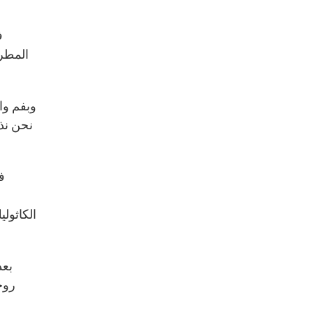
ف
المطرا
وبفم واح
نحن نذر
ف
الكاثول
بعد
روح