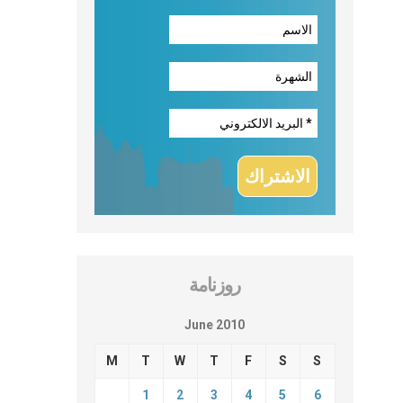
روزنامة
June 2010
M
T
W
T
F
S
S
1
2
3
4
5
6