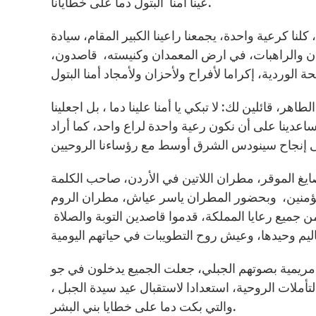
عينا أمنا البتول دما على خطايانا.
نا كرعية واحدة، يجمعنا راعينا الكبير المقام، سيادة
ان والراهبات، في ارض المعمدان وكنيسته، قاصدون،
 قائلين لك: لا تبكي يا أمنا علينا دما ، بل اجعلينا
ساعدينا على أن نكون رعية واحدة لراع واحد، كما أراد
ايغ الموقر، مطران اللاتين في الأردن، صاحب الكلمة
 المؤمنين، وبحضور المطران ياسر عياش، مطران الروم
ن جميع رعايا المملكة، قدموا قاصدين التوبة والصلاة
ل مريمية بصوتهم الجبلي، جعلت الجميع يدخلون في جو
ملات الروحية، استعدادا لاستقبال عيد سيدة الجبل ،
والتي بكت دما على خطايا بني البشر.