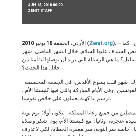
JUN 18, 2010 00:00
ZENIT STAFF
). – تجلت ساحة كنيسة سيدة الجبل لللاتين- عنجرة، هذا العام بالمصلين، كما
Zenit.org
الأردن، الجمعة 18 يونيو 2010 (
ص السيدة ، عليها السلام، خلال الشهر الماضي، شهر
ساءل؟ ما هي الرسالة التي تريد أن توصلها لنا أمنا من
خلال هذا الحدث؟
نعم تجلت في هذا اليوم المريمي المقدس، في شهر حزيران المبارك، شهر قلب يسوع الأقدس، في الجمعة المخصصة
ونسين، وفي الأيام المباركة والتي فيها كنيستنا الأم ،
ترسم لنا كهنة يعملون على خلاص نفوسنا.
مصلين من جميع رعايا المملكة، ليكون أولا: يوم توبة
يدة عنجرة، وثانيا: مع كنيستنا الأم، يوم شكر وصلاة
نا، خاصة سر التوبة، سر مغفرة الخطايا، لكي لا تذرف