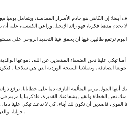
 أيضا: إن الكاهن هو خادم الأسرار المقدسة، ويتعامل يوميا مع ا
اليوم ترتفع طالبين فيها أن يحقق فينا التجديد الروحي على مستوى ا
أمنا تبكي علينا نحن الضعفاء المبتعدين عن الله، دموعها الوالدية 
توبتنا الصادقة، وبصلاتنا السبحة الوردية التي هي سلاحنا ، فتك
يك أيتها البتول مريم المتألمة النازفة دما على خطايانا، نرفع ذوا
منك نحن الخطاة واثقين بشفاعتك القديرة، فاذكرينا يا مريم في 
نا القوي، قاصدين أن نكون لك أبناء، كي لا ندعك تبكي علينا دم
حولنا، والعودة إلى حضن كنيستنا الأم الواحدة المقدسة الرسولية .