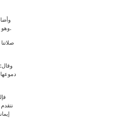
وأضاف
وهو لا يخدم مذهبا فكريا، فهو رائد الإنجيل وراعي الكنيسة، عليه أن يمارس بصدق المحبة الرعوية، وان يقدر نعمة الكهنوت.
صلاتنا 
وقال: 
دموعها ب
فإل
نتقدم 
إيمان