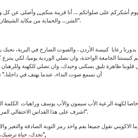
الشر... والحماية من مكايد الشيطان في حياتكم . ...أنا أحبكم جميعاً وأتشفع لكم عند الرب".
دورنا رعايا كنيسة الأردن ، والصوت الصارخ في البرية، نحبك 
يم كنيستنا الجامعة الواحدة، وان نصلي الوردية يوميا، لكي ينتزع
قلوبنا طاهرة تليق بسكنى وحيدك، وان نصلي للكهنة وللرهبان وا
أن نسمع صوت النداء، عندما يهتف في داخلنا،" تعال واتبعني" لكي نكون شهودا للكلمة المتجسد. أمين
اصا لكهنة الرعية الأب سيمون والأب يوسف وراهبات الكلمة ال
اشرف على هذا القداس الاحتفالي المريمي والذي يحمل شعار "وأنت سينفذ سيف في نفسك".
ا الاكويني نقول جميعا بفم واحد رمز التوبة الصادقة والتغير وال
تجدك، حياة ترضيك، ثباتًا ينتظرك بثقة،وثقةً تتوصل في نهاية المطاف إليك",