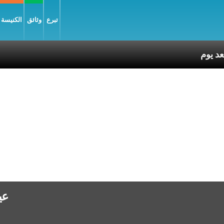
تبرع
وثائق
الكنيسة و
عي