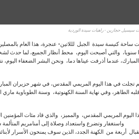
ت سيسيل حجازين - راهبات سيدة الوردية
ا سنويا، والتي أصبحت اليوم، محط أنظار الجميع، لما حدث لشخ
 المبارك، عندما أذرفت عيناها دما، ونحن البشر الضعفاء اليوم، نت
لبه الطاهر، وفي نهاية السنة الكهنوتية، وسنة الطوباوية ماري الف
 اليوم المريمي المقدس، والمميز، والذي قاد مئات المؤمنين ال
واستغفار وتضرع واستعداد وصلاة إلى أمنامريم المتألمة س
قبال أربعة من الكهنة الجدد، الذين سوف يمنحون الأسرار لأبنائ