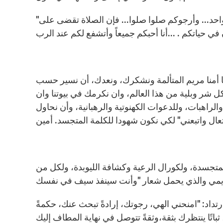
"اليوم أشكركم على صلواتكم ... أنا قريبة منكم,,, وأصلى عن كل واحد... وأرجوكم صلوا صلوا... فإن الصلاة تقضى على
يا أمنا مريم المتألمة ونشكرك، ونعدك، أن نسير حسب
 كل شر وبلية من هذا العالم، وان نكرمك في بيوتنا وان
لراهبات، وللدعوات الكهنوتية والرهبانية، وأن نحاول
متجسدة، ولكورال الرعية وكشافة الليوبدة، ولكل من
ارتداد: "امنحني الهي، رجوتك، إرادةً تبحث عنك، حكمةً