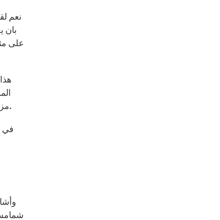
نعم لق
بان ي
على مثا
هذا 
الم
مزارها المبارك، وقال نجتمع اليوم ونصلي بخشوع حول العذراء الباكية لنعزيها ولنشكر الرب على النعم التي أغدقها علينا.
في ك
وأشار
شمامسة،