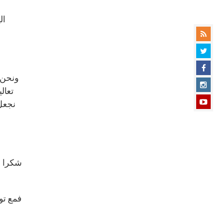
ونحن ب
تعال
نجعل 
شكرا خ
فمع توم