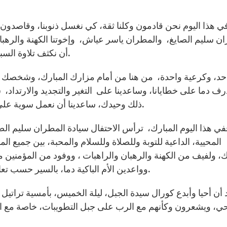
ي هذا اليوم نحن قادمون وكلنا ثقة، كي نغسل ذنوبنا، وقاصدون، كل
ن سليم الصايغ، والمطران ياسر عياش، وإخوتنا الكهنة والرهب
أن نكثف تلاوة السبحة الوردية، إكراما لأفراح ولأحزان ولأمجاد أمنا البتول.
د، وكرعية واحدة، من هنا من أمام مزارك المبارك، وشخصك الطاهر،
ف دما على خطايانا، وساعدينا على التغير والتجديد والارتداد، 
ذلك وحيدك، ساعدينا أن نعمل سوية على إنجاح سينودس الشرق أوسط مع رؤساءنا الروحيين.
في هذا اليوم المبارك، ترأس الاحتفال سيادة المطران سليم الص
المحيية، الداعية للتوبة وللصلاة وللسلام والمحبة، بين جميع
يك، ولفيف من الكهنة والرهبان والراهبات ، ووفود من المؤمنين م
وواعدين الأم الباكية دما، بالسير حسب تعاليم وحيدها، وعيش روح التطويبات في حياتهم اليومية.
 أن أحيا وأبدع كورال سيدة الجبل، ليلة الخميس، بأمسية تراتي
ي، ويشعرون وكأنهم مع الرب على جبل التطويبات، خاصة مع التأ