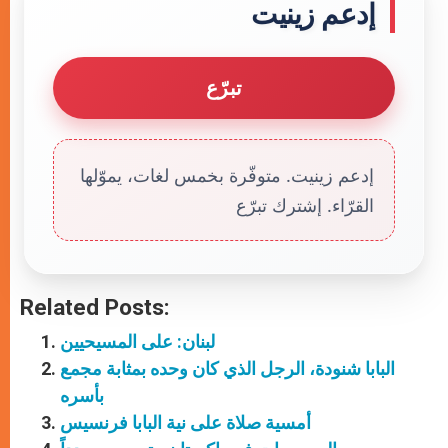
إدعم زينيت
تبرّع
إدعم زينيت. متوفّرة بخمس لغات، يموّلها
القرّاء. إشترك تبرّع
Related Posts:
لبنان: على المسيحيين
البابا شنودة، الرجل الذي كان وحده بمثابة مجمع
بأسره
أمسية صلاة على نية البابا فرنسيس