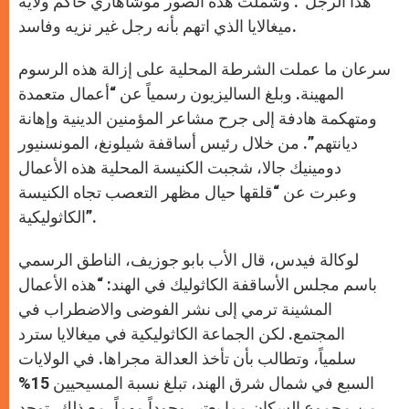
هذا الرجل”. وشملت هذه الصور موشاهاري حاكم ولاية
ميغالايا الذي اتهم بأنه رجل غير نزيه وفاسد.
سرعان ما عملت الشرطة المحلية على إزالة هذه الرسوم
المهينة. وبلغ الساليزيون رسمياً عن “أعمال متعمدة
ومتهكمة هادفة إلى جرح مشاعر المؤمنين الدينية وإهانة
ديانتهم”. من خلال رئيس أساقفة شيلونغ، المونسنيور
دومينيك جالا، شجبت الكنيسة المحلية هذه الأعمال
وعبرت عن “قلقها حيال مظهر التعصب تجاه الكنيسة
الكاثوليكية”.
لوكالة فيدس، قال الأب بابو جوزيف، الناطق الرسمي
باسم مجلس الأساقفة الكاثوليك في الهند: “هذه الأعمال
المشينة ترمي إلى نشر الفوضى والاضطراب في
المجتمع. لكن الجماعة الكاثوليكية في ميغالايا سترد
سلمياً، وتطالب بأن تأخذ العدالة مجراها. في الولايات
السبع في شمال شرق الهند، تبلغ نسبة المسيحيين 15%
من مجموع السكان مما يعتبر وجوداً مهماً. مع ذلك، توجد