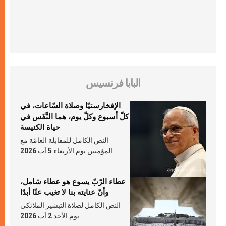
البابا فرنسيس
الإفخارستيّا وصلاة السّاعات، في
كلّ أسبوع وكلّ يوم، هما النَّفَس في
حياة الكنيسة
النص الكامل للمقابلة العامّة مع
المؤمنين يوم الأربعاء 5 آب 2026
عطاء الرّبّ يسوع هو عطاء شامل،
وأنّ عنايته بنا لا تغيب عنّا أبدًا
النص الكامل لصلاة التبشير الملائكي
يوم الأحد 2 آب 2026