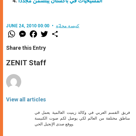
المسيحيات في باكستان يبتسمن مجدداً
كنيسة محليّة
JUNE 24, 2010 00:00
W
M
F
T
S
h
e
a
w
h
a
s
c
i
a
t
s
e
t
r
Share this Entry
s
e
b
t
e
A
n
o
e
p
g
o
r
ZENIT Staff
p
e
k
r
View all articles
فريق القسم العربي في وكالة زينيت العالمية يعمل في
مناطق مختلفة من العالم لكي يوصل لكم صوت الكنيسة
ووقع صدى الإنجيل الحي.