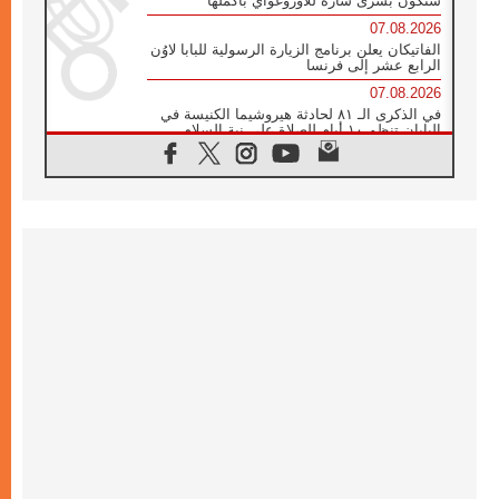
ستكون بشرى سارة للأوروغواي بأكملها
07.08.2026
الفاتيكان يعلن برنامج الزيارة الرسولية للبابا لاوُن
الرابع عشر إلى فرنسا
07.08.2026
في الذكرى الـ ٨١ لحادثة هيروشيما الكنيسة في
اليابان تنظم ١٠ أيام للصلاة على نية السلام
07.08.2026
الكنيسة في الأوروغواي: زيارة البابا ستعزز
الإيمان والرجاء
06.08.2026
الاجتماع الشهري للمطارنة الموارنة
06.08.2026
الكاردينال روسي: زيارة البابا لاوُن إلى الأرجنتين
هي تكريم للبابا فرنسيس
06.08.2026
زيارة البابا إلى البيرو ستكون زمن نعمة ومصالحة
ورجاء
06.08.2026
الكاردينال بارولين في المكسيك: علينا أن نكون
حاضرين إلى جانب المهمشين والمهاجرين
والأجانب
06.08.2026