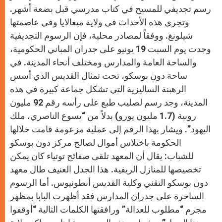
رسم تجديفي للمسيح في كتاب مدرسي قبل بضعة أشهر.
وتجري هذه الأحداث في ولاية ميغالايا وفي عاصمتها
شيلونغ. ووفقاً لمصادر محلية، فإن الرسوم التجديفية
وجدت يوم السبت 19 يونيو على جدران المباني الحكومية،
والساحة العامة والمدارس ومختلف أنحاء المدينة. في
ساحة دون بوسكو، تحت تمثال القديس الذي أسس
الرهبنة الساليزية التي تشكل جماعة كبيرة في هذه
المدينة، وجد رسم لصليب طبع على رأسه رقم 92 مليون
روبية (1.7 مليون يورو) بدلاً من “يسوع الناصري، ملك
اليهود”. ويشار بهذا الرقم إلى عملية مزعومة قامت خلالها
الحكومة باختلاس أموال لصالح مركز دون بوسكو
للشباب: يقال أن المعهد تلقى صفائح توتياء كان يمكن
تخصيصها للمنازل الريفية. هذا الجدل العنيف طال معهد
دون بوسكو التقني وكلية القديس أنطونيوس. أما الرسوم
الساخرة على جدران المدارس فقد أظهرت البابا بمظهر
مجرم “مطلوب للعدالة” ورافقتها الكلمات التالية “أوقفوا