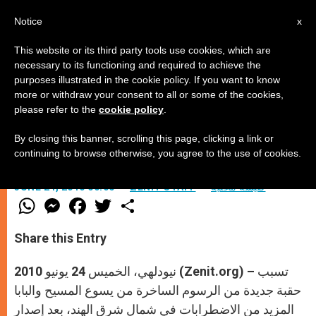
AR
Notice
x
This website or its third party tools use cookies, which are
necessary to its functioning and required to achieve the
purposes illustrated in the cookie policy. If you want to know
نقوش ورسوم تجديفية للمسيح والبابا
more or withdraw your consent to all or some of the cookies,
please refer to the
cookie policy
.
By closing this banner, scrolling this page, clicking a link or
–
continuing to browse otherwise, you agree to the use of cookies.
كنيسة محليّة
ZENIT STAFF
JUNE 24, 2010 00:00
W
M
F
T
S
h
e
a
w
h
a
s
c
i
a
t
s
e
t
r
Share this Entry
s
e
b
t
e
A
n
o
e
p
g
o
r
نيودلهي، الخميس 24 يونيو 2010 (Zenit.org) – تسبب
p
e
k
r
حقبة جديدة من الرسوم الساخرة من يسوع المسيح والبابا
المزيد من الاضطرابات في شمال شرق الهند، بعد إصدار