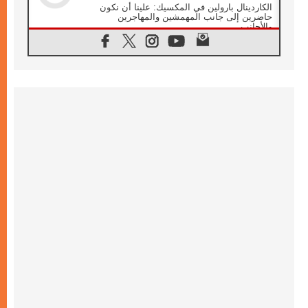
الكاردينال بارولين في المكسيك: علينا أن نكون
حاضرين إلى جانب المهمشين والمهاجرين
والأجانب
06.08.2026
البابا لاوُن الرابع عشر للشباب في أسيزي:
"أوروبا والعالم يبحثان اليوم عن قديسين جُدد
فيكم"
06.08.2026
البابا في أسيزي يتحدث إلى الشباب المشاركين
في لقاء الشباب الفرنسيسكاني
06.08.2026
البابا لاوُن الرابع عشر يبرق معزيا بوفاة
الكاردينال جوليو دوارتي لانغا
05.08.2026
في مقابلته العامة مع المؤمنين البابا لاوُن الرابع
عشر يواصل الحديث عن الدستور في الليتورجيا
المقدسة مسلطا الضوء على صلاة الكنيسة
05.08.2026
البابا لاوُن الرابع عشر يزور في تشرين الثاني
٢٠٢٦ أوروغواي والأرجنتين وبيرو
05.08.2026
خمسون عاما على استشهاد الأسقف الأرجنتيني
الطوباوي إنريكي أنجيليلي