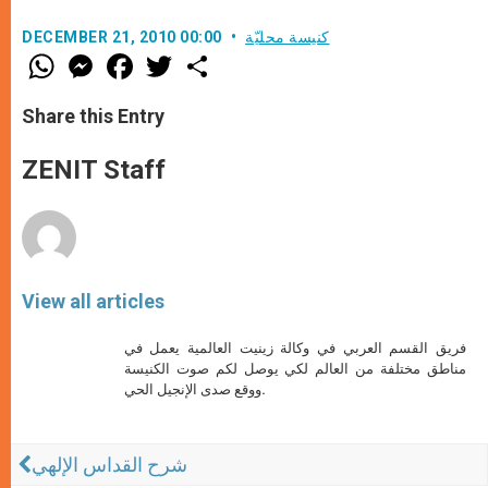
كنيسة محليّة
DECEMBER 21, 2010 00:00
W
M
F
T
S
h
e
a
w
h
a
s
c
i
a
t
s
e
t
r
Share this Entry
s
e
b
t
e
A
n
o
e
p
g
o
r
ZENIT Staff
p
e
k
r
View all articles
فريق القسم العربي في وكالة زينيت العالمية يعمل في
مناطق مختلفة من العالم لكي يوصل لكم صوت الكنيسة
ووقع صدى الإنجيل الحي.
شرح القداس الإلهي