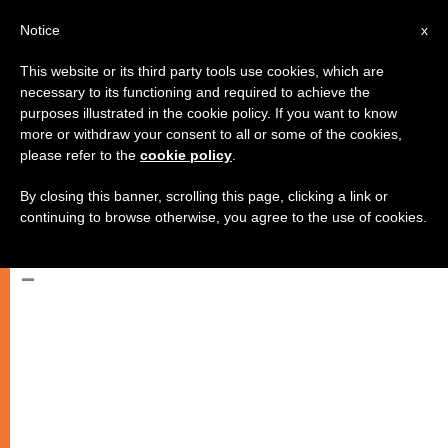
AR
Notice
x
This website or its third party tools use cookies, which are
necessary to its functioning and required to achieve the
purposes illustrated in the cookie policy. If you want to know
الكرادلة يقدمون 200 ألف يورو
more or withdraw your consent to all or some of the cookies,
please refer to the
cookie policy
.
كمساعدات للفقراء في العراق
وهاييتي
By closing this banner, scrolling this page, clicking a link or
continuing to browse otherwise, you agree to the use of cookies.
–