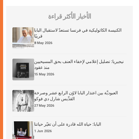
الأخبار الأكثر قراءة
الكنيسة الكاثوليكية في فرنسا تستعدّ لاستقبال البابا
قريبًا
8 May 2026
نيجيريا: تضليل إعلامي لإخفاء العنف بحق المسيحيين
منذ عقود
15 May 2026
العبوديَّة بين اعتذار البابا لاوُن الرابع عشر وصرخة
القدِّيس شارل دي فوكو
27 May 2026
البابا: حياة الله قادرة على أن تغيّر حياتنا
1 Jun 2026