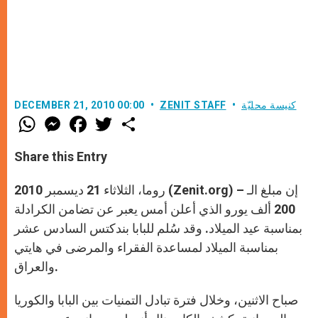
كنيسة محليّة
ZENIT STAFF
DECEMBER 21, 2010 00:00
W
M
F
T
S
h
e
a
w
h
a
s
c
i
a
t
s
e
t
r
Share this Entry
s
e
b
t
e
A
n
o
e
p
g
o
r
روما، الثلاثاء 21 ديسمبر 2010 (Zenit.org) – إن مبلغ الـ
p
e
k
r
200 ألف يورو الذي أعلن أمس يعبر عن تضامن الكرادلة
بمناسبة عيد الميلاد. وقد سُلم للبابا بندكتس السادس عشر
بمناسبة الميلاد لمساعدة الفقراء والمرضى في هايتي
والعراق.
صباح الاثنين، وخلال فترة تبادل التمنيات بين البابا والكوريا