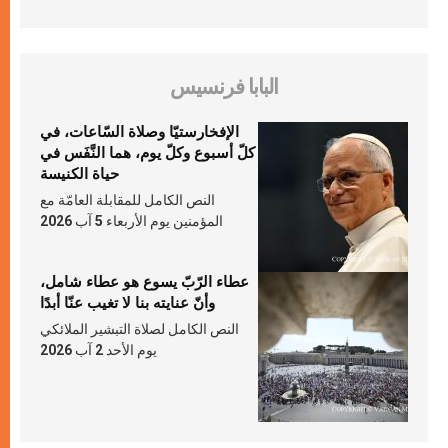
البابا فرنسيس
الإفخارستيّا وصلاة السّاعات، في
كلّ أسبوع وكلّ يوم، هما النَّفَس في
حياة الكنيسة
النص الكامل للمقابلة العامّة مع
المؤمنين يوم الأربعاء 5 آب 2026
عطاء الرّبّ يسوع هو عطاء شامل،
وأنّ عنايته بنا لا تغيب عنّا أبدًا
النص الكامل لصلاة التبشير الملائكي
يوم الأحد 2 آب 2026