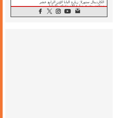
الكاردينال ستورلا: زيارة البابا لاوُن الرابع عشر
ستكون بشرى سارة للأوروغواي بأكملها
07.08.2026
الفاتيكان يعلن برنامج الزيارة الرسولية للبابا لاوُن
الرابع عشر إلى فرنسا
07.08.2026
في الذكرى الـ ٨١ لحادثة هيروشيما الكنيسة في
اليابان تنظم ١٠ أيام للصلاة على نية السلام
07.08.2026
الكنيسة في الأوروغواي: زيارة البابا ستعزز
الإيمان والرجاء
06.08.2026
الاجتماع الشهري للمطارنة الموارنة
06.08.2026
الكاردينال روسي: زيارة البابا لاوُن إلى الأرجنتين
هي تكريم للبابا فرنسيس
06.08.2026
زيارة البابا إلى البيرو ستكون زمن نعمة ومصالحة
ورجاء