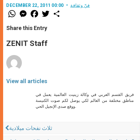
فنّ وثقافة
DECEMBER 22, 2011 00:00
W
M
F
T
S
h
e
a
w
h
a
s
c
i
a
t
s
e
t
r
Share this Entry
s
e
b
t
e
A
n
o
e
p
g
o
r
ZENIT Staff
p
e
k
r
View all articles
فريق القسم العربي في وكالة زينيت العالمية يعمل في
مناطق مختلفة من العالم لكي يوصل لكم صوت الكنيسة
ووقع صدى الإنجيل الحي.
ثلاث نفحات ميلادية