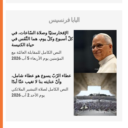
البابا فرنسيس
الإفخارستيّا وصلاة السّاعات، في
كلّ أسبوع وكلّ يوم، هما النَّفَس في
حياة الكنيسة
النص الكامل للمقابلة العامّة مع
المؤمنين يوم الأربعاء 5 آب 2026
عطاء الرّبّ يسوع هو عطاء شامل،
وأنّ عنايته بنا لا تغيب عنّا أبدًا
النص الكامل لصلاة التبشير الملائكي
يوم الأحد 2 آب 2026