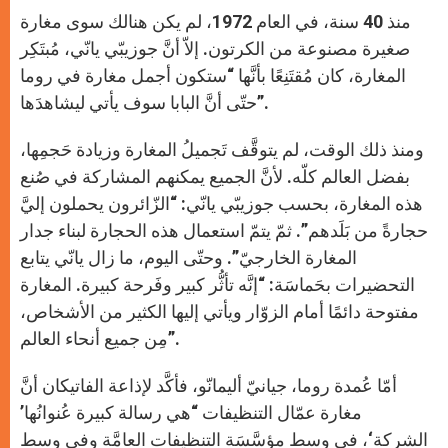
منذ 40 سنة، في العام 1972، لم يكن هنالك سوى مغارة
صغيرة مصنوعة من الكرتون. إلاّ أنَّ جوزيبّي يانّي، مُبتَكِر
المغارة، كان مُقتَنِعًا بأنَّها “ستكون أجمل مغارة في روما
حتّى أنَّ البابا سوف يأتي ليشاهدَها”.
ومنذ ذلك الوقت، لم يتوقَّف تَجميلُ المغارة وزيادة حَجمِها،
بفضل العالم كلّه. لأنَّ الجميع يمكنهم المشاركة في صُنع
هذه المغارة، بحسب جوزيبّي يانّي: “الزّائرون يحملون إليَّ
حجارةً من بَلَدهم”. ثمّ يتمّ استعمال هذه الحجارة لبناء جدار
المغارة الخارجيّ”. وحتّى اليوم، ما زال يانّي يتابع
التحضيرات بحَماسَة: “إنَّه تأثُّر كبير وفَرحة كبيرة. المغارة
مفتوحة دائمًا أمام الزوّار ويأتي إليها الكثير من الأشخاص،
مِن جميع أنحاء العالم”.
أمّا عُمدة روما، جيانيّ أليمانّو، فأكَّد لإذاعة الفاتيكان أنَّ
مغارة عمّال التنظيفات “هي رسالة كبيرة عُنوانُها’
الشركة‘، في وسط مؤسَّسَة التنظيفات العامَّة وفي وسط