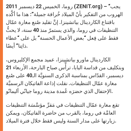
A
n
o
e
p
g
o
r
روما، الخميس 22 ديسمبر 2011 (ZENIT.org) – “يجب
p
e
k
r
الهروب من التفكير بأنّ الميلاد خُرافة جميلة”: هذا ما أكَّده
باقتناع الكاردينال بياتشينزا. إنَّ تقليد صُنع مغارة عمّال
التنظيفات في روما، والذي يستمرّ منذ 40 سنة، لا يحثُّ
فقط على فِعل “بعض الأعمال الحسنة” بل على “عطاء
ذاتِنا” أيضًا.
الكاردينال ماورو بياتشينزا، عميد مجمع الإكليروس،
وبتكليف من قداسة البابا، ترأَّس صباح البارحة، الأربعاء 21
ديسمبر، القدّاس بمناسبة الذكرى السنويَّة الـ40 على صُنع
مغارة عمّال التنظيفات. نقلت إذاعة الفاتيكان الرسميَّة
الإحتفال الذي حضرَه عُمدة مدينة روما جيانّي أليمانّو.
تقع مغارة عمّال التنظيفات في مَقرِّ مؤسَّسَة التنظيفات
العامَّة في روما، بالقرب من حاضرة الفاتيكان، ويمكن
زيارتها على مدار السنة وليس فقط خلال فترة الميلاد.