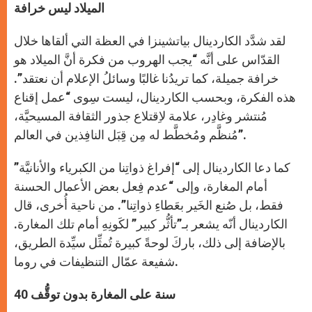
الميلاد ليس خرافة
لقد شدَّد الكاردينال بياتشينزا في العظة التي ألقاها خلال
القدّاس على أنَّه “يجب الهروب من فكرة أنَّ الميلاد هو
خرافة جميلة، كما تريدُنا غالبًا وسائلُ الإعلام أن نعتقد”.
هذه الفكرة، وبحسب الكاردينال، ليست سِوى “عمل إقناع
مُنتشر وغادِر، علامة لاِقتلاع جذور الثقافة المسيحيَّة،
مُنظَّم ومُخطَّط له مِن قِبَل النافِذين في العالم”.
كما دعا الكاردينال إلى “إفراغ ذواتِنا من الكبرياء والأنانيَّة”
أمام المغارة، وإلى “عدم فِعل بعض الأعمال الحسنة
فقط، بل صُنع الخَير بعَطاءِ ذواتِنا”. من ناحية أُخرى، قال
الكاردينال أنّه يشعر بـ”تأثُّر كبير” لكَونِهِ أمام تلك المغارة.
بالإضافة إلى ذلك، باركَ لوحةً كبيرة تُمثِّل سيِّدة الطريق،
شفيعة عمّال التنظيفات في روما.
40 سنة على المغارة بدون توقُّف