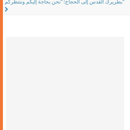
بطريرك القدس إلى الحجاج: "نحن بحاجة إليكم وننتظركم"