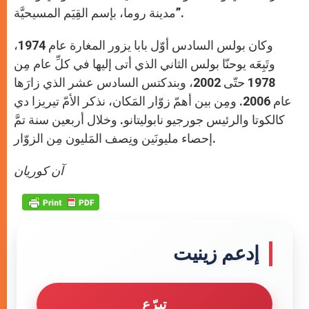
مدينة روما، بإسم القِيَم المسيحيَّة”.
وكان بولس السادس أوّل بابا يزور المغارة عام 1974،
وتَبِعَه يوحنّا بولس الثاني الذي أتى إليها في كلِّ عام مِن
1978 حتّى 2002، وبندكتس السادس عشر الذي زارَها
عام 2006. ومِن بين أهمّ زوّار المَكان، نذكر الأمّ تيريزا دي
كالكوتا والرئيس جورجيو نابوليتانو. وخلال أربعين سنة تمَّ
إحصاء مليونَين ونِصف المَليون مِن الزوّار.
آن كوريان
إدعم زينيت
تبرّع