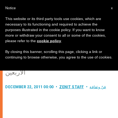
AR
Notice
x
This website or its third party tools use cookies, which are
necessary to its functioning and required to achieve the
purposes illustrated in the cookie policy. If you want to know
الكاردينال بياتشينزا: "الميلاد ليس
more or withdraw your consent to all or some of the cookies,
please refer to the
cookie policy
.
خرافة"
By closing this banner, scrolling this page, clicking a link or
continuing to browse otherwise, you agree to the use of cookies.
مغارة عمّال التنظيفات في روما تعيّد عامها
الأربعين
فنّ وثقافة
ZENIT STAFF
DECEMBER 22, 2011 00:00