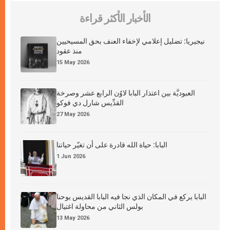
الأخبار الأكثر قراءة
نيجيريا: تضليل إعلامي لإخفاء العنف بحق المسيحيين
منذ عقود
15 May 2026
العبوديَّة بين اعتذار البابا لاوُن الرابع عشر وصرخة
القدِّيس شارل دي فوكو
27 May 2026
البابا: حياة الله قادرة على أن تغيّر حياتنا
1 Jun 2026
البابا يركع في المكان الذي نجا فيه البابا القديس يوحنا
بولس الثاني من محاولة اغتيال
13 May 2026