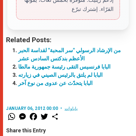
القرّاء. إشترك تبرّع
Related Posts:
من الإرشاد الرسولي "سر المحبة" لقداسة الحبر
الأعظم بندكتس السادس عشر
البابا فرنسيس التقى رئيسة جمهورية مالطا
البابا لم يلتق بالرئيس الصيني في زيارته
البابا يتحدّث عن عدوى من نوع آخر
باباوات
JANUARY 06, 2012 00:00
W
M
F
T
S
h
e
a
w
h
a
s
c
i
a
t
s
e
t
r
Share this Entry
s
e
b
t
e