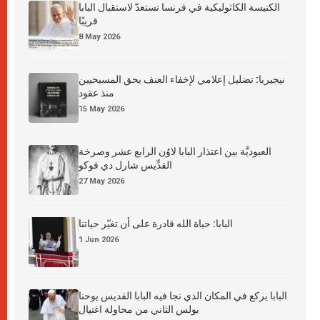
الكنيسة الكاثوليكية في فرنسا تستعدّ لاستقبال البابا
قريبًا
8 May 2026
نيجيريا: تضليل إعلامي لإخفاء العنف بحق المسيحيين
منذ عقود
15 May 2026
العبوديَّة بين اعتذار البابا لاوُن الرابع عشر وصرخة
القدِّيس شارل دي فوكو
27 May 2026
البابا: حياة الله قادرة على أن تغيّر حياتنا
1 Jun 2026
البابا يركع في المكان الذي نجا فيه البابا القديس يوحنا
بولس الثاني من محاولة اغتيال