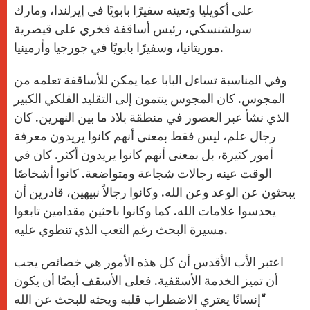
على أكويليا وتعينه سفيرًا بابويًا في إيرلندا، ومارك
سولشنسكي، رئيس أساقفة فخري على قيصرية
موريتانيا، وسفيرًا بابويًا في جورجيا وأرمينيا.
وفي المناسبة تساءل البابا عما يمكن للأساقفة تعلمه من
المجوس. كان المجوس ينتمون إلى التقليد الفلكي الكبير
الذي نشأ عبر العصور في منطقة بلاد ما بين النهرين. كان
رجال علم، ليس فقط بمعنى أنهم كانوا يريدون معرفة
أمور كثيرة، بل بمعنى أنهم كانوا يريدون أكثر. كان في
الوقت عينه رجالات شجاعة ومتواضعة. كانوا أشخاصًا
يبحثون عن الوعد وعن الله. وكانوا رجالاً نبيهين، قادرين أن
يحدسوا علامات الله. كما وكانوا باحثين مقدامين تابعوا
مسيرة البحث رغم التعب الذي تنطوي عليه.
اعتبر الأب الأقدس أن كل هذه الأمور هي خصائص يجب
أن تميز الخدمة الأسقفية. فعلى الأسقف أيضًا أن يكون
“إنسانًا يعتري الاضطراب قلبه ويحثه للبحث عن الله