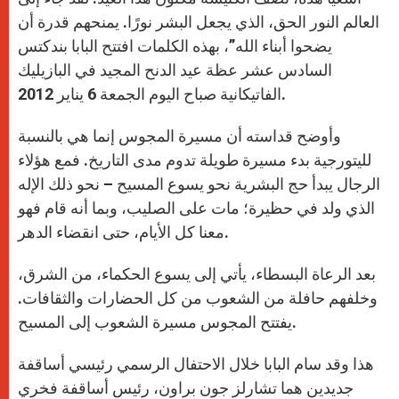
العالم النور الحق، الذي يجعل البشر نورًا. يمنحهم قدرة أن
يضحوا أبناء الله”، بهذه الكلمات افتتح البابا بندكتس
السادس عشر عظة عيد الدنح المجيد في البازيليك
الفاتيكانية صباح اليوم الجمعة 6 يناير 2012.
وأوضح قداسته أن مسيرة المجوس إنما هي بالنسبة
لليتورجية بدء مسيرة طويلة تدوم مدى التاريخ. فمع هؤلاء
الرجال يبدأ حج البشرية نحو يسوع المسيح – نحو ذلك الإله
الذي ولد في حظيرة؛ مات على الصليب، وبما أنه قام فهو
معنا كل الأيام، حتى انقضاء الدهر.
بعد الرعاة البسطاء، يأتي إلى يسوع الحكماء، من الشرق،
وخلفهم حافلة من الشعوب من كل الحضارات والثقافات.
يفتتح المجوس مسيرة الشعوب إلى المسيح.
هذا وقد سام البابا خلال الاحتفال الرسمي رئيسي أساقفة
جديدين هما تشارلز جون براون، رئيس أساقفة فخري