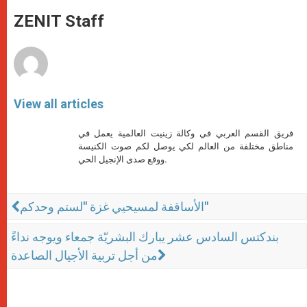
A
n
o
e
p
g
o
r
ZENIT Staff
p
e
k
r
View all articles
فريق القسم العربي في وكالة زينيت العالمية يعمل في
مناطق مختلفة من العالم لكي يوصل لكم صوت الكنيسة
ووقع صدى الإنجيل الحي.
الأساقفة لمسيحيي غزة "لستم وحدكم"
بندكتس السادس عشر يبارك البشريّة جمعاء ويوجه نداءً
من أجل تربية الأجيال الصاعدة