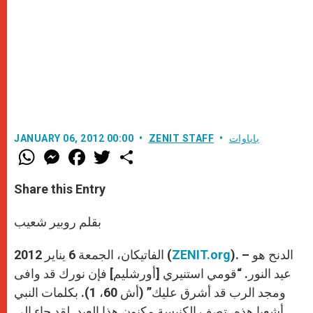
باباوات
ZENIT STAFF
JANUARY 06, 2012 00:00
W
M
F
T
S
h
e
a
w
h
a
s
c
i
a
t
s
e
t
r
Share this Entry
s
e
b
t
e
A
n
o
e
p
g
o
r
بقلم روبير شعيب
p
e
k
r
). – الدنح هو
ZENIT.org
الفاتيكان، الجمعة 6 يناير 2012 (
عيد النور. “قومي استنيري [أورشليم] فإن نورك قد وافى
ومجد الرب قد أشرق عليك” (أش 60، 1). بكلمات النبي
أشعيا هذه، تصف الكنيسة مكنون هذا العيد. لقد جاء إلى