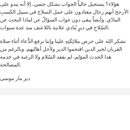
هؤلاء؟ يستحيل حالياً الجواب بشكل حتمي، إلا أنه يبدو على
الأرجح أنهم رجال معتادون على حمل السلاح في سبيل الكسبِ
المادّي. وأيضاً يبقى دون جواب السؤالُ عن لماذا البحث عن
السّلاحِ في ديرٍ يُنادي علانية باللاعنف منذ عدة سنوات.
نشكر الله على حرص ملائِكَتِهِ علينا وإننا نرفع الدُّعاء أثناء صلاة
القربان لخير الذين اقتحموا الدير ولأجل أهاليهم. وبالرغم من
هذا الحدث المؤلم، لم نفقد السّلام ولا الرغبة في خدمة
المصالحة.
دير مار موسى