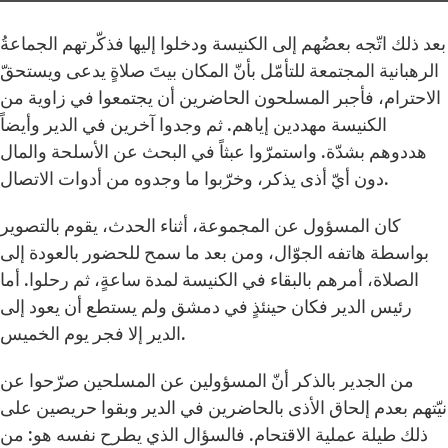
بعد ذلك اتّجه بعضُهم إلى الكنيسة ودخلوا إليها فذكّرتهم الجماعةُ
الرهبانية المجتمعة للتأمّل بأنّ المكان بيتَ صلاةٍ يدعى ويستحقّ
الاحترام، فأجبر المسلحون الحاضرين أن يجتمعوا في زاوية من
الكنيسة مهددين إياهم. ثم وجدوا آخرين في الدير وأيضاً
هددوهم بشدّة. واستمرّوا عبثاً في البحث عن الأسلحة والمال
دون أيّ أذى يذكر، وخرّبوا ما وجدوه من أدوات الاتصال.
كان المسؤول عن المجموعة، أثناء الحدث، يقوم بالتصوير
بواسطة هاتفه الجوّال، ومن بعد ما سمح للحضور بالعودة إلى
الصلاة، أمرهم بالبقاء في الكنيسة لمدة ساعةٍ، ثم رحلوا. أما
رئيس الدير فكان حينئذٍ في دمشق ولم يستطع أن يعود إلى
الدير إلا فجر يوم الخميس.
من الجدير بالذكر أنّ المسؤولين عن المسلحين صرّحوا عن
نيّتهم بعدم إلحاق الأذى بالحاضرين في الدير وبقوا حريصين على
ذلك طيلة عملية الاقتحام. فالسؤال الذي يطرح نفسه هو: من