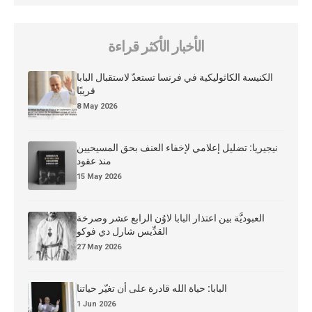
الأخبار الأكثر قراءة
الكنيسة الكاثوليكية في فرنسا تستعدّ لاستقبال البابا
قريبًا
8 May 2026
نيجيريا: تضليل إعلامي لإخفاء العنف بحق المسيحيين
منذ عقود
15 May 2026
العبوديَّة بين اعتذار البابا لاوُن الرابع عشر وصرخة
القدِّيس شارل دي فوكو
27 May 2026
البابا: حياة الله قادرة على أن تغيّر حياتنا
1 Jun 2026