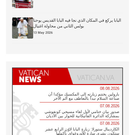
البابا يركع في المكان الذي نجا فيه البابا القديس يوحنا
بولس الثاني من محاولة اغتيال
13 May 2026
08.08.2026
بارولين يختتم زيارته إلى المكسيك مؤكدا أن
صناعة السلام تبدأ بالتعاطف مع ألم الآخر
07.08.2026
صدور بيان ختامي لأول لقاء مسيحي كونفوشي
بمشاركة الدائرة الفاتيكانية للحوار بين الأديان
07.08.2026
الكاردينال ستورلا: زيارة البابا لاوُن الرابع عشر
ستكون بشرى سارة للأوروغواي بأكملها