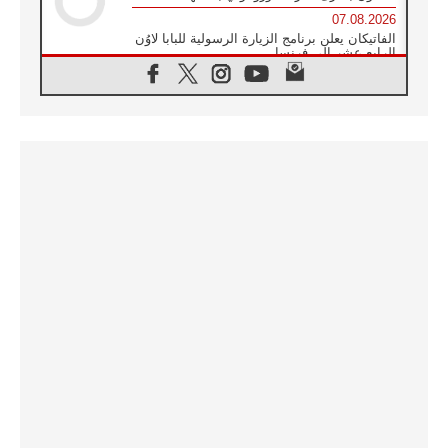
07.08.2026
الفاتيكان يعلن برنامج الزيارة الرسولية للبابا لاوُن
الرابع عشر إلى فرنسا
07.08.2026
في الذكرى الـ ٨١ لحادثة هيروشيما الكنيسة في
اليابان تنظم ١٠ أيام للصلاة على نية السلام
07.08.2026
الكنيسة في الأوروغواي: زيارة البابا ستعزز
الإيمان والرجاء
06.08.2026
الاجتماع الشهري للمطارنة الموارنة
06.08.2026
الكاردينال روسي: زيارة البابا لاوُن إلى الأرجنتين
هي تكريم للبابا فرنسيس
06.08.2026
زيارة البابا إلى البيرو ستكون زمن نعمة ومصالحة
ورجاء
06.08.2026
الكاردينال بارولين في المكسيك: علينا أن نكون
حاضرين إلى جانب المهمشين والمهاجرين
والأجانب