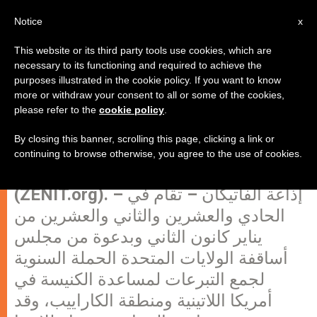
AR
Notice
x
This website or its third party tools use cookies, which are
necessary to its functioning and required to achieve the
purposes illustrated in the cookie policy. If you want to know
الحملة السنوية في الولايات المتحدة
more or withdraw your consent to all or some of the cookies,
please refer to the
cookie policy
.
لمساعدة الكنيسة في أمريكا اللاتينية
By closing this banner, scrolling this page, clicking a link or
continuing to browse otherwise, you agree to the use of cookies.
الفاتيكان، الثلاثاء 10 يناير 2012
(ZENIT.org). – إذاعة الفاتيكان – تقام في
الحادي والعشرين والثاني والعشرين من
يناير كانون الثاني وبدعوة من مجلس
أساقفة الولايات المتحدة الحملة السنوية
لجمع التبرعات لمساعدة الكنيسة في
أمريكا اللاتينية ومنطقة الكاراييب، وقد