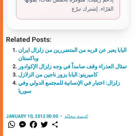
القرّاء. إشترك تبرّع
Related Posts:
البابا يعبر عن قربه من المتضررين من زلزال ايران
وباكستان
تمثال العذراء وقف صامداً في وجه زلزال الإكوادور
كاميرينو: البابا يزور ناجين من الزلازل
زلزال: اختبار في الإنسانية للمجتمع الدولي وفي
سوريا
كنيسة محليّة
JANUARY 10, 2012 00:00
W
M
F
T
S
h
e
a
w
h
a
s
c
i
a