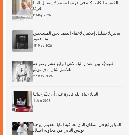
الكنيسة الكاثوليكية في فرنسا تستعدّ لاستقبال البابا
قريبًا
8 May 2026
نيجيريا: تضليل إعلامي لإخفاء العنف بحق المسيحيين
منذ عقود
15 May 2026
العبوديَّة بين اعتذار البابا لاوُن الرابع عشر وصرخة
القدِّيس شارل دي فوكو
27 May 2026
البابا: حياة الله قادرة على أن تغيّر حياتنا
1 Jun 2026
البابا يركع في المكان الذي نجا فيه البابا القديس يوحنا
بولس الثاني من محاولة اغتيال