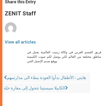
t
s
e
t
r
Share this Entry
s
e
b
t
e
A
n
o
e
p
g
o
r
ZENIT Staff
p
e
k
r
View all articles
فريق القسم العربي في وكالة زينيت العالمية يعمل في
مناطق مختلفة من العالم لكي يوصل لكم صوت الكنيسة
ووقع صدى الإنجيل الحي.
هايتي : الأطفال بدأوا العودة ببطء الى مدارسهم
الكابيلا سيستينا تتحول إلى مغارة حيّة