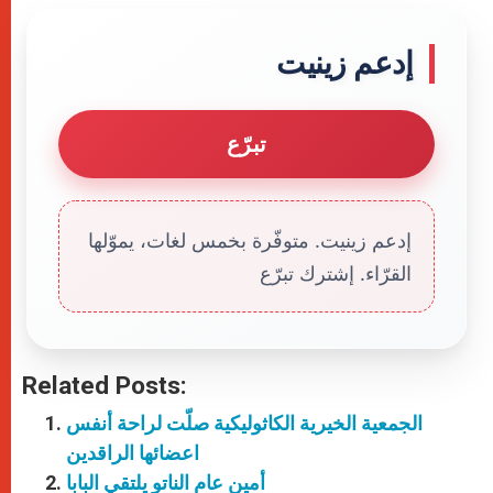
إدعم زينيت
تبرّع
إدعم زينيت. متوفّرة بخمس لغات، يموّلها
القرّاء. إشترك تبرّع
Related Posts:
الجمعية الخيرية الكاثوليكية صلّت لراحة أنفس
اعضائها الراقدين
أمين عام الناتو يلتقي البابا