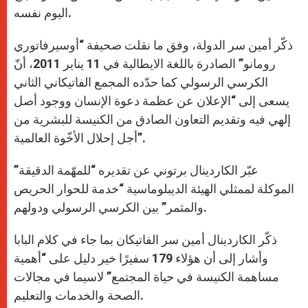
اليوم نفسه.
ذكّر أمين سر الدولة، وفق ما نقلت صحيفة “أوسيرفاتوري
رومانو” الصادرة باللغة الايطالية في 11 يناير 2011، أنّ
الكرسي الرسولي كما حدّده المجمع الفاتيكاني الثاني
يسعى إلى “الإعلان عن عظمة دعوة الإنسان ووجود أصل
إلهي فيه وتقديم التعاون الصادق من الكنيسة للبشرية من
أجل إحلال الأخّوة العالمية”.
عبّر الكاردينال برتوني عن تقديره “للمهّمة الدقيقة”
الموكلة لممثلي الهيئة الديبلوماسية “خدمة للحوار الحريص
والمثمر” بين الكرسي الرسولي ودولهم.
ذكّر الكاردينال أمين سر الفاتيكان بما جاء في كلام البابا
وأشار إلى أن هؤلاء 179 سفيرًا خير دليل على “أهمية
مساهمة الكنيسة في حياة المجتمع” لاسيما في مجالات
الصحة والخدمات والتعليم.