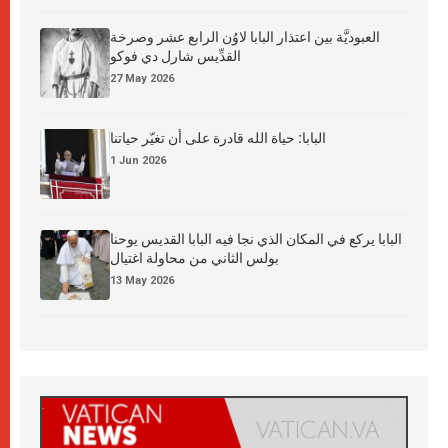
العبوديَّة بين اعتذار البابا لاوُن الرابع عشر وصرخة
القدِّيس شارل دي فوكو
27 May 2026
البابا: حياة الله قادرة على أن تغيّر حياتنا
1 Jun 2026
البابا يركع في المكان الذي نجا فيه البابا القديس يوحنا
بولس الثاني من محاولة اغتيال
13 May 2026