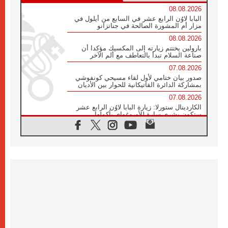
08.08.2026
البابا لاوُن الرابع عشر في السابع من أيلول في
مزار أم المشورة الصالحة في جناتزانو
08.08.2026
بارولين يختتم زيارته إلى المكسيك مؤكدا أن
صناعة السلام تبدأ بالتعاطف مع ألم الآخر
07.08.2026
صدور بيان ختامي لأول لقاء مسيحي كونفوشي
بمشاركة الدائرة الفاتيكانية للحوار بين الأديان
07.08.2026
الكاردينال ستورلا: زيارة البابا لاوُن الرابع عشر
ستكون بشرى سارة للأوروغواي بأكملها
07.08.2026
الفاتيكان يعلن برنامج الزيارة الرسولية للبابا لاوُن
الرابع عشر إلى فرنسا
07.08.2026
في الذكرى الـ ٨١ لحادثة هيروشيما الكنيسة في
اليابان تنظم ١٠ أيام للصلاة على نية السلام
07.08.2026
الكنيسة في الأوروغواي: زيارة البابا ستعزز
الإيمان والرجاء
06.08.2026
الاجتماع الشهري للمطارنة الموارنة