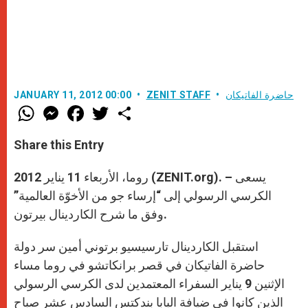
حاضرة الفاتيكان
ZENIT STAFF
JANUARY 11, 2012 00:00
W
M
F
T
S
h
e
a
w
h
a
s
c
i
a
t
s
e
t
r
Share this Entry
s
e
b
t
e
A
n
o
e
p
g
o
r
روما، الأربعاء 11 يناير 2012 (ZENIT.org). – يسعى
p
e
k
r
الكرسي الرسولي إلى “إرساء جو من الأخوّة العالمية”
وفق ما شرح الكاردينال بيرتون.
استقبل الكاردينال تارسيسيو برتوني أمين سر دولة
حاضرة الفاتيكان في قصر برانكاتشو في روما مساء
الإثنين 9 يناير السفراء المعتمدين لدى الكرسي الرسولي
الذين كانوا في ضيافة البابا بندكتس السادس عشر صباح