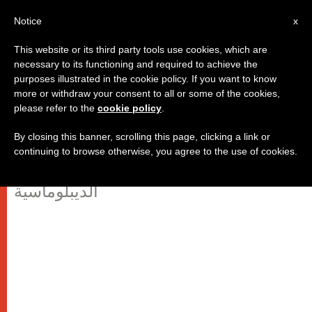
AR
Notice
x
This website or its third party tools use cookies, which are
necessary to its functioning and required to achieve the
purposes illustrated in the cookie policy. If you want to know
الكرسي الرسولي يسعى إلى تعزيز
more or withdraw your consent to all or some of the cookies,
please refer to the
cookie policy
.
"الأخوّة العالمية"
By closing this banner, scrolling this page, clicking a link or
continuing to browse otherwise, you agree to the use of cookies.
كلمة الكاردينال برتوني أمام الهيئة
الديبلوماسية