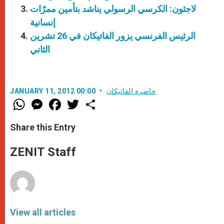
لاجئون: الكرسي الرسولي يناشد بتأمين ممرّات
إنسانية
الرئيس الفرنسي يزور الفاتيكان في 26 تشرين
الثاني
حاضرة الفاتيكان
JANUARY 11, 2012 00:00
W
M
F
T
S
h
e
a
w
h
a
s
c
i
a
t
s
e
t
r
Share this Entry
s
e
b
t
e
A
n
o
e
p
g
o
r
ZENIT Staff
p
e
k
r
View all articles