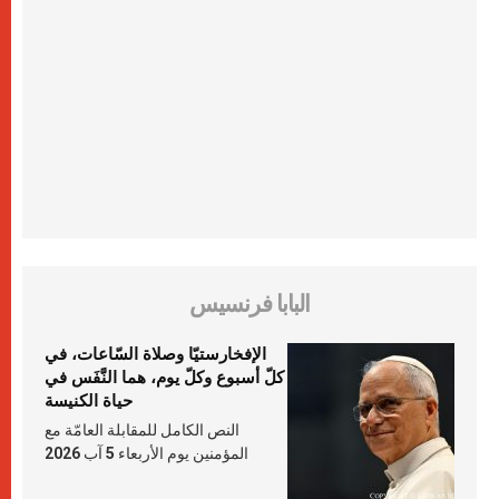
البابا فرنسيس
الإفخارستيّا وصلاة السّاعات، في
كلّ أسبوع وكلّ يوم، هما النَّفَس في
حياة الكنيسة
النص الكامل للمقابلة العامّة مع
المؤمنين يوم الأربعاء 5 آب 2026