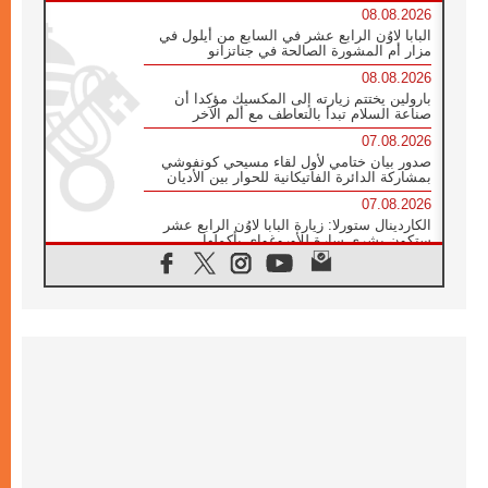
08.08.2026
البابا لاوُن الرابع عشر في السابع من أيلول في
مزار أم المشورة الصالحة في جناتزانو
08.08.2026
بارولين يختتم زيارته إلى المكسيك مؤكدا أن
صناعة السلام تبدأ بالتعاطف مع ألم الآخر
07.08.2026
صدور بيان ختامي لأول لقاء مسيحي كونفوشي
بمشاركة الدائرة الفاتيكانية للحوار بين الأديان
07.08.2026
الكاردينال ستورلا: زيارة البابا لاوُن الرابع عشر
ستكون بشرى سارة للأوروغواي بأكملها
07.08.2026
الفاتيكان يعلن برنامج الزيارة الرسولية للبابا لاوُن
الرابع عشر إلى فرنسا
07.08.2026
في الذكرى الـ ٨١ لحادثة هيروشيما الكنيسة في
اليابان تنظم ١٠ أيام للصلاة على نية السلام
07.08.2026
الكنيسة في الأوروغواي: زيارة البابا ستعزز
الإيمان والرجاء
06.08.2026
الاجتماع الشهري للمطارنة الموارنة