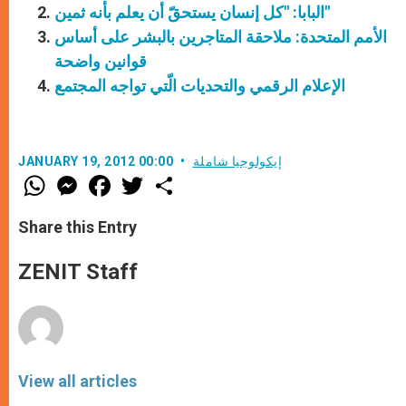
البابا: "كل إنسان يستحقّ أن يعلم بأنه ثمين"
الأمم المتحدة: ملاحقة المتاجرين بالبشر على أساس
قوانين واضحة
الإعلام الرقمي والتحديات الّتي تواجه المجتمع
إيكولوجيا شاملة
JANUARY 19, 2012 00:00
W
M
F
T
S
h
e
a
w
h
a
s
c
i
a
t
s
e
t
r
Share this Entry
s
e
b
t
e
A
n
o
e
p
g
o
r
ZENIT Staff
p
e
k
r
View all articles