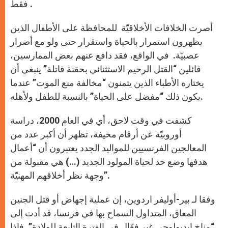
فقط .
أصرت الخلافات الأخلاقيّة للمحافظة على الأطفال الذين
يظهرون استمرار بالحياة واستقرار حتى ولو مع أضرار
عصبيّة. في الواقع، فقد دافع عنهم بعض الممارسين،
قائلين “القتل الرحيم الاستثنائي بحقنة قاتلة” ينبغي أن
يختاره الأطباء الذين يتمنون “مخالفة منع الموت” عندما
يكون ذلك “مفضل على الحياة” بالنسبة للطفل ولأهله.
كشفت في وقت لاحق، أي في العام 2000، دراسة
أوروبيّة عن أرقام مخيفة، تظهر أن أكبر عدد من
المعالجين الفرنسيين للمواليد الجدد يعتبرون أن “أعمال
هدفها وضع حد لحياة المولود الجديد (…) هي مقبولة من
وجهة نظر أخلاقهم المهنيّة”.
وفقا لـ بير-أوليفر اردوين، إن عملية إجهاض أو قتل الجنين
المعاق، المتداول السماح بها في فرنسا، قد أدت إلى
“مناخ إيديولوجي غير فعّال في الفترة التابعة للولادة”. فإذا