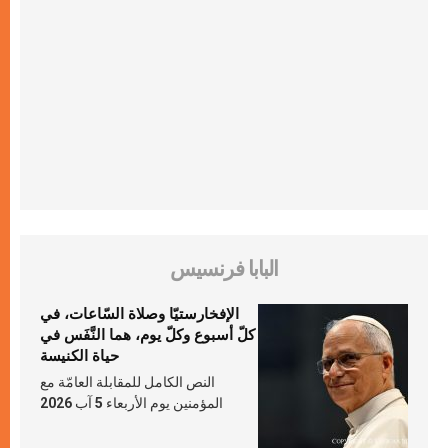
البابا فرنسيس
الإفخارستيّا وصلاة السّاعات، في
كلّ أسبوع وكلّ يوم، هما النَّفَس في
حياة الكنيسة
النص الكامل للمقابلة العامّة مع
المؤمنين يوم الأربعاء 5 آب 2026