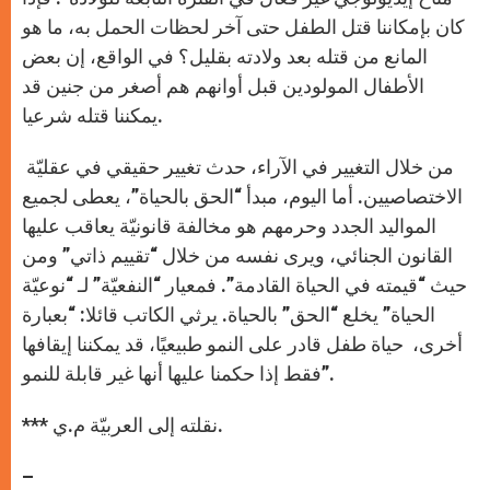
كان بإمكاننا قتل الطفل حتى آخر لحظات الحمل به، ما هو
المانع من قتله بعد ولادته بقليل؟ في الواقع، إن بعض
الأطفال المولودين قبل أوانهم هم أصغر من جنين قد
يمكننا قتله شرعيا.
من خلال التغيير في الآراء، حدث تغيير حقيقي في عقليّة
الاختصاصيين. أما اليوم، مبدأ “الحق بالحياة”، يعطى لجميع
المواليد الجدد وحرمهم هو مخالفة قانونيّة يعاقب عليها
القانون الجنائي، ويرى نفسه من خلال “تقييم ذاتي” ومن
حيث “قيمته في الحياة القادمة”. فمعيار “النفعيّة” لـ “نوعيّة
الحياة” يخلع “الحق” بالحياة. يرثي الكاتب قائلا: “بعبارة
أخرى، حياة طفل قادر على النمو طبيعيًا، قد يمكننا إيقافها
فقط إذا حكمنا عليها أنها غير قابلة للنمو”.
*** نقلته إلى العربيّة م.ي.
–