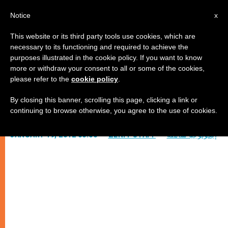
AR
Notice
x
This website or its third party tools use cookies, which are
necessary to its functioning and required to achieve the
purposes illustrated in the cookie policy. If you want to know
فرنسا: الازدراء بحق الأجنّة بالحياة
more or withdraw your consent to all or some of the cookies,
please refer to the
cookie policy
.
By closing this banner, scrolling this page, clicking a link or
نتائج التفكير “النفعيّ”
continuing to browse otherwise, you agree to the use of cookies.
إيكولوجيا شاملة
ZENIT STAFF
JANUARY 19, 2012 00:00