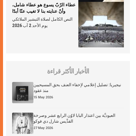
عطاء الرّبّ يسوع هو عطاء شامل،
وأنّ عنايته بنا لا تغيب عنّا أبدًا
النص الكامل لصلاة التبشير الملائكي
يوم الأحد 2 آب 2026
الأخبار الأكثر قراءة
نيجيريا: تضليل إعلامي لإخفاء العنف بحق المسيحيين
منذ عقود
15 May 2026
العبوديَّة بين اعتذار البابا لاوُن الرابع عشر وصرخة
القدِّيس شارل دي فوكو
27 May 2026