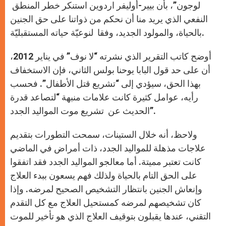
لوجون”، بأن بيير-أوليفر اردوين استنكر خطر المنطق
النفعي الذي يريد منا أن نحكم من ذواتنا على حق الجنين
بالحياة، والمولود الجديد، وفقا لنوعيّة حياته المستقبليّة.
أوضح كاتب التقرير الذي نشرته “لا نوف” في يناير 2012،
أن على حد قول البابا يوحنا بولس الثاني، فإن الاستخفاف
بهذا الحق، سيؤدي إلى “تشريع قتل الأطفال”. فحسب
رأيه، عوامل كثيرة كانت علامات منبهة “لتصاعد قدرة
الحديث عن تشريع موت المواليد الجدد”.
ولاحظ، أنه خلال الستينات، سمحت التطورات بتقديم
علاجات مذهلة للمواليد الجدد، ذات أمراض في الماضي
كانت تعتبر مميتة. أما معالجو المواليد الجدد فقد اتفقوا
على الحق التام بالحياة ولذلك فهم يسعون ببدء العلاج
وإنعاش الجنين بانتظار التشخيص الصحيح لمرضه. وإذا
كان تشخيصهم لمرضه كمستحيل العلاج مع كل التقدم
التقني، عندها يقبلون بتوقيف العلاج الذي هو تأخير للموت