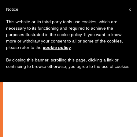
AR
Notice
x
This website or its third party tools use cookies, which are
necessary to its functioning and required to achieve the
purposes illustrated in the cookie policy. If you want to know
فن التواصل بين الزوجين
more or withdraw your consent to all or some of the cookies,
please refer to the
cookie policy
.
By closing this banner, scrolling this page, clicking a link or
ابتداء دورة “الجامعة الأوروبية في روما”
continuing to browse otherwise, you agree to the use of cookies.
برعاية مؤسسة “النمو في العائلة”