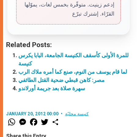
إدعم زينيت. متوفّرة بخمس لغات، يموّلها
القرّاء. إشترك تبرّع
Related Posts:
للمرة الأولى كأسقف الكنيسة الجامعة، البابا يكرس
كنيسة
لما قام يوسف من النوم، صنع كما أمره ملاك الرب
مصر: كاهن قبطي ضحية القتل الطائفي
سهرة صلاة بعد جريمة أورلاندو
كنيسة محليّة
JANUARY 20, 2012 00:00
W
M
F
T
S
h
e
a
w
h
a
s
c
i
a
t
s
e
t
r
Share this Entry