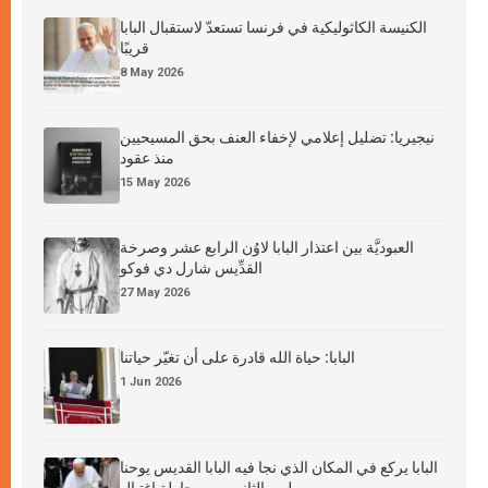
الكنيسة الكاثوليكية في فرنسا تستعدّ لاستقبال البابا
قريبًا
8 May 2026
نيجيريا: تضليل إعلامي لإخفاء العنف بحق المسيحيين
منذ عقود
15 May 2026
العبوديَّة بين اعتذار البابا لاوُن الرابع عشر وصرخة
القدِّيس شارل دي فوكو
27 May 2026
البابا: حياة الله قادرة على أن تغيّر حياتنا
1 Jun 2026
البابا يركع في المكان الذي نجا فيه البابا القديس يوحنا