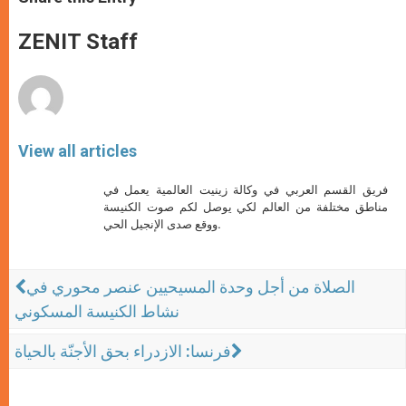
s
e
b
t
e
A
n
o
e
p
g
o
r
ZENIT Staff
p
e
k
r
View all articles
فريق القسم العربي في وكالة زينيت العالمية يعمل في
مناطق مختلفة من العالم لكي يوصل لكم صوت الكنيسة
ووقع صدى الإنجيل الحي.
الصلاة من أجل وحدة المسيحيين عنصر محوري في
نشاط الكنيسة المسكوني
فرنسا: الازدراء بحق الأجنّة بالحياة