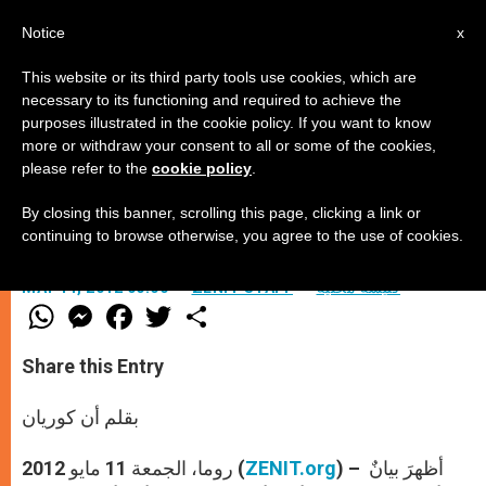
AR
Notice
x
This website or its third party tools use cookies, which are
necessary to its functioning and required to achieve the
purposes illustrated in the cookie policy. If you want to know
كي تعودَ الروح لأوروبا
more or withdraw your consent to all or some of the cookies,
please refer to the
cookie policy
.
By closing this banner, scrolling this page, clicking a link or
تجمّع “معًا من أجل أوروبا”
continuing to browse otherwise, you agree to the use of cookies.
كنيسة محليّة
ZENIT STAFF
MAY 11, 2012 00:00
W
M
F
T
S
h
e
a
w
h
a
s
c
i
a
t
s
e
t
r
Share this Entry
s
e
b
t
e
A
n
o
e
p
g
o
r
بقلم أن كوريان
p
e
k
r
) – أظهرَ بيانٌ
ZENIT.org
روما، الجمعة 11 مايو 2012 (