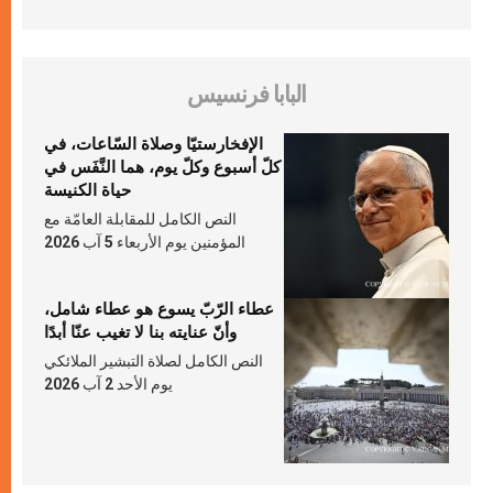
البابا فرنسيس
الإفخارستيّا وصلاة السّاعات، في
كلّ أسبوع وكلّ يوم، هما النَّفَس في
حياة الكنيسة
النص الكامل للمقابلة العامّة مع
المؤمنين يوم الأربعاء 5 آب 2026
عطاء الرّبّ يسوع هو عطاء شامل،
وأنّ عنايته بنا لا تغيب عنّا أبدًا
النص الكامل لصلاة التبشير الملائكي
يوم الأحد 2 آب 2026