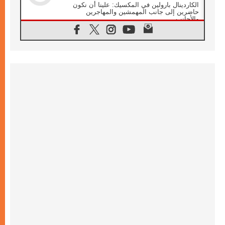
الكاردينال بارولين في المكسيك: علينا أن نكون
حاضرين إلى جانب المهمشين والمهاجرين
والأجانب
06.08.2026
البابا لاوُن الرابع عشر للشباب في أسيزي:
"أوروبا والعالم يبحثان اليوم عن قديسين جُدد
فيكم"
06.08.2026
البابا في أسيزي يتحدث إلى الشباب المشاركين
في لقاء الشباب الفرنسيسكاني
06.08.2026
البابا لاوُن الرابع عشر يبرق معزيا بوفاة
الكاردينال جوليو دوارتي لانغا
05.08.2026
في مقابلته العامة مع المؤمنين البابا لاوُن الرابع
عشر يواصل الحديث عن الدستور في الليتورجيا
المقدسة مسلطا الضوء على صلاة الكنيسة
05.08.2026
البابا لاوُن الرابع عشر يزور في تشرين الثاني
٢٠٢٦ أوروغواي والأرجنتين وبيرو
05.08.2026
خمسون عاما على استشهاد الأسقف الأرجنتيني
الطوباوي إنريكي أنجيليلي