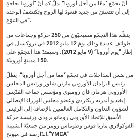
أنّ تجمّع “معًا من أجل أوروبا” يدلّ كم أنّ “أوروبا بحاجةٍ
إلى أن تنتعشَ من جديد فتعودَ لها الروح وتكتشفَ الوحدة
في التنوّع”.
ينظّم هذا التجمّع مسيحيّون من 250 حركةٍ وجماعات من
طوائف عديدة وذلك يومَ 12 مايو 2012 في بروكسيل في
إطار “يوم أوروبا” (9 مايو 2012). وسيمتدّ هذا التجمّع على
150 مدينةٍ أوروبيّة.
من ضمن المداخلات في تجمّع “معا من أجل أوروبا”، يطلّ
رئيس البرلمان الأوروبي مارتن شلوز ورئيس المجلس
الأوروبي هرمان فان رومبوي ومؤسس جماعة القدّيس
إيغيديو أندريه ريكاردي وعضو مجلس الوزراء الإيطالي
لشؤون التعاون والتكامل العالميين بالإضافة إلى الرئيس
الأسبق للإتحاد الأوروبي رومانو برودي ورئيسة حركة
الفوكولاري ماريا فوس وطوماس رومر من جمعيّة الشبيبة
الدّارسة في ميونخ.“YMCA”