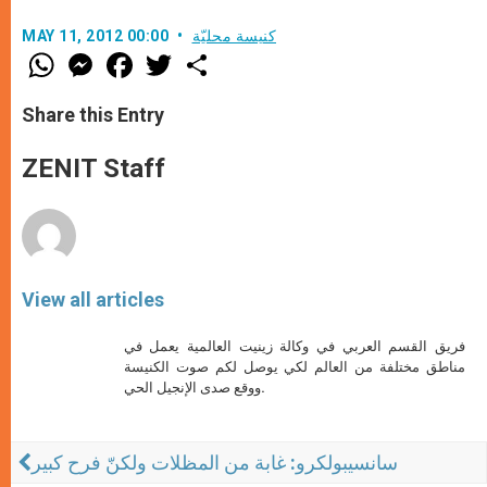
كنيسة محليّة
MAY 11, 2012 00:00
W
M
F
T
S
h
e
a
w
h
a
s
c
i
a
t
s
e
t
r
Share this Entry
s
e
b
t
e
A
n
o
e
p
g
o
r
ZENIT Staff
p
e
k
r
View all articles
فريق القسم العربي في وكالة زينيت العالمية يعمل في
مناطق مختلفة من العالم لكي يوصل لكم صوت الكنيسة
ووقع صدى الإنجيل الحي.
سانسيبولكرو: غابة من المظلات ولكنّ فرح كبير