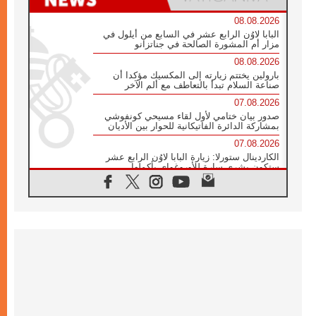
08.08.2026
البابا لاوُن الرابع عشر في السابع من أيلول في
مزار أم المشورة الصالحة في جناتزانو
08.08.2026
بارولين يختتم زيارته إلى المكسيك مؤكدا أن
صناعة السلام تبدأ بالتعاطف مع ألم الآخر
07.08.2026
صدور بيان ختامي لأول لقاء مسيحي كونفوشي
بمشاركة الدائرة الفاتيكانية للحوار بين الأديان
07.08.2026
الكاردينال ستورلا: زيارة البابا لاوُن الرابع عشر
ستكون بشرى سارة للأوروغواي بأكملها
07.08.2026
الفاتيكان يعلن برنامج الزيارة الرسولية للبابا لاوُن
الرابع عشر إلى فرنسا
07.08.2026
في الذكرى الـ ٨١ لحادثة هيروشيما الكنيسة في
اليابان تنظم ١٠ أيام للصلاة على نية السلام
07.08.2026
الكنيسة في الأوروغواي: زيارة البابا ستعزز
الإيمان والرجاء
06.08.2026