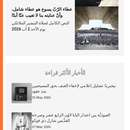
عطاء الرّبّ يسوع هو عطاء شامل،
وأنّ عنايته بنا لا تغيب عنّا أبدًا
النص الكامل لصلاة التبشير الملائكي
يوم الأحد 2 آب 2026
الأخبار الأكثر قراءة
نيجيريا: تضليل إعلامي لإخفاء العنف بحق المسيحيين
منذ عقود
15 May 2026
العبوديَّة بين اعتذار البابا لاوُن الرابع عشر وصرخة
القدِّيس شارل دي فوكو
27 May 2026