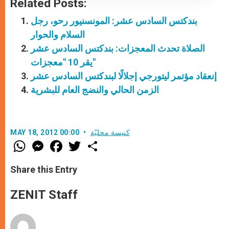
Related Posts:
بندكتس السادس عشر: المونسنيور رحو، رجل
السلام والحوار
الصلاة تحدث المعجزات: بندكتس السادس عشر
يقر 10 "معجزات"
إنعقاد مؤتمر ليتورجي إجلالًا لبندكتس السادس عشر
الزمن الحالي والنضج العام للبشرية
كنيسة محليّة
MAY 18, 2012 00:00
W
M
F
T
S
h
e
a
w
h
a
s
c
i
a
t
s
e
t
r
Share this Entry
s
e
b
t
e
A
n
o
e
p
g
o
r
ZENIT Staff
p
e
k
r