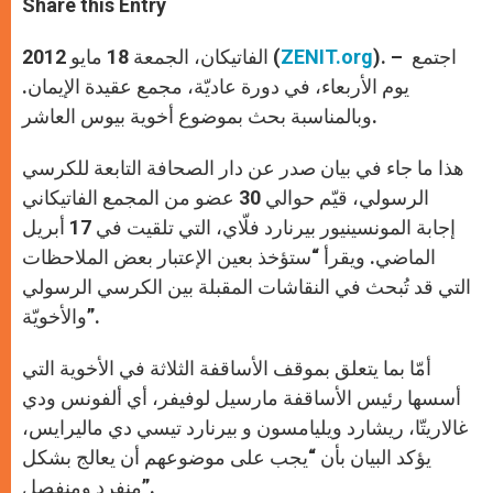
Share this Entry
s
e
b
t
e
A
n
o
e
p
g
o
r
). – اجتمع
ZENIT.org
الفاتيكان، الجمعة 18 مايو 2012 (
p
e
k
r
يوم الأربعاء، في دورة عاديّة، مجمع عقيدة الإيمان.
وبالمناسبة بحث بموضوع أخوية بيوس العاشر.
هذا ما جاء في بيان صدر عن دار الصحافة التابعة للكرسي
الرسولي، قيّم حوالي 30 عضو من المجمع الفاتيكاني
إجابة المونسينيور بيرنارد فلّاي، التي تلقيت في 17 أبريل
الماضي. ويقرأ “ستؤخذ بعين الإعتبار بعض الملاحظات
التي قد تُبحث في النقاشات المقبلة بين الكرسي الرسولي
والأخويّة”.
أمّا بما يتعلق بموقف الأساقفة الثلاثة في الأخوية التي
أسسها رئيس الأساقفة مارسيل لوفيفر، أي ألفونس ودي
غالاريتّا، ريشارد ويليامسون و بيرنارد تيسي دي ماليرايس،
يؤكد البيان بأن “يجب على موضوعهم أن يعالج بشكل
منفرد ومنفصل”.