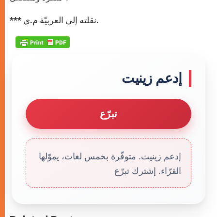
*** نقلته إلى العربيّة م.ي.
إدعم زينيت
تبرّع
إدعم زينيت. متوفّرة بخمس لغات، يموّلها
القرّاء. إشترك تبرّع