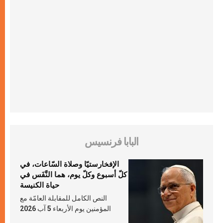
البابا فرنسيس
الإفخارستيّا وصلاة السّاعات، في
كلّ أسبوع وكلّ يوم، هما النَّفَس في
حياة الكنيسة
النص الكامل للمقابلة العامّة مع
المؤمنين يوم الأربعاء 5 آب 2026