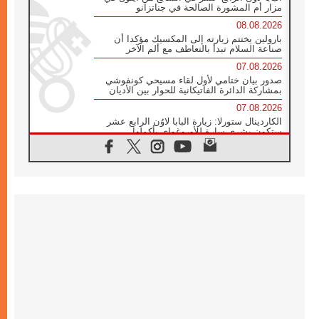
مزار أم المشورة الصالحة في جناتزانو
08.08.2026
بارولين يختتم زيارته إلى المكسيك مؤكدا أن
صناعة السلام تبدأ بالتعاطف مع ألم الآخر
07.08.2026
صدور بيان ختامي لأول لقاء مسيحي كونفوشي
بمشاركة الدائرة الفاتيكانية للحوار بين الأديان
07.08.2026
الكاردينال ستورلا: زيارة البابا لاوُن الرابع عشر
ستكون بشرى سارة للأوروغواي بأكملها
07.08.2026
الفاتيكان يعلن برنامج الزيارة الرسولية للبابا لاوُن
الرابع عشر إلى فرنسا
07.08.2026
في الذكرى الـ ٨١ لحادثة هيروشيما الكنيسة في
اليابان تنظم ١٠ أيام للصلاة على نية السلام
07.08.2026
الكنيسة في الأوروغواي: زيارة البابا ستعزز
الإيمان والرجاء
06.08.2026
الاجتماع الشهري للمطارنة الموارنة
06.08.2026
الكاردينال روسي: زيارة البابا لاوُن إلى الأرجنتين