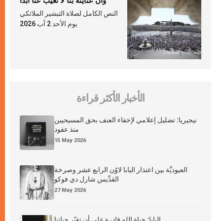
وأنّ عنايته بنا لا تغيب عنّا أبدًا
النص الكامل لصلاة التبشير الملائكي
يوم الأحد 2 آب 2026
الأخبار الأكثر قراءة
نيجيريا: تضليل إعلامي لإخفاء العنف بحق المسيحيين
منذ عقود
15 May 2026
العبوديَّة بين اعتذار البابا لاوُن الرابع عشر وصرخة
القدِّيس شارل دي فوكو
27 May 2026
البابا: حياة الله قادرة على أن تغيّر حياتنا