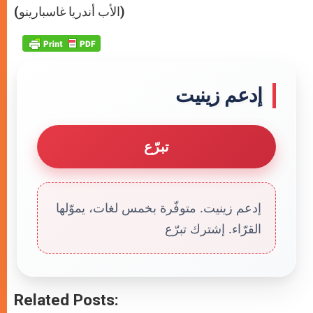
p
g
o
r
(الأب أندريا غاسبارينو)
p
e
k
r
إدعم زينيت
تبرّع
إدعم زينيت. متوفّرة بخمس لغات، يموّلها
القرّاء. إشترك تبرّع
Related Posts: