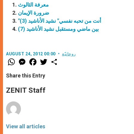
معرفة الثالوث
ضرورة الإيمان
"أنت من تحبه نفسي" نشيد الأناشيد (3)
بين ماضي ومستقبل نشيد الأناشيد (7)
روحانيّة
AUGUST 24, 2012 00:00
W
M
F
T
S
h
e
a
w
h
a
s
c
i
a
t
s
e
t
r
Share this Entry
s
e
b
t
e
A
n
o
e
p
g
o
r
ZENIT Staff
p
e
k
r
View all articles