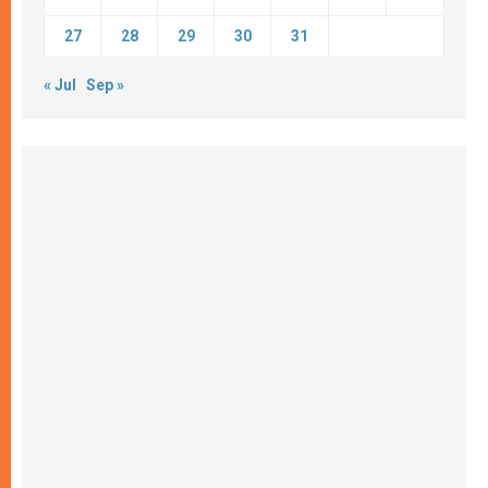
27
28
29
30
31
« Jul
Sep »