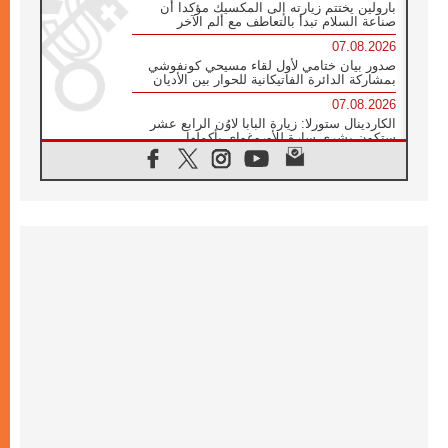
بارولين يختتم زيارته إلى المكسيك مؤكدا أن
صناعة السلام تبدأ بالتعاطف مع ألم الآخر
07.08.2026
صدور بيان ختامي لأول لقاء مسيحي كونفوشي
بمشاركة الدائرة الفاتيكانية للحوار بين الأديان
07.08.2026
الكاردينال ستورلا: زيارة البابا لاوُن الرابع عشر
ستكون بشرى سارة للأوروغواي بأكملها
07.08.2026
الفاتيكان يعلن برنامج الزيارة الرسولية للبابا لاوُن
الرابع عشر إلى فرنسا
07.08.2026
في الذكرى الـ ٨١ لحادثة هيروشيما الكنيسة في
اليابان تنظم ١٠ أيام للصلاة على نية السلام
07.08.2026
الكنيسة في الأوروغواي: زيارة البابا ستعزز
الإيمان والرجاء
06.08.2026
الاجتماع الشهري للمطارنة الموارنة
06.08.2026
الكاردينال روسي: زيارة البابا لاوُن إلى الأرجنتين
هي تكريم للبابا فرنسيس
06.08.2026