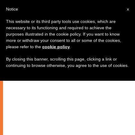
AR
Notice
x
This website or its third party tools use cookies, which are
necessary to its functioning and required to achieve the
purposes illustrated in the cookie policy. If you want to know
الخلق والخلاص
more or withdraw your consent to all or some of the cookies,
please refer to the
cookie policy
.
By closing this banner, scrolling this page, clicking a link or
“إن الذي خلقك من دون إرادتك، لا
continuing to browse otherwise, you agree to the use of cookies.
يستطيع أن يخلصك من دون إرادتك”