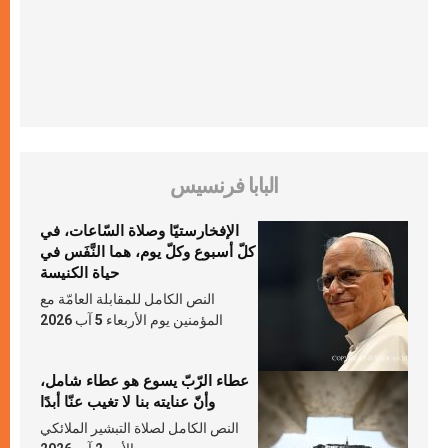
البابا فرنسيس
الإفخارستيّا وصلاة السّاعات، في
كلّ أسبوع وكلّ يوم، هما النَّفَس في
حياة الكنيسة
النص الكامل للمقابلة العامّة مع
المؤمنين يوم الأربعاء 5 آب 2026
عطاء الرّبّ يسوع هو عطاء شامل،
وأنّ عنايته بنا لا تغيب عنّا أبدًا
النص الكامل لصلاة التبشير الملائكي