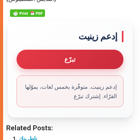
p
e
k
r
إدعم زينيت
تبرّع
إدعم زينيت. متوفّرة بخمس لغات، يموّلها
القرّاء. إشترك تبرّع
Related Posts:
ناطرينك