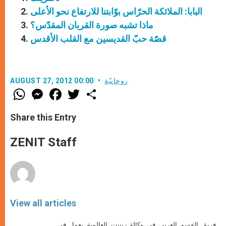
البابا: الملائكة الحرّاس بوّابتنا للارتفاع نحو الأعلى
ماذا تشبه صورة القربان المقدّس؟
قصّة حبّ القديسين مع القلب الأقدس
روحانيّة
AUGUST 27, 2012 00:00
W
M
F
T
S
h
e
a
w
h
a
s
c
i
a
t
s
e
t
r
Share this Entry
s
e
b
t
e
A
n
o
e
p
g
o
r
ZENIT Staff
p
e
k
r
View all articles
فريق القسم العربي في وكالة زينيت العالمية يعمل في