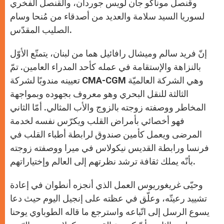
وقنصل موناكو جان لويس جوردان، والقنصل الفخري
لسوريا السيد سلامة والعديد من أصدقاء من مُنحا وسام
الصليب المقدّس.
إنّ فريد سالم وميشال رافائيل هما من لبنان، يتمتّع الأوّل
بالنزاهة والإستقامة في عمله كأحد المدراء العامين. تمّ
تعيينه مندوبًا لشركة CMA-CGM وهي الشركة العالميّة
الثالثة للنقل البحري وهو معروف بجهوده وبمواجهة
المخاطر ووصفته زوجته بالزوج والأب المثالي. أمّا الثاني
فهو أخصائي بأمراض القلب ويكرّس نفسه لخدمة
المرضى ويعمل كأمين صندوق لرابطة أطباء القلب في
فرنسا ورابطة القديس نيكولاس في ميرا ووصفته زوجته
بأنّه يملك ثقافة ترشد نظرتهم إلى العالم وإختياراتهم.
وحيّى غريغوريوس العمل الذي أنجزه أنطوان في إعادة
تشييد رعيتّه، وعلّق في عظته على إنجيل اليوم حيث دعا
يسوع الرسل إلى اتّباعه واسترجع ما قاله الطوباوي يوحنا