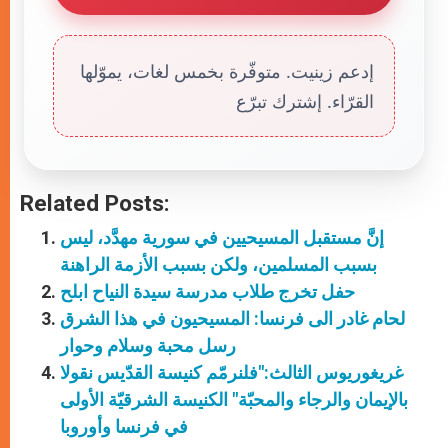
إدعم زينيت. متوفّرة بخمس لغات، يموّلها
القرّاء. إشترك تبرّع
Related Posts:
إنَّ مستقبل المسيحيين في سورية مهدَّد، ليس
بسبب المسلمين، ولكن بسبب الأزمة الراهنة
حفل تخرج طلاب مدرسة سيدة النياح ابلح
لحام غادر الى فرنسا: المسيحيون في هذا الشرق
رسل محبة وسلام وحوار
غريغوريوس الثالث:"فلنرمّم كنيسة القدّيس نقولا
بالإيمان والرجاء والمحبّة" الكنيسة الشرقيّة الأولى
في فرنسا وأوروبا