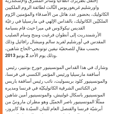
إحتفل بطريرك أنطاكيا وسائر المشرق والإسكندريّة
p
e
k
r
واورشليم غريغوريوس الثّالث لطائفة الروم الملكيين
الكاثوليك، بحضور عدد هائل من الأصدقاء والمؤمنين الرّوم
الملكيّين الكاثوليك، بالقداس الإلهي في مارسيليا في رعيّة
القديس نيكولاوس في ميرا حيث قام بسيامة
الأرشمندريت إلى أنطوان فرغيت ومنح وسام الصليب
المقدس في أورشليم لفريد سالم وميشال رافائيل وذلك
بحسب مقالٍ للصحفيّة نيفين توتونجي-الحاج شاهين،
وذلك يوم الأحد 2 يونيو 2013.
وشارك في هذا القداس المونسينيور جورج بونتيير، رئيس
أساقفة مارسيليا ورئيس المؤتمر الكنسي في فرنسا،
والمونسينيور كلود بريسوليت، نائب رئيس أساقفة باريس
عن الكنائس الشرقية الكاثوليكيّة في فرنسا ومديره
المونسينيور باسكال غولنيش، والمونسينيور أمين شاهين
ممثّلًا المونسينيور ناصر الجميّل وهو مطران مارونيّ من
أبرشيّة فرنسا والقنصل العام للبنان السيّدة هلا كايروز،