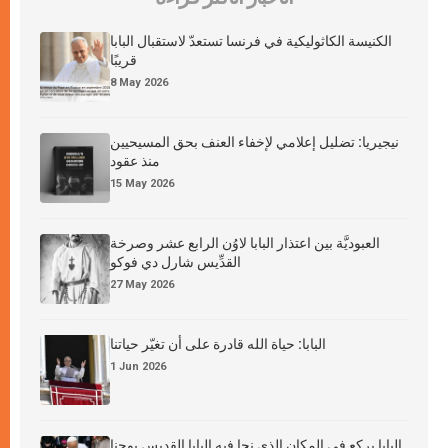
الكنيسة الكاثوليكية في فرنسا تستعدّ لاستقبال البابا
قريبًا
8 May 2026
نيجيريا: تضليل إعلامي لإخفاء العنف بحق المسيحيين
منذ عقود
15 May 2026
العبوديَّة بين اعتذار البابا لاوُن الرابع عشر وصرخة
القدِّيس شارل دي فوكو
27 May 2026
البابا: حياة الله قادرة على أن تغيّر حياتنا
1 Jun 2026
البابا يركع في المكان الذي نجا فيه البابا القديس يوحنا