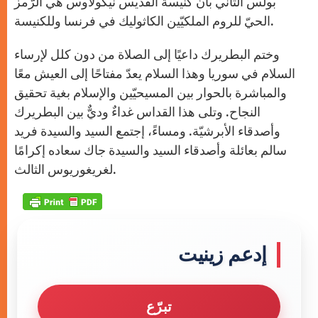
بولس الثاني بأنّ كنيسة القديس نيكولاوس هي الرّمز
الحيّ للروم الملكيّين الكاثوليك في فرنسا وللكنيسة.
وختم البطريرك داعيًا إلى الصلاة من دون كلل لإرساء
السلام في سوريا وهذا السلام يعدّ مفتاحًا إلى العيش معًا
والمباشرة بالحوار بين المسيحيّين والإسلام بغية تحقيق
النجاح. وتلى هذا القداس غداءٌ وديٌّ بين البطريرك
وأصدقاء الأبرشيّة. ومساءً، إجتمع السيد والسيدة فريد
سالم بعائلة وأصدقاء السيد والسيدة جاك سعاده إكرامًا
لغريغوريوس الثالث.
إدعم زينيت
تبرّع