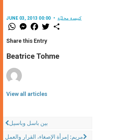
كنيسة محليّة
JUNE 03, 2013 00:00
W
M
F
T
S
h
e
a
w
h
a
s
c
i
a
t
s
e
t
r
Share this Entry
s
e
b
t
e
A
n
o
e
p
g
o
r
Beatrice Tohme
p
e
k
r
View all articles
بين باسل وباسيل
مريم: إمرأة الإصغاء، القرار والعمل