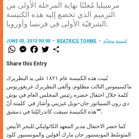
مرسيليا مُعلنًا نهاية المرحلة الأولى من
الترميم الذي تخضع إليه هذه الكنيسة
الشرقيّة الأولى في فرنسا وأوروبا.
كنيسة محليّة
BEATRICE TOHME
JUNE 03, 2013 00:00
W
M
F
T
S
h
e
a
w
h
a
s
c
i
a
t
s
e
t
r
Share this Entry
s
e
b
t
e
A
n
o
e
p
g
o
r
بُنيت هذه الكنيسة عام ١٨٢١ على يد البطريرك
p
e
k
r
ماكسيموس الثالث مظلوم. وألقى البطريرك غريغوريوس
كلمة خلال احتفال حضره رئيس المجلس العام في بوش
دي رون السيناتور جان-نويل غيريني وأشارَ في كلمته أنّ
“هذه الكنيسة سبقت كاثدرائيّتنا في دمشق”.
كما حضر الاحتفال مدير المعهد الكاثوليكي للبحر الأبيض
المتوسّط المونسنيور جان مارك أفولين والمونسنيور كلود