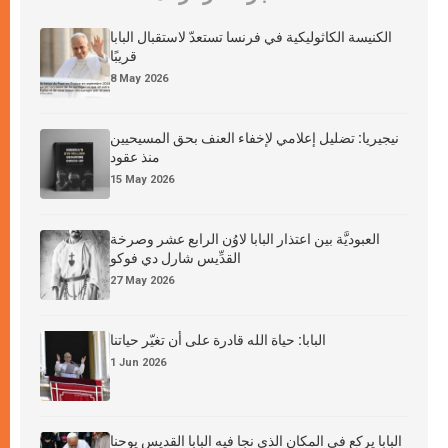
الكنيسة الكاثوليكية في فرنسا تستعدّ لاستقبال البابا
قريبًا
8 May 2026
نيجيريا: تضليل إعلامي لإخفاء العنف بحق المسيحيين
منذ عقود
15 May 2026
العبوديَّة بين اعتذار البابا لاوُن الرابع عشر وصرخة
القدِّيس شارل دي فوكو
27 May 2026
البابا: حياة الله قادرة على أن تغيّر حياتنا
1 Jun 2026
البابا يركع في المكان الذي نجا فيه البابا القديس يوحنا