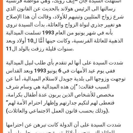
استهلت السيدة جان –إيف رويك، وهي مواطنة فرنسية
p
e
k
r
رسالتها الى الرئيس هولاند بالحديث عن القانون الذي
شرع زواج المثليين وتبنيهم للأولاد، وقالت أن هذا الإصلاح
هو تغيير جذري لنواة الزواج والعائلة. بدأت السيدة تروي
بأنه في شهر يونيو من العام 1993 تسلمت الميدالية
الذهبية للعائلة الفرنسية، وكانت حينها أمًّا ل10 أولاد وبعد
سنوات قليلة رزقت بالولد ال11.
شددت السيدة على أنها لم تتقدم بأي طلب لنيل الميدالية
ففي يوم عيد الأمهات في 6 يونيو 1993 وبعد القداس
توجهت وزوجها الى بلدية جويدل لاستلام الميدالية، أما عن
السبب فقالت: “إن هذه الميدالية هي وسام شرف
مخصص للأشخاص الذين يربون عدة أطفال بكرامة،
فتعطى لهم لتكيم جدارتهم وإظهار احترام الأمة لهم”
(وذلك بحسب قانون العمل الاجتماعي والعائلات).
شددت السيدة على أن الدولة كانت تبرهن عن احترامها
للعائلة التي تنجب أولادًا، ثمرة حب بين رجل وامرأة،