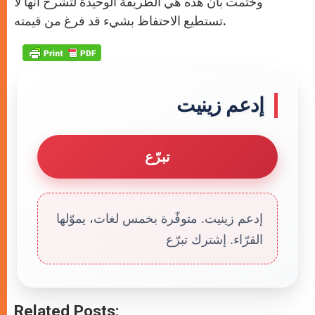
وختمت بأن هذه هي الطريقة الوحيدة لتشرح أنها لا
تستطيع الاحتفاظ بشيء قد فرغ من قيمته.
إدعم زينيت
تبرّع
إدعم زينيت. متوفّرة بخمس لغات، يموّلها
القرّاء. إشترك تبرّع
Related Posts: