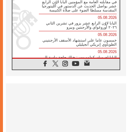
في مقابلته العامة مع المؤمنين البابا لاوُن الرابع
عشر يواصل الحديث عن الدستور في الليتورجيا
المقدسة مسلطا الضوء على صلاة الكنيسة
05.08.2026
البابا لاوُن الرابع عشر يزور في تشرين الثاني
٢٠٢٦ أوروغواي والأرجنتين وبيرو
05.08.2026
خمسون عاما على استشهاد الأسقف الأرجنتيني
الطوباوي إنريكي أنجيليلي
05.08.2026
البابا لفرسان كولومبوس: هناك حاجة ماسة إلى
أنبياء تناغم يسعون إلى بناء الجسور
04.08.2026
وفاة الكاردينال جوليو دوارتي لانغا
04.08.2026
عميد دائرة الحوار بين الأديان يفتتح في سيول
أول لقاء مسيحي كونفوشي
04.08.2026
إطلاق النشيد الرسمي لليوم العالمي للشباب في
سيول
04.08.2026
رسالة البابا لاوُن الرابع عشر إلى المشاركين في
المؤتمر العالمي لمنظمة سيغنيس