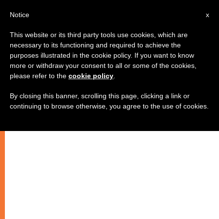
AR
Notice
x
This website or its third party tools use cookies, which are
necessary to its functioning and required to achieve the
purposes illustrated in the cookie policy. If you want to know
أم تعيد الى هولاند الميدالية الذهبية
more or withdraw your consent to all or some of the cookies,
please refer to the
cookie policy
.
للأسرة
By closing this banner, scrolling this page, clicking a link or
continuing to browse otherwise, you agree to the use of cookies.
رسالة توضح فيها الأسباب