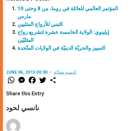
المؤتمر العالمي للعائلة في روما، من 8 وحتى 10
مارس
التبني للأزواج المثليين
إيلينوي: الولاية الخامسة عشرة لتشريع زواج
المثليّين
التمييز والحريّة الدينيّة في الولايات المتّحدة
كنيسة محليّة
JUNE 06, 2013 00:00
W
M
F
T
S
h
e
a
w
h
a
s
c
i
a
t
s
e
t
r
Share this Entry
s
e
b
t
e
A
n
o
e
p
g
o
r
نانسي لحود
p
e
k
r