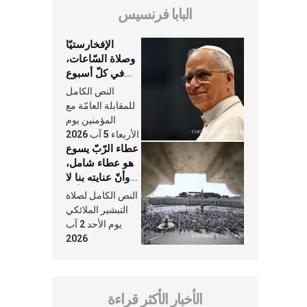
البابا فرنسيس
الإفخارستيّا
وصلاة السّاعات،
في كلّ أسبوع
وكلّ يوم، هما
النص الكامل
النَّفَس في حياة
للمقابلة العامّة مع
الكنيسة
المؤمنين يوم
الأربعاء 5 آب 2026
عطاء الرّبّ يسوع
هو عطاء شامل،
وأنّ عنايته بنا لا
تغيب عنّا أبدًا
النص الكامل لصلاة
التبشير الملائكي
يوم الأحد 2 آب
2026
الأخبار الأكثر قراءة