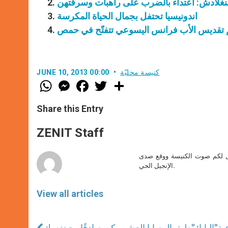
نغلادش: اعتداء بالضرب على راهبات وسرقتهن
اندونيسيا تحتفل بجمال الحياة المكرسة
كنيسة محليّة
JUNE 10, 2013 00:00
W
M
F
T
S
h
e
a
w
h
a
s
c
i
a
t
s
e
t
r
Share this Entry
s
e
b
t
e
A
n
o
e
p
g
o
r
ZENIT Staff
p
e
k
r
صل لكم صوت الكنيسة ووقع صدى
الإنجيل الحي.
View all articles
ية
البابا: "طبق الوصايا العشر وكن صادقًا مع نفسك"