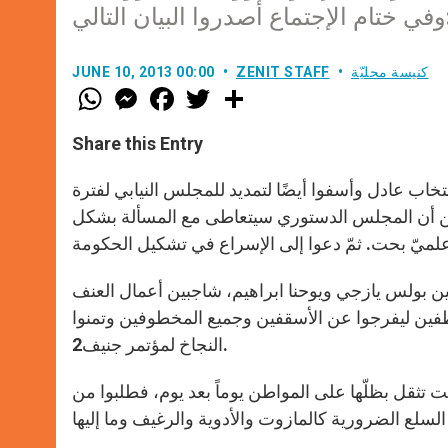
لبيان التالي:
كنيسة محليّة
ZENIT STAFF
JUNE 10, 2013 00:00
W
M
F
T
S
h
e
a
w
h
a
s
c
i
a
t
s
e
t
r
Share this Entry
s
e
b
t
e
A
n
o
e
p
g
o
r
نتخاب عادل وأسفوا أيضًا لتمديد للمجلس النيابي لفترة
p
e
k
ن أن المجلس الدستوري سيتعاطى مع المسألة بشكل
r
 بولس يازجي ويوحنا ابراهيم، شاجبين أعمال العنف
طفين ليفرجوا عن الأسقفين وجميع المخطوفين وتمنوا
النجاخ لمؤتمر جنيف2.
ت تثقل بظلّها على المواطن يوماً بعد يوم، فطلبوا من