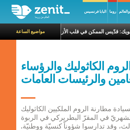
العالم
روما
البابا فرنسيس
لبطريرك الحويك: قدّيس الممكن في قلب الأزمات
تجل
مواضيع الساعة
لروم الكاثوليك والرؤساء
امين والرئيسات العامات
 2013، عقد أصحاب السيادة مطارنة الروم الملكيين الكاثوليك
شهريّ في المقرّ البطريركي في الربوة
 وقد تدارسوا شؤوناً كنسيّة ووطنيّة.