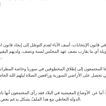
وفي ختام الإجتماع أصدروا ا
ي قانون الإنتخابات، أسف الآباء لعدم التوصّل إلى إيجاد قانون ا
لة أي ما يقارب نصف عهد المجلس لسنة ونصف، ولديهم اليقي
علميّ بحت. ثمّ دعوا إلى الإسراع في تشكيل الحكومة.
 المجتمعون إلى إطلاق المخطوفين في سوريا وخاصة المطرانين
ي تحصل على الأراضي السورية ورافعين الصلاة ليلهم الله الخا
ً:
أما عن الأوضاع المعيشية في البلاد فقد رأى المجتمعون أنها بات
الدولة التعاطي مع هذا الملفّ بشكل يدعم بعض السلع الضرورية كالمازوت والأدوية والرغيف وما إليها.