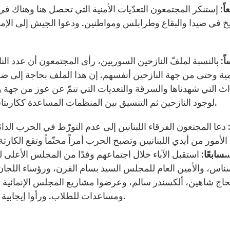
اً:
إستنكر المجتمعون التعدّيات الأمنية التي تحصل هنا وهناك في 
 في صيدا والبقاع وطرابلس ومواطنين. ودعوا الجيش إلى الإمسا
ً:
بالنسبة لملفّ النازحين السوريين، رأى المجتمعون أن عدد الن
ة وحتى من جهة النازحين أنفسهم. إن هذا الملف بحاجة إلى ضواب
اث التي شهدناها والسرقة والتعديات التي تنمّ عن عوز من جهة 
لوجود النازحين ثم التنسيق بين المنظمات المساعدة ككاريتاس وسواها ودعوة الناس إلى التضامن مع هذه القضية.
دعا المجتعون الفرقاء اللبنانين إلى عدم التورّط في الحرب الدائ
الأمور من أيدي اللبنانيين وتصبح الحرب أمراً محتّماً وتقع الكارثة.
س
سابعًا:
استقبل الآباء خلال اجتماعهم وفدًا من المجلس الأعلى 
ناس، والأمين العام للمجلس السيد بسام الفرن، ورؤساء اللجان
حاج شاهين، ألكسندر سالم، وعرضوا مشاريع المجلس الإنمائية 
ومساعدات للطلاب. ورأوا إيجابية كبيرة في التفاعل الديني والمدني في كافة القطاعات.