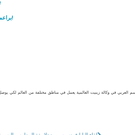
ب
براعم تقديس الأب فرانس اليسوعي تتفتّح في حمص!
م العربي في وكالة زينيت العالمية يعمل في مناطق مختلفة من العالم لكي يو
لقاء البابا فرنسيس مع تلامذة المدارس اليسوع