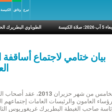
تبرع
وثائق
الكنيسة و
الأربعاء 5 آب 2026: صلاة الكنيسة
الطوباوي ا
بيان ختامي لاجتماع أساقفة ا
الع
في الخامس من شهر حزيران
رؤساء العامون والرئيسات العامات إجتماعهم ال
ئاسة صاحب الغبطة البطريرك غريغوريوس الثالث،