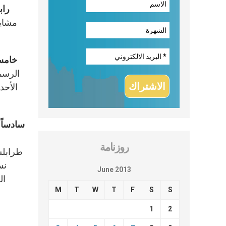
رابع
مشايخ
خامسا
الرسمي
الأحد
سادساً:
روزنامة
طرابل
نس
June 2013
ال
M
T
W
T
F
S
S
1
2