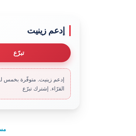
إدعم زينيت
تبرّع
إدعم زينيت. متوفّرة بخمس لغا
القرّاء. إشترك تبرّع
مسل