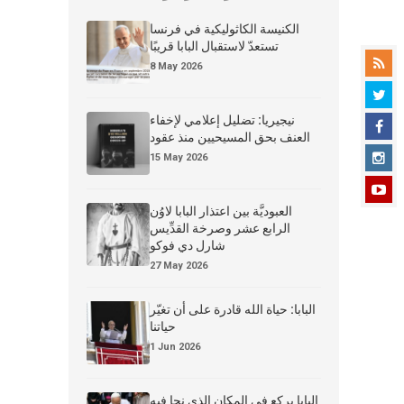
الكنيسة الكاثوليكية في فرنسا
تستعدّ لاستقبال البابا قريبًا
8 May 2026
نيجيريا: تضليل إعلامي لإخفاء
العنف بحق المسيحيين منذ عقود
15 May 2026
العبوديَّة بين اعتذار البابا لاوُن
الرابع عشر وصرخة القدِّيس
شارل دي فوكو
27 May 2026
البابا: حياة الله قادرة على أن تغيّر
حياتنا
1 Jun 2026
البابا يركع في المكان الذي نجا فيه