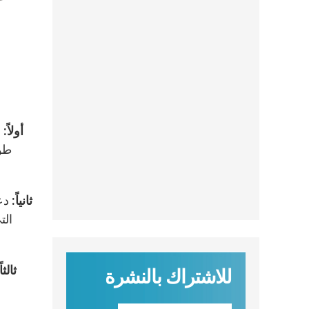
أولاً:
ف
طوي
ثانياً:
دعا
الت
ثالثا
للاشتراك بالنشرة