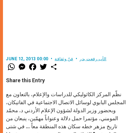
الأب رفعت بدر
فنّ وثقافة
JUNE 12, 2013 00:00
W
M
F
T
S
h
e
a
w
h
a
s
c
i
a
t
s
e
t
r
Share this Entry
s
e
b
t
e
A
n
o
e
p
g
o
r
نظّم المركز الكاثوليكي للدراسات والإعلام، بالتعاون مع
p
e
k
r
المجلس البابوي لوسائل الاتصال الاجتماعية في الفاتيكان،
وبحضور وزير الدولة لشؤون الإعلام الأردني د. محمّد
المومني، مؤتمرا حمل دلالة وعنواناً مهمّين، ينبعان من
تاريخ مزهر خطه سكان هذه المنطقة معاً … في شتى