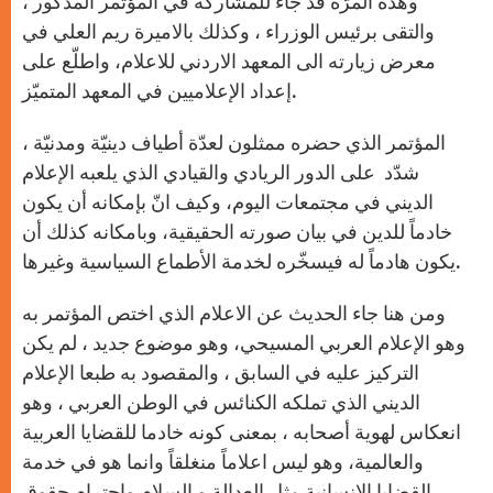
وهذه المرّة قد جاء للمشاركة في المؤتمر المذكور ،
والتقى برئيس الوزراء ، وكذلك بالاميرة ريم العلي في
معرض زيارته الى المعهد الاردني للاعلام، واطلّع على
إعداد الإعلاميين في المعهد المتميّز.
المؤتمر الذي حضره ممثلون لعدّة أطياف دينيّة ومدنيّة ،
شدّد على الدور الريادي والقيادي الذي يلعبه الإعلام
الديني في مجتمعات اليوم، وكيف انّ بإمكانه أن يكون
خادماً للدين في بيان صورته الحقيقية، وبامكانه كذلك أن
يكون هادماً له فيسخّره لخدمة الأطماع السياسية وغيرها.
ومن هنا جاء الحديث عن الاعلام الذي اختص المؤتمر به
وهو الإعلام العربي المسيحي، وهو موضوع جديد ، لم يكن
التركيز عليه في السابق ، والمقصود به طبعا الإعلام
الديني الذي تملكه الكنائس في الوطن العربي ، وهو
انعكاس لهوية أصحابه ، بمعنى كونه خادما للقضايا العربية
والعالمية، وهو ليس اعلاماً منغلقاً وانما هو في خدمة
القضايا الانسانية مثل العدالة و السلام واحترام حقوق