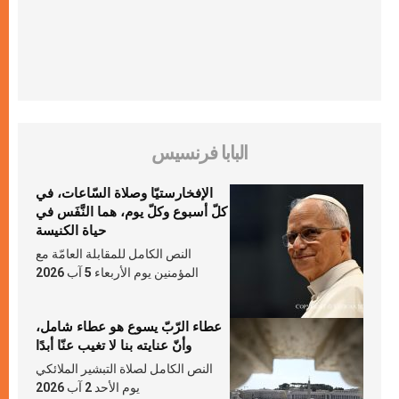
البابا فرنسيس
الإفخارستيّا وصلاة السّاعات، في
كلّ أسبوع وكلّ يوم، هما النَّفَس في
حياة الكنيسة
النص الكامل للمقابلة العامّة مع
المؤمنين يوم الأربعاء 5 آب 2026
عطاء الرّبّ يسوع هو عطاء شامل،
وأنّ عنايته بنا لا تغيب عنّا أبدًا
النص الكامل لصلاة التبشير الملائكي
يوم الأحد 2 آب 2026