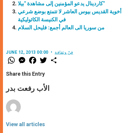
كاردينال يدعو المؤمنين إلى مشاهدة "بيلا"
أخوية القديس بيوس العاشر لا تتمتع بوضع شرعي
في الكنيسة الكاثوليكية
من سوريا الى العالم أجمع: فليحل السلام
فنّ وثقافة
JUNE 12, 2013 00:00
W
M
F
T
S
h
e
a
w
h
a
s
c
i
a
t
s
e
t
r
Share this Entry
s
e
b
t
e
A
n
o
e
p
g
o
r
الأب رفعت بدر
p
e
k
r
View all articles