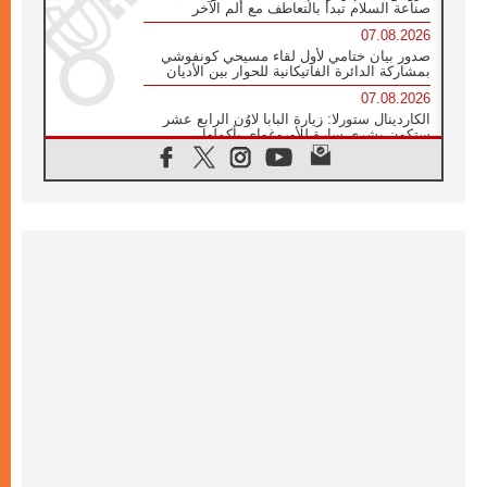
صناعة السلام تبدأ بالتعاطف مع ألم الآخر
07.08.2026
صدور بيان ختامي لأول لقاء مسيحي كونفوشي
بمشاركة الدائرة الفاتيكانية للحوار بين الأديان
07.08.2026
الكاردينال ستورلا: زيارة البابا لاوُن الرابع عشر
ستكون بشرى سارة للأوروغواي بأكملها
07.08.2026
الفاتيكان يعلن برنامج الزيارة الرسولية للبابا لاوُن
الرابع عشر إلى فرنسا
07.08.2026
في الذكرى الـ ٨١ لحادثة هيروشيما الكنيسة في
اليابان تنظم ١٠ أيام للصلاة على نية السلام
07.08.2026
الكنيسة في الأوروغواي: زيارة البابا ستعزز
الإيمان والرجاء
06.08.2026
الاجتماع الشهري للمطارنة الموارنة
06.08.2026
الكاردينال روسي: زيارة البابا لاوُن إلى الأرجنتين
هي تكريم للبابا فرنسيس
06.08.2026
زيارة البابا إلى البيرو ستكون زمن نعمة ومصالحة