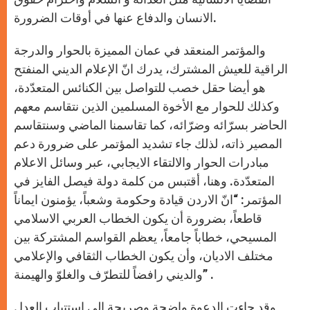
الانسان والدفاع عنها في أوقات الضرورة.
والمؤتمر المنعقد في عمان المميزة بالحوار والدرجة
الراقية للعيش المشترك، يدرك انّ الإعلام الديني المنفتح
هو أيضا حقل خصب للتواصل بين الكنائس المتعدّدة،
وكذلك للحوار مع الأخوة المسلمين الذين نتقاسم معهم
الحاضر بسرّائه وضرّائه، كما تقاسمنا الماضي وسنتقاسم
المصير ذاته، لذلك جاء تشديد المؤتمر على ضرورة دعم
مبادرات الحوار والالتقاء الايجابي، عبر وسائل الاعلام
المتعدّدة. وهنا، أقتبس من كلمة دولة فيصل الفايز في
المؤتمر: “انّ الاردن قيادة وحكومة وشعباً، يؤمنون ايماناً
قاطعاً، بضرورة أن يكون الخطاب العربي الاسلامي
المسيحي، خطاباً جامعاً، يعظم القواسم المشتركة بين
مختلف الاديان، وأن يكون الخطاب الثقافي والإعلامي
والديني رافضاً للتطرّف والغلوّ والهيمنة” .
وقد جاءت الدعوة واضحة وصريحة الى استتباب العدل