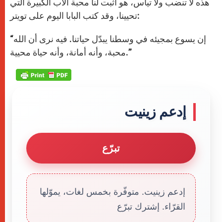
r
هذه لا تنضب ولا تيأس، هو أثبت لنا محبة الآب الكبيرة التي
تحيينا، وقد كتب البابا اليوم على تويتر:
“إن يسوع بمجيئه في وسطنا يبدّل حياتنا. فيه نرى أن الله
محبة، وأنه أمانة، وأنه حياة محيية.”
إدعم زينيت
تبرّع
إدعم زينيت. متوفّرة بخمس لغات، يموّلها
القرّاء. إشترك تبرّع