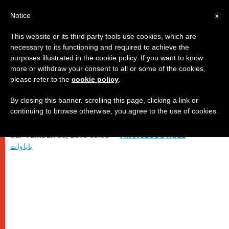
AR
Notice
x
This website or its third party tools use cookies, which are
necessary to its functioning and required to achieve the
purposes illustrated in the cookie policy. If you want to know
يسوع يرينا أن الله محبة
more or withdraw your consent to all or some of the cookies,
please refer to the
cookie policy
.
By closing this banner, scrolling this page, clicking a link or
تغريدة البابا على تويتر
continuing to browse otherwise, you agree to the use of cookies.
SEPTEMBER 03, 2013 00:00
FRANCESCO NULL
باباوات