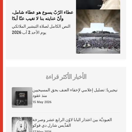
عطاء الرّبّ يسوع هو عطاء شامل،
وأنّ عنايته بنا لا تغيب عنّا أبدًا
النص الكامل لصلاة التبشير الملائكي
يوم الأحد 2 آب 2026
الأخبار الأكثر قراءة
نيجيريا: تضليل إعلامي لإخفاء العنف بحق المسيحيين
منذ عقود
15 May 2026
العبوديَّة بين اعتذار البابا لاوُن الرابع عشر وصرخة
القدِّيس شارل دي فوكو
27 May 2026