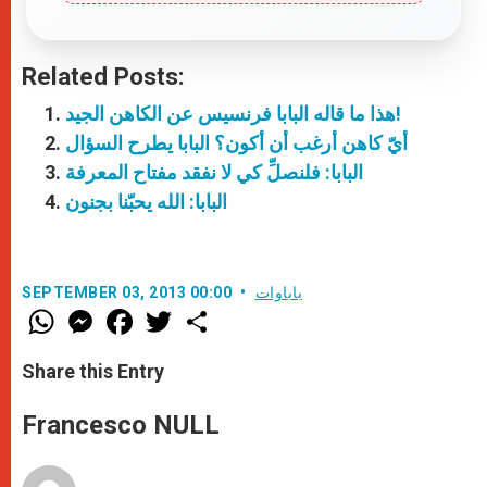
Related Posts:
هذا ما قاله البابا فرنسيس عن الكاهن الجيد!
أيّ كاهن أرغب أن أكون؟ البابا يطرح السؤال
البابا: فلنصلِّ كي لا نفقد مفتاح المعرفة
البابا: الله يحبّنا بجنون
باباوات
SEPTEMBER 03, 2013 00:00
W
M
F
T
S
h
e
a
w
h
a
s
c
i
a
t
s
e
t
r
Share this Entry
s
e
b
t
e
A
n
o
e
p
g
o
r
Francesco NULL
p
e
k
r