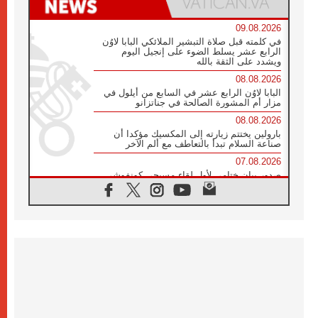
09.08.2026
في كلمته قبل صلاة التبشير الملائكي البابا لاوُن
الرابع عشر يسلط الضوء على إنجيل اليوم
ويشدد على الثقة بالله
08.08.2026
البابا لاوُن الرابع عشر في السابع من أيلول في
مزار أم المشورة الصالحة في جناتزانو
08.08.2026
بارولين يختتم زيارته إلى المكسيك مؤكدا أن
صناعة السلام تبدأ بالتعاطف مع ألم الآخر
07.08.2026
صدور بيان ختامي لأول لقاء مسيحي كونفوشي
بمشاركة الدائرة الفاتيكانية للحوار بين الأديان
07.08.2026
الكاردينال ستورلا: زيارة البابا لاوُن الرابع عشر
ستكون بشرى سارة للأوروغواي بأكملها
07.08.2026
الفاتيكان يعلن برنامج الزيارة الرسولية للبابا لاوُن
الرابع عشر إلى فرنسا
07.08.2026
في الذكرى الـ ٨١ لحادثة هيروشيما الكنيسة في
اليابان تنظم ١٠ أيام للصلاة على نية السلام