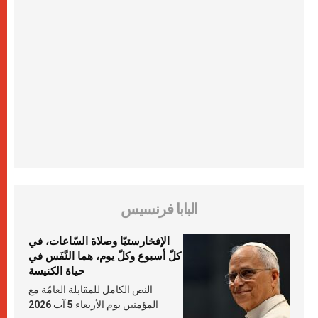
البابا فرنسيس
الإفخارستيّا وصلاة السّاعات، في
كلّ أسبوع وكلّ يوم، هما النَّفَس في
حياة الكنيسة
النص الكامل للمقابلة العامّة مع
المؤمنين يوم الأربعاء 5 آب 2026