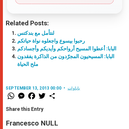
Related Posts:
لنتأمل مع بندكتس
رحبوا بيسوع واجعلوه نواة حياتكم
البابا: أعطوا المسيح أرواحكم وأيديكم وأجسادكم
البابا: المسيحيون المجرّدون من الذاكرة يفقدون
ملح الحياة
باباوات
SEPTEMBER 13, 2013 00:00
W
M
F
T
S
h
e
a
w
h
a
s
c
i
a
t
s
e
t
r
Share this Entry
s
e
b
t
e
A
n
o
e
p
g
o
r
Francesco NULL
p
e
k