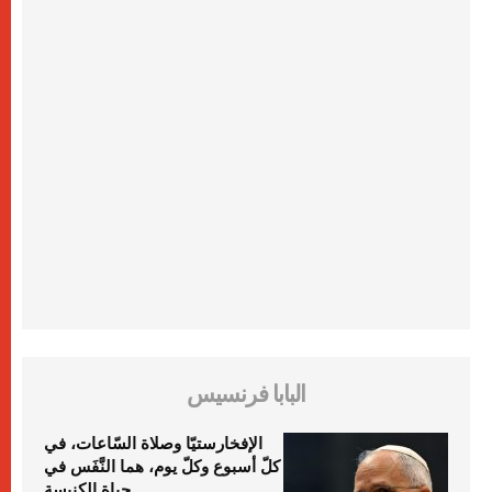
البابا فرنسيس
الإفخارستيّا وصلاة السّاعات، في
كلّ أسبوع وكلّ يوم، هما النَّفَس في
حياة الكنيسة