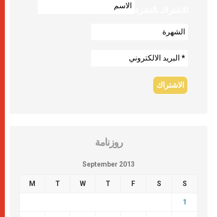
للاشتراك بالنشرة
روزنامة
September 2013
M
T
W
T
F
S
S
1