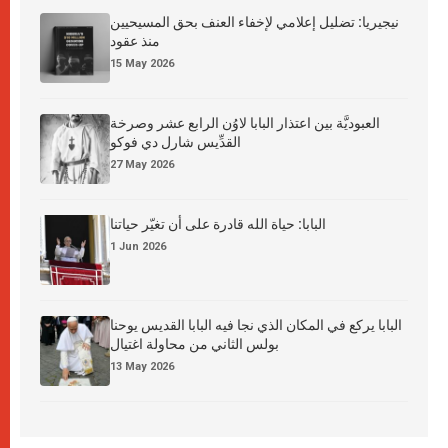
نيجيريا: تضليل إعلامي لإخفاء العنف بحق المسيحيين
منذ عقود
15 May 2026
العبوديَّة بين اعتذار البابا لاوُن الرابع عشر وصرخة
القدِّيس شارل دي فوكو
27 May 2026
البابا: حياة الله قادرة على أن تغيّر حياتنا
1 Jun 2026
البابا يركع في المكان الذي نجا فيه البابا القديس يوحنا
بولس الثاني من محاولة اغتيال
13 May 2026