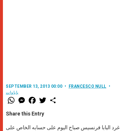
SEPTEMBER 13, 2013 00:00
FRANCESCO NULL
باباوات
W
M
F
T
S
h
e
a
w
h
a
s
c
i
a
t
s
e
t
r
Share this Entry
s
e
b
t
e
A
n
o
e
p
g
o
r
غرد البابا فرنسيس صباح اليوم على حسابه الخاص على
p
e
k