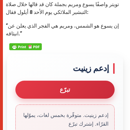
r
تويتر واصفًا يسوع ومريم بجملة كان قد قالها خلال صلاة
التبشير الملائكي يوم الأحد 8 أيلول فقال:
“إن يسوع هو الشمس، ومريم هي الفجر الذي يعلن عن
انبثاقه.”
إدعم زينيت
تبرّع
إدعم زينيت. متوفّرة بخمس لغات، يموّلها
القرّاء. إشترك تبرّع