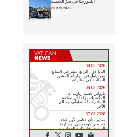
الليتورجيَّا في سرّ الكنيسة
20 May 2026
08.08.2026
البابا لاوُن الرابع عشر في السابع
من أيلول في مزار أم المشورة
الصالحة في جناتزانو
08.08.2026
بارولين يختتم زيارته إلى
المكسيك مؤكدا أن صناعة
السلام تبدأ بالتعاطف مع ألم
الآخر
07.08.2026
صدور بيان ختامي لأول لقاء
مسيحي كونفوشي بمشاركة
الدائرة الفاتيكانية للحوار بين
الأديان