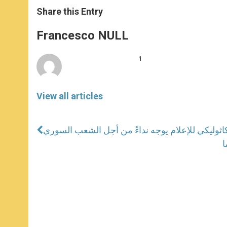
a
s
c
i
a
t
s
e
t
r
Share this Entry
s
e
b
t
e
A
n
o
e
p
g
o
r
Francesco NULL
p
e
k
r
1
View all articles
كاثوليكي للإعلام يوجه نداءً من أجل الشعب السوري
ا