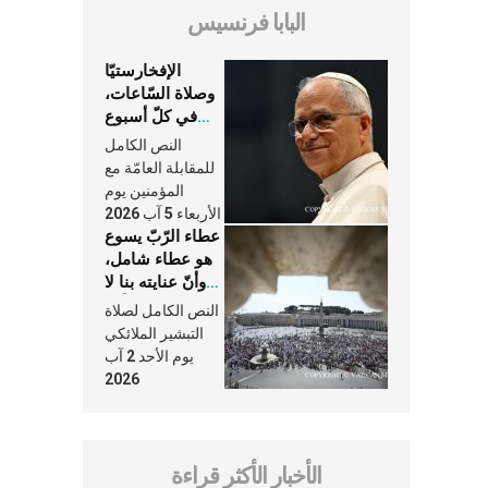
البابا فرنسيس
الإفخارستيّا
وصلاة السّاعات،
في كلّ أسبوع
وكلّ يوم، هما
النص الكامل
النَّفَس في حياة
للمقابلة العامّة مع
الكنيسة
المؤمنين يوم
الأربعاء 5 آب 2026
عطاء الرّبّ يسوع
هو عطاء شامل،
وأنّ عنايته بنا لا
تغيب عنّا أبدًا
النص الكامل لصلاة
التبشير الملائكي
يوم الأحد 2 آب
2026
الأخبار الأكثر قراءة