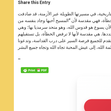
t
s
e
t
r
Share this Entry
s
e
b
t
e
A
n
o
e
p
g
o
r
اريخية، في مسيرتها الطويلة عبر الأزمنة، قد صادفت
p
e
k
طأة، فهي مقدسة لأن “المسيح أحبها وجاد بنفسه من
r
لأن يسوع هو قدوس الله، وهو متحد سرمديا بها؛ وهي
ددها. هي مقدسة لأنها لا ترفض الخطأة، بل تستقبلهم
 تقدم للجميع فرصة السير على درب القداسة، وتدعونا
ة الله، إلى عيش المحبة تجاه الله وتجاه جميع البشر
–