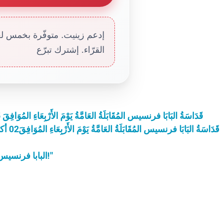
إدعم زينيت. متوفّرة بخمس لغا
القرّاء. إشترك تبرّع
قَدَاسَةُ البَابَا فرنسيس المُقَابَلَةُ العَامَّةُ يَوْمَ الأَرْبِعَاءِ المُوَافِقَ 05 يونيو / جزيران 2013 بساحة القديس بطرس
قَدَاسَةُ البَابَا فرنسيس المُقَابَلَةُ العَامَّةُ يَوْمَ الأَرْبِعَاءِ المُوَافِقَ02 أكتوبر / تشرين أول 2013 بساحة القديس بطرس
البابا فرنسيس: "الكنيسة مدعوّة يوميًا للاقتراب من كل إنسان!"