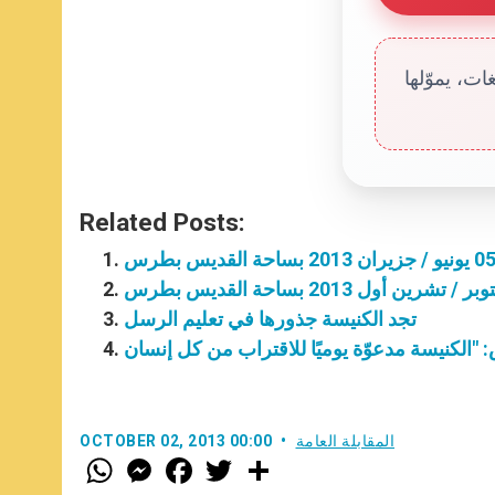
ت، يموّلها
Related Posts:
تجد الكنيسة جذورها في تعليم الرسل
المقابلة العامة
OCTOBER 02, 2013 00:00
W
M
F
T
S
h
e
a
w
h