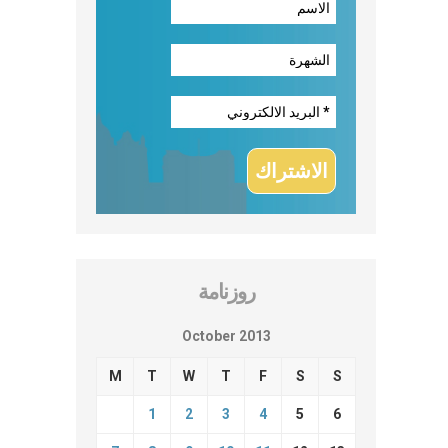
روزنامة
October 2013
M
T
W
T
F
S
S
1
2
3
4
5
6