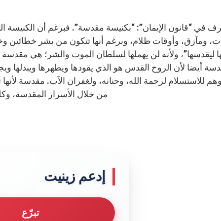
رف في “قانون الإيمان”: “بكنيسة مقدسة”. فبرغم أن الكنيسة الت
، ومآزق، وأوقات ظلام، وبرغم أنها تتكون من بشر خطائين وخ
ا ليقدسها”، ولأنه لن يهملها لسلطان الموت والشر؛ هي مقدسة 
سة أيضا لأن الروح القدس هو الذي يقودها ويطهرها ويبدلها ويج
هم للاستسلام لرحمة الله، وحنانه، ولغفران الآب. مقدسة لأنها
من خلال الأسرار المقدسة، وكلم
إدعم زينيت
تبرّع