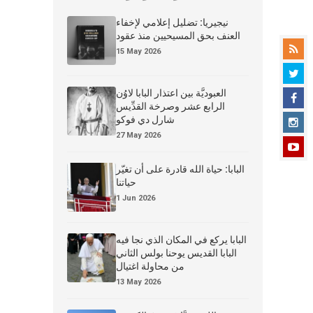
نيجيريا: تضليل إعلامي لإخفاء
العنف بحق المسيحيين منذ عقود
15 May 2026
العبوديَّة بين اعتذار البابا لاوُن
الرابع عشر وصرخة القدِّيس
شارل دي فوكو
27 May 2026
البابا: حياة الله قادرة على أن تغيّر
حياتنا
1 Jun 2026
البابا يركع في المكان الذي نجا فيه
البابا القديس يوحنا بولس الثاني
من محاولة اغتيال
13 May 2026