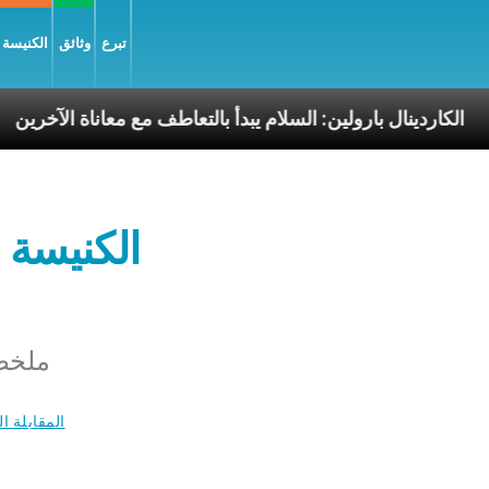
تبرع
وثائق
الكنيسة و
ليّة
الكاردينال بارولين: السلام يبدأ بالتعاطف مع معانا
الكنيسة 
ملخص 
المقابلة ا