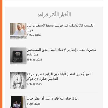
الأخبار الأكثر قراءة
الكنيسة الكاثوليكية في فرنسا تستعدّ لاستقبال البابا
قريبًا
8 May 2026
نيجيريا: تضليل إعلامي لإخفاء العنف بحق المسيحيين
منذ عقود
15 May 2026
العبوديَّة بين اعتذار البابا لاوُن الرابع عشر وصرخة
القدِّيس شارل دي فوكو
27 May 2026
البابا: حياة الله قادرة على أن تغيّر حياتنا
1 Jun 2026