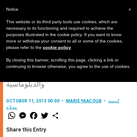
AR
Notice
x
This website or its third party tools use cookies, which are
necessary to its functioning and required to achieve the
purposes illustrated in the cookie policy. If you want to know
فرنسا: الكاردينال فانت تروا حول
more or withdraw your consent to all or some of the cookies,
please refer to the
cookie policy
.
المساعدات العسكرية
By closing this banner, scrolling this page, clicking a link or
continuing to browse otherwise, you agree to the use of cookies.
ضرورة التمييز في المساعدات العسكرية
والدبلوماسية
كنيسة
MARIE YAACOUB
OCTOBER 11, 2013 00:00
محليّة
W
M
F
T
S
h
e
a
w
h
a
s
c
i
a
t
s
e
t
r
Share this Entry
s
e
b
t
e