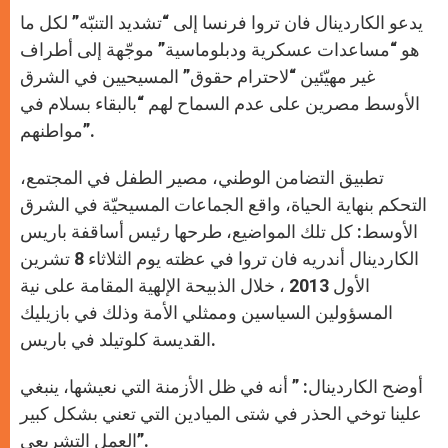
A
n
o
e
p
g
o
r
يدعو الكاردينال فان تروا فرنسا إلى “تشديد التنبّه” لكل ما
p
e
k
r
هو “مساعدات عسكرية ودبلوماسية” موجّهة إلى أطراف
غير مهيّئين “لاحترام حقوق” المسيحيين في الشرق
الأوسط مصرين على عدم السماح لهم “بالبقاء بسلام في
مواطنهم”.
تطبيق التضامن الوطني، مصير الطفل في المجتمع،
التحكم بنهاية الحياة، واقع الجماعات المسيحيّة في الشرق
الأوسط: كل تلك المواضيع، طرحها رئيس أساقفة باريس
الكاردينال أندريه فان تروا في عظته يوم الثلاثاء 8 تشرين
الأول 2013 ، خلال الذبيحة الإلهية المقامة على نية
المسؤولين السياسين وممثلي الأمة وذلك في بازيليك
القديسة كلوتيلد في باريس.
أوضح الكاردينال: ” أنه في ظل الأزمنة التي نعيشها، ينبغي
علينا توخي الحذر في شتى الميادين التي تعني بشكل كبير
العمل التشريعي”.