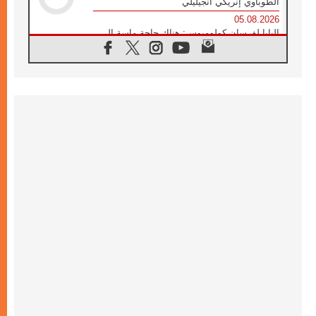
الطوباوي إنريكي أنجيليلي
05.08.2026
البابا لفرسان كولومبوس: هناك حاجة ماسة إلى
أنبياء تناغم يسعون إلى بناء الجسور
04.08.2026
وفاة الكاردينال جوليو دوارتي لانغا
04.08.2026
عميد دائرة الحوار بين الأديان يفتتح في سيول
أول لقاء مسيحي كونفوشي
04.08.2026
إطلاق النشيد الرسمي لليوم العالمي للشباب في
سيول
04.08.2026
رسالة البابا لاوُن الرابع عشر إلى المشاركين في
المؤتمر العالمي لمنظمة سيغنيس
04.08.2026
الكاردينال بارولين: إنَّ الحوار يُستبدل اليوم
بالقوة، ويجب حماية الحقوق المهددة
بالأيديولوجيات
04.08.2026
كنيسة المغرب تقدم المساعدة إلى العائدين من
سبتة وتدعو إلى معالجة جذور الهجرة