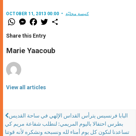
كنيسة محليّة
OCTOBER 11, 2013 00:00
W
M
F
T
S
h
e
a
w
h
a
s
c
i
a
t
s
e
t
r
Share this Entry
s
e
b
t
e
A
n
o
e
p
g
o
r
Marie Yaacoub
p
e
k
r
View all articles
البابا فرنسيس يترأس القداس الإلهي في ساحة القديس
بطرس احتفالا باليوم المريمي: لنطلب شفاعة مريم كي
تساعدنا لنكون كل يوم أمناء لله ونسبحه ونشكره لأنه قوتنا