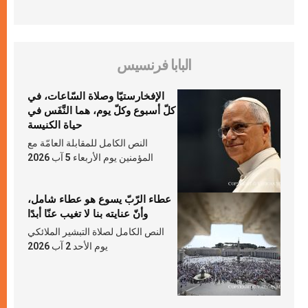
البابا فرنسيس
الإفخارستيّا وصلاة السّاعات، في
كلّ أسبوع وكلّ يوم، هما النَّفَس في
حياة الكنيسة
النص الكامل للمقابلة العامّة مع
المؤمنين يوم الأربعاء 5 آب 2026
عطاء الرّبّ يسوع هو عطاء شامل،
وأنّ عنايته بنا لا تغيب عنّا أبدًا
النص الكامل لصلاة التبشير الملائكي
يوم الأحد 2 آب 2026