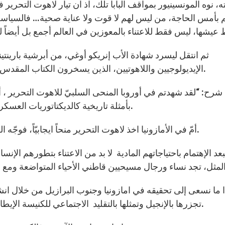
، نوه المونسينيور بمواقف البابا تلك، اذ ان تيار لاهوت التحرير
 بأمس الحاجة، من ليس لهم لا قوت ولا عناية صحية… فالسياسة 
ثم انتقل ليسرد شهادة الأب إنريكو أوغي، من أبرشية بارينتينز ف
الإيديولوجيين واللاهوتيين، الذين يسخرون الكتاب المقدس لمآرب سياسية محض، وبين خبرة الكنيسة في الأصل.
شرح: “لقد شهدتم في أوروبا المنحى السلبيّ للاهوت التحرير ، أمّا
بأمثلة تاريخية كالديكتاتوريات العسكرية وتسرّب الفكر المركسيّ وانتشار الحزب الشيوعي.
أمّ في الأمازونيا اخذ لاهوت التحرير منحاً ايجابيّاً، فوجّه الكنيسة أكثر نحو الفقراء، التضامن ومساعدة المعوزين.
عد الإهتمام باحتياجاتهم المادية لا بد من الاعتناء بتطورهم الإن
 ما نسعى إلى تحقيقه في امازونيا وجنوب البرازيل من خلال ان
تجزرها بالإنجيل وتمثلها بالتقليد الاجتماعي للكنيسة الإيطالية إلى تطوير الإنسان كل الإنسان، قامتاً وعلماً ونعمةً.