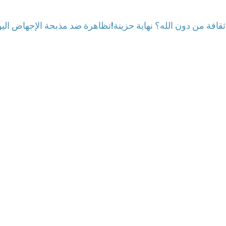
ثقافة من دون الله؟ نهاية حزينة
تظاهرة ضد مذبحة الإجهاض اليومية في تايوان التي تحصد ما يقارب 800 جنين يوميًا!