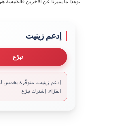
وهذا ما يميزنا عن الآخرين فالكنيسة هي دائماً مقدامة في خدمة كل من هو بحاجة إلى عنايتها.
إدعم زينيت
تبرّع
إدعم زينيت. متوفّرة بخمس لغا
القرّاء. إشترك تبرّع