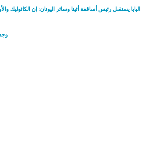
لبابا يستقبل رئيس أساقفة أثينا وسائر اليونان: إن الكاثوليك 
وجدت