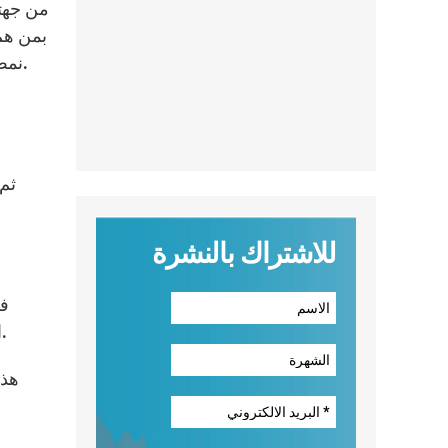
من جهته
بمن هم
نمط عيشها، ليس فقط للاعتناء بالمعوزين في العالم أجمع بل أيضاً للعودة إلى الجذور الإنجيلية فنتخطى بذلك شتّى أزماتنا.
ثم 
للاشتراك بالنشرة
فب
المثل، تجد نساء ورجال مسيحيين قاطني الأحياء المتواضعة ومع ذلك تعلموا وتطوروا على الصعيد الإنساني والشخصيّ.
هذا