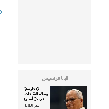
البابا فرنسيس
الإفخارستيّا
وصلاة السّاعات،
في كلّ أسبوع
وكلّ يوم، هما
النص الكامل