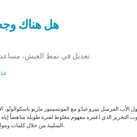
هل هناك وجه 
تعديل في نمط العيش، مساعدة ا
فنّ 
ول الأب المرسل بييرو غيدّو مع المونسينيور ماريو باسكوالوتّ
وت التحرير الذي اعتبره مفهوم مغلوط لفترة طويلة مناهضاً إيا
السلبية من خلال كلمات ومواقف للبابا فرنسيس ساهمت في اعادة تصويب موقفه.