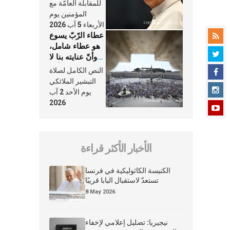
النَّفَس في حياة
للمقابلة العامّة مع
الكنيسة
المؤمنين يوم
الأربعاء 5 آب 2026
عطاء الرّبّ يسوع
هو عطاء شامل،
وأنّ عنايته بنا لا
تغيب عنّا أبدًا
النص الكامل لصلاة
التبشير الملائكي
يوم الأحد 2 آب
2026
الأخبار الأكثر قراءة
الكنيسة الكاثوليكية في فرنسا
تستعدّ لاستقبال البابا قريبًا
8 May 2026
نيجيريا: تضليل إعلامي لإخفاء