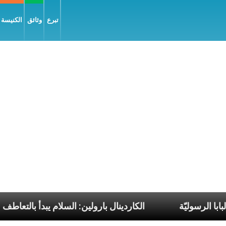
تبرع
وثائق
الكنيسة و
ن رحلات البابا الرسوليّة
الكاردينال بارولين: السلام يب