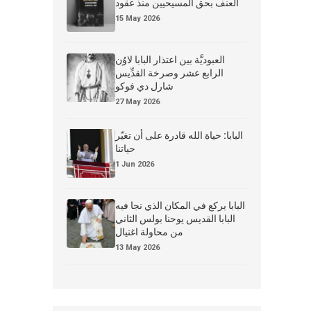
العنف بحق المسيحيين منذ عقود
15 May 2026
العبوديَّة بين اعتذار البابا لاوُن
الرابع عشر وصرخة القدِّيس
شارل دي فوكو
27 May 2026
البابا: حياة الله قادرة على أن تغيّر
حياتنا
1 Jun 2026
البابا يركع في المكان الذي نجا فيه
البابا القديس يوحنا بولس الثاني
من محاولة اغتيال
13 May 2026