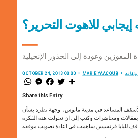
إيجابي للاهوت التحرير؟
لمعوزين وعودة إلى الجذور الإنجيلية
وثقافة
MARIE YAACOUB
OCTOBER 24, 2013 00:00
W
M
F
T
S
h
e
a
w
h
a
s
c
i
a
t
s
e
t
r
Share this Entry
s
e
b
t
e
A
n
o
e
p
g
o
r
و، الأسقف المساعد في مدينة مانوس، وجهة نظره بشأن
p
e
k
ه بمقالات ومحاضرات وكتب إلى ان تحولت هذه الفكرة
r