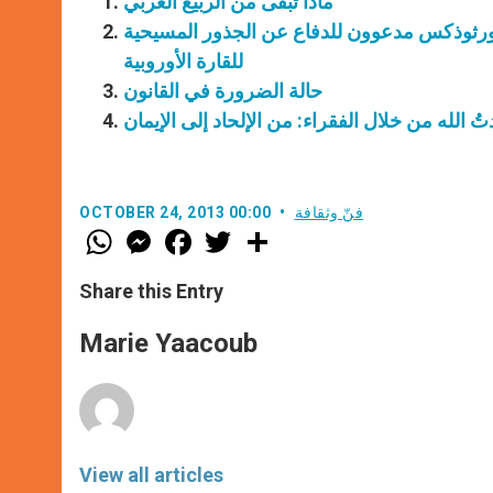
ماذا تبقّى من الربيع العربي
والأورثوذكس مدعوون للدفاع عن الجذور المسيحية
للقارة الأوروبية
حالة الضرورة في القانون
ُ الله من خلال الفقراء: من الإلحاد إلى الإيمان
فنّ وثقافة
OCTOBER 24, 2013 00:00
W
M
F
T
S
h
e
a
w
h
a
s
c
i
a
t
s
e
t
r
Share this Entry
s
e
b
t
e
A
n
o
e
p
g
o
r
Marie Yaacoub
p
e
k
r
View all articles