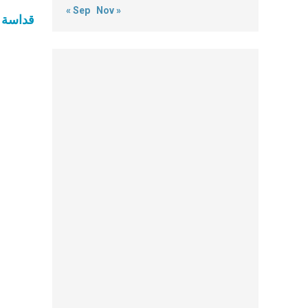
« Sep
Nov »
قداسة ا