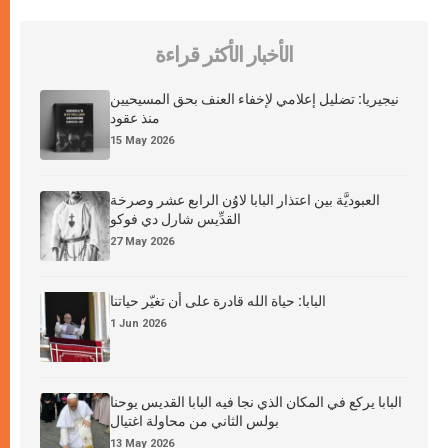
الأخبار الأكثر قراءة
نيجيريا: تضليل إعلامي لإخفاء العنف بحق المسيحيين
منذ عقود
15 May 2026
العبوديَّة بين اعتذار البابا لاوُن الرابع عشر وصرخة
القدِّيس شارل دي فوكو
27 May 2026
البابا: حياة الله قادرة على أن تغيّر حياتنا
1 Jun 2026
البابا يركع في المكان الذي نجا فيه البابا القديس يوحنا
بولس الثاني من محاولة اغتيال
13 May 2026