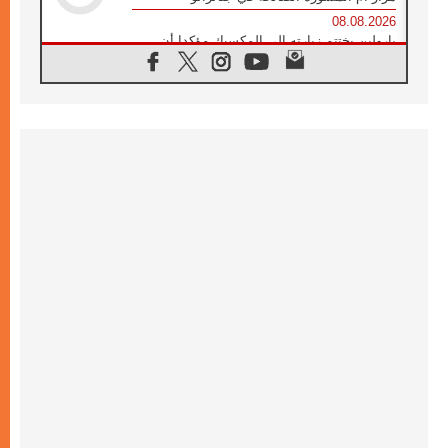
08.08.2026
بارولين يختتم زيارته إلى المكسيك مؤكدا أن
صناعة السلام تبدأ بالتعاطف مع ألم الآخر
07.08.2026
صدور بيان ختامي لأول لقاء مسيحي كونفوشي
بمشاركة الدائرة الفاتيكانية للحوار بين الأديان
07.08.2026
الكاردينال ستورلا: زيارة البابا لاوُن الرابع عشر
ستكون بشرى سارة للأوروغواي بأكملها
07.08.2026
الفاتيكان يعلن برنامج الزيارة الرسولية للبابا لاوُن
الرابع عشر إلى فرنسا
07.08.2026
في الذكرى الـ ٨١ لحادثة هيروشيما الكنيسة في
اليابان تنظم ١٠ أيام للصلاة على نية السلام
07.08.2026
الكنيسة في الأوروغواي: زيارة البابا ستعزز
الإيمان والرجاء
06.08.2026
الاجتماع الشهري للمطارنة الموارنة