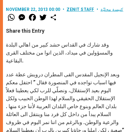
كنيسة محليّة
ZENIT STAFF
NOVEMBER 22, 2013 00:00
W
M
F
T
S
h
e
a
w
h
a
s
c
i
a
t
s
e
t
r
Share this Entry
s
e
b
t
e
A
n
o
e
p
g
o
r
وقد شارك في القداس حشد كبير من اهالي البلدة
p
e
k
r
والمسؤولين في ميداد، الذين اتوا من مختلف القرى
البقاعية.
وبعد الإنجيل المقدس القى المطران درويش عظة عدد
فيها اسباب تواجده في المنصورة فقال ” احتفل معكم
اليوم بعيد الإستقلال، ونصلّي للرب لكي يعطينا فعلاً
الإستقلال الحقيقي والسلام لهذا الوطن الحبيب ولكل
بلدان العالم وبنوع خاص البلدان العربية لأننا جزء منها .
السلام يبدأ من داخل كل فرد منا وينتقل الى العائلة
والرعية والوطن. وبالرغم من اننا نمر اليوم في ظروف
صعبة ، لكن املنا ورجاؤنا كبيرين بالرب أن يعطينا السلام”