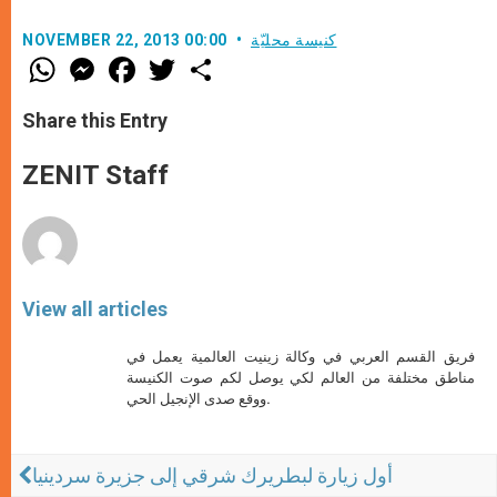
كنيسة محليّة
NOVEMBER 22, 2013 00:00
W
M
F
T
S
h
e
a
w
h
a
s
c
i
a
t
s
e
t
r
Share this Entry
s
e
b
t
e
A
n
o
e
p
g
o
r
ZENIT Staff
p
e
k
r
View all articles
فريق القسم العربي في وكالة زينيت العالمية يعمل في
مناطق مختلفة من العالم لكي يوصل لكم صوت الكنيسة
ووقع صدى الإنجيل الحي.
أول زيارة لبطريرك شرقي إلى جزيرة سردينيا