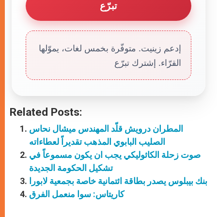
تبرّع
إدعم زينيت. متوفّرة بخمس لغات، يموّلها
القرّاء. إشترك تبرّع
Related Posts:
المطران درويش قلّد المهندس ميشال نحاس
الصليب البابوي المذهب تقديراً لعطاءاته
صوت زحلة الكاثوليكي يجب ان يكون مسموعاً في
تشكيل الحكومة الجديدة
بنك بيبلوس يصدر بطاقة ائتمانية خاصة بجمعية لابورا
كاريتاس: سوا منعمل الفرق