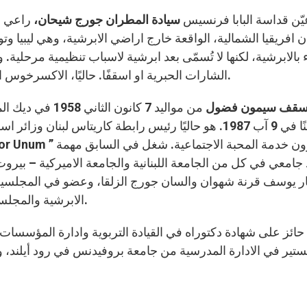
وعيّن قداسة البابا فرنسيس
سيادة المطران جورج شيحان،
راعي اب
ن افريقيا الشمالية، الواقعة خارج اراضي الابرشية، وهي ليبيا 
الابرشية، لكنها لا تُسمّى بعد ابرشية لاسباب تنظيمية مرحلية
الشارات الحبرية او اسقفًا. حاليًا، الاكسرخوس الجديد سيمون فضول يمارس مهمته بصفة خوراسقف.
اسقف سيمون فضول
من مواليد 7 كان
كاهنًا في 9 آب 1987. هو حاليًا رئيس رابطة كاريتاس لب
 جامعي في كل من الجامعة اللبنانية والجامعة الاميركية – بي
ر يوسف قرنة شهوان والسان جورج الزلقا، وعضو في المجلسين 
الابرشية والمجلس الابرشي، ومدير عام المؤسسة الاجتماعية المارونية.
حائز على شهادة دكتوراه في القيادة التربوية وادارة المؤسسات م
تير في الادارة المدرسية من جامعة بروفيدنس في رود أيلند، و