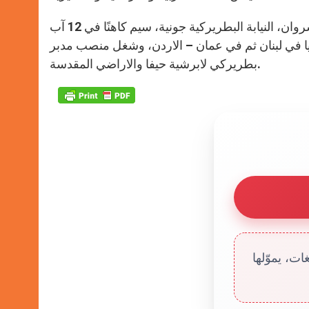
من مواليد 31 ايار 1953 في حارة صخر – كسروان، النيابة البطريركية جونية، سيم كاهنًا في 12 آب
القاهرة والسودان في 28 تموز 2012، خدم رعايا في لبنان ثم في عمان – الاردن، وشغل منصب مدبر
بطريركي لابرشية حيفا والاراضي المقدسة.
ت، يموّلها