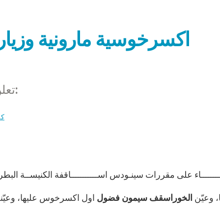
اكسرخوسية مارونية وزيارت
تعلن امانة سرّ البطريركية المارونية ما يلي:
كن
يجيريا، وعيّن
الخوراسقف سيمون فضول
اول اكسرخوس عليها، وعيّنه 