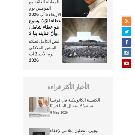
النَّفَس في حياة
للمقابلة العامّة مع
الكنيسة
المؤمنين يوم
الأربعاء 5 آب 2026
عطاء الرّبّ يسوع
هو عطاء شامل،
وأنّ عنايته بنا لا
تغيب عنّا أبدًا
النص الكامل لصلاة
التبشير الملائكي
يوم الأحد 2 آب
2026
الأخبار الأكثر قراءة
الكنيسة الكاثوليكية في فرنسا
تستعدّ لاستقبال البابا قريبًا
8 May 2026
نيجيريا: تضليل إعلامي لإخفاء