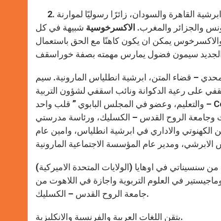
رشية القاهرة والسودان، زائرًا رسوليًا لموارنة
وتونس والجزائر والمغرب.
الاكسرخوسية
شبيهة في كل
. والاكسرخوس يمكن ان يكون كاهنًا مع الحق باستعمال
ون الثاني 1958 في ديك المحدي – قضاء المتن، ابرشية انطلياس المارونية. سيم
نان وزائر اسقفي على رعية الدكوانة ونائب اسقفي لشؤون التربية
والتعليم، وعضو في المجلس البابوي ” قلب واحد – Cor Unum ” لشؤون خدمة المحبة الاجتماعية. شغل في السابق مهمة
روت وجامعة الروح القدس – الكسليك، ورئاسة مدرستي
الكهنوتي والاداري في ابرشية انطلياس، وامين عام
ن سنسيناتي في اوهايا (الولايات المتحدة الاميركية)
ماجيستير في العلوم التربوية واجازة في اللاهوت من
جامعة الروح القدس – الكسليك.
يتقن اللغات العربية والفرنسية والانكليزية.