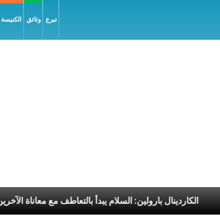
تبرع
وثائق
الكنيسة و
رسوليّة
الكاردينال بارولين: السلام يبدأ بالتعاطف مع مع