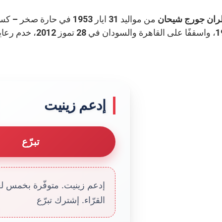
ران جورج شيحان
1979، واسقفًا على 
إدعم زينيت
تبرّع
إدعم زينيت. متوفّرة بخمس لغا
القرّاء. إشترك تبرّع