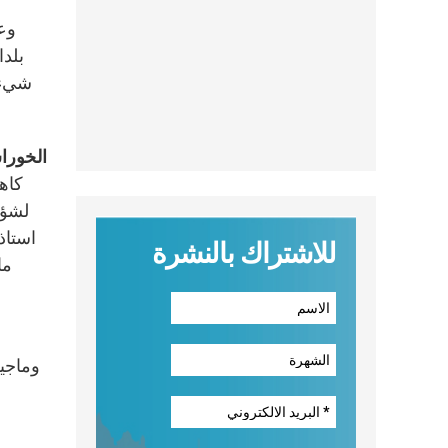
2. 
بلدا
شيء ب
الخور
استاذ
للاشتراك بالنشرة
ما
وماجيس