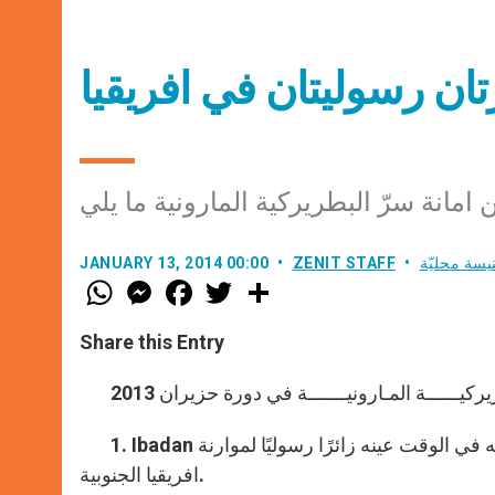
ان رسوليتان في افريقيا
يسة محليّة
ZENIT STAFF
JANUARY 13, 2014 00:00
W
M
F
T
S
h
e
a
w
h
a
s
c
i
a
t
s
e
t
r
Share this Entry
s
e
b
t
e
A
n
o
e
p
g
o
r
p
e
k
r
في الوقت عينه زائرًا رسوليًا لموارنة
افريقيا الجنوبية.