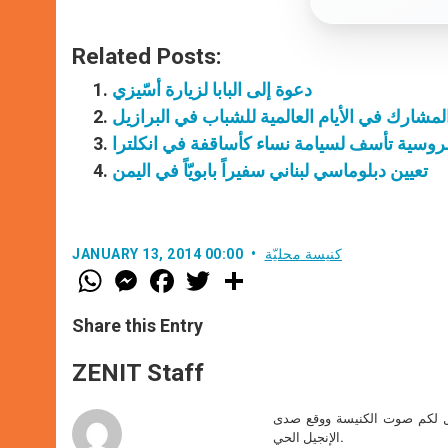
Related Posts:
دعوة إلى البابا لزيارة أسّيزي
مشارك في الأيام العالمية للشباب في البرازيل
لروسية تأسف لسيامة نساء كأساقفة في انكلترا
تعيين دبلوماسي لبناني سفيراً بابويّاً في اليمن
كنيسة محليّة
JANUARY 13, 2014 00:00
W
M
F
T
S
h
e
a
w
h
a
s
c
i
a
t
s
e
t
r
Share this Entry
s
e
b
t
e
A
n
o
e
p
g
o
r
ZENIT Staff
p
e
k
r
صل لكم صوت الكنيسة ووقع صدى
الإنجيل الحي.