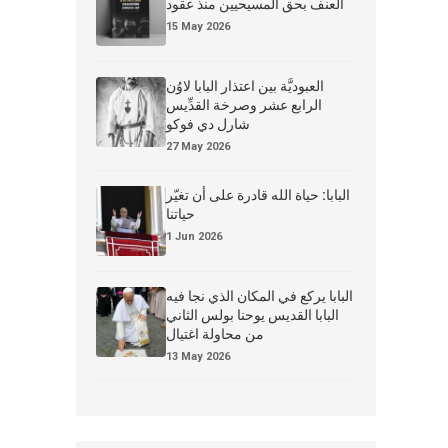
العنف بحق المسيحيين منذ عقود
15 May 2026
العبوديَّة بين اعتذار البابا لاوُن
الرابع عشر وصرخة القدِّيس
شارل دي فوكو
27 May 2026
البابا: حياة الله قادرة على أن تغيّر
حياتنا
1 Jun 2026
البابا يركع في المكان الذي نجا فيه
البابا القديس يوحنا بولس الثاني
من محاولة اغتيال
13 May 2026