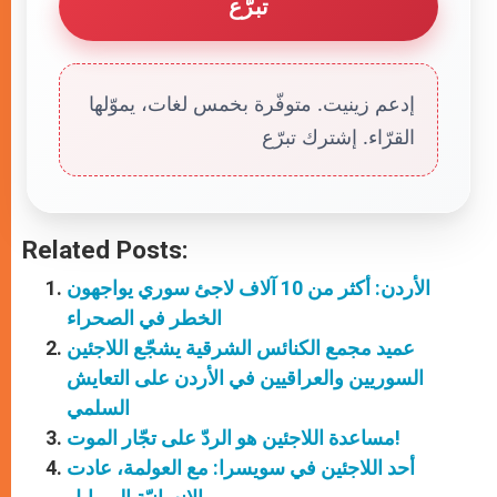
تبرّع
إدعم زينيت. متوفّرة بخمس لغات، يموّلها
القرّاء. إشترك تبرّع
Related Posts:
الأردن: أكثر من 10 آلاف لاجئ سوري يواجهون
الخطر في الصحراء
عميد مجمع الكنائس الشرقية يشجّع اللاجئين
السوريين والعراقيين في الأردن على التعايش
السلمي
مساعدة اللاجئين هو الردّ على تجّار الموت!
أحد اللاجئين في سويسرا: مع العولمة، عادت