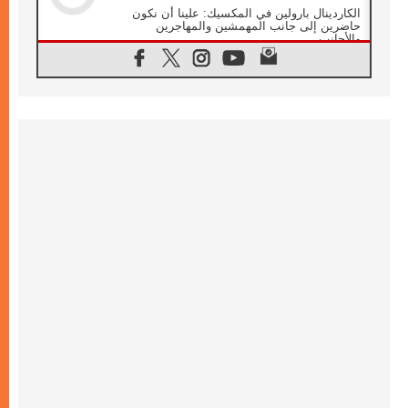
الكاردينال بارولين في المكسيك: علينا أن نكون
حاضرين إلى جانب المهمشين والمهاجرين
والأجانب
06.08.2026
البابا لاوُن الرابع عشر للشباب في أسيزي:
"أوروبا والعالم يبحثان اليوم عن قديسين جُدد
فيكم"
06.08.2026
البابا في أسيزي يتحدث إلى الشباب المشاركين
في لقاء الشباب الفرنسيسكاني
06.08.2026
البابا لاوُن الرابع عشر يبرق معزيا بوفاة
الكاردينال جوليو دوارتي لانغا
05.08.2026
في مقابلته العامة مع المؤمنين البابا لاوُن الرابع
عشر يواصل الحديث عن الدستور في الليتورجيا
المقدسة مسلطا الضوء على صلاة الكنيسة
05.08.2026
البابا لاوُن الرابع عشر يزور في تشرين الثاني
٢٠٢٦ أوروغواي والأرجنتين وبيرو
05.08.2026
خمسون عاما على استشهاد الأسقف الأرجنتيني
الطوباوي إنريكي أنجيليلي