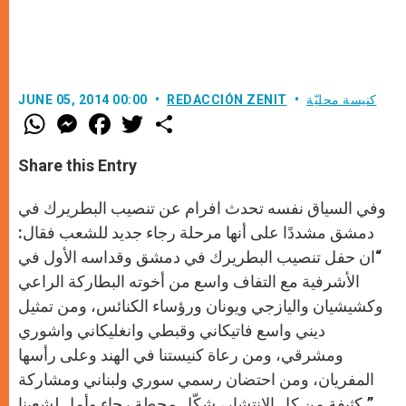
كنيسة محليّة
REDACCIÓN ZENIT
JUNE 05, 2014 00:00
W
M
F
T
S
h
e
a
w
h
a
s
c
i
a
t
s
e
t
r
Share this Entry
s
e
b
t
e
A
n
o
e
p
g
o
r
وفي السياق نفسه تحدث افرام عن تنصيب البطريرك في
p
e
k
r
دمشق مشددًا على أنها مرحلة رجاء جديد للشعب فقال:
“ان حفل تنصيب البطريرك في دمشق وقداسه الأول في
الأشرفية مع التفاف واسع من أخوته البطاركة الراعي
وكشيشيان واليازجي ويونان ورؤساء الكنائس، ومن تمثيل
ديني واسع فاتيكاني وقبطي وانغليكاني واشوري
ومشرقي، ومن رعاة كنيستنا في الهند وعلى رأسها
المفريان، ومن احتضان رسمي سوري ولبناني ومشاركة
كثيفة من كل الانتشار، شكّل محطة رجاء وأمل لشعبنا.”