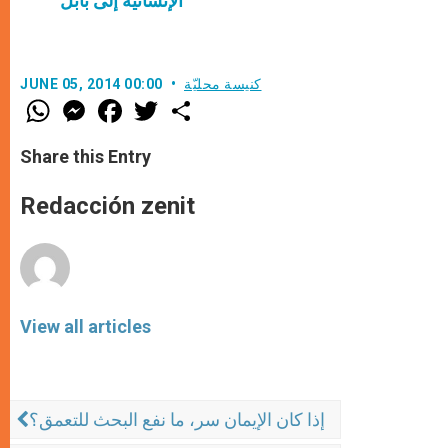
الإنسانيّة إلى بابل
كنيسة محليّة
JUNE 05, 2014 00:00
W
M
F
T
S
h
e
a
w
h
a
s
c
i
a
t
s
e
t
r
Share this Entry
s
e
b
t
e
A
n
o
e
p
g
o
r
Redacción zenit
p
e
k
r
View all articles
إذا كان الإيمان سر، ما نفع البحث للتعمق؟