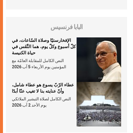
البابا فرنسيس
الإفخارستيّا وصلاة السّاعات، في
كلّ أسبوع وكلّ يوم، هما النَّفَس في
حياة الكنيسة
النص الكامل للمقابلة العامّة مع
المؤمنين يوم الأربعاء 5 آب 2026
عطاء الرّبّ يسوع هو عطاء شامل،
وأنّ عنايته بنا لا تغيب عنّا أبدًا
النص الكامل لصلاة التبشير الملائكي
يوم الأحد 2 آب 2026