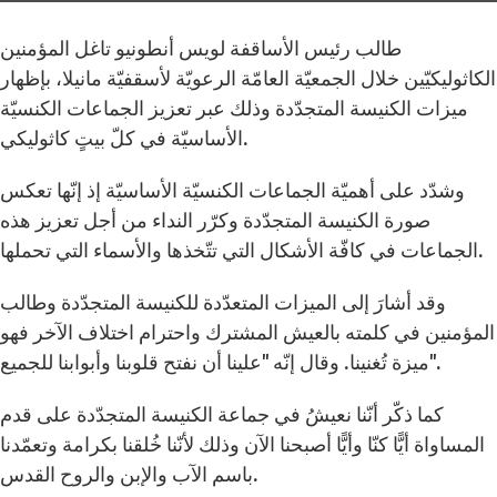
طالب رئيس الأساقفة لويس أنطونيو تاغل المؤمنين
الكاثوليكيّين خلال الجمعيّة العامّة الرعويّة لأسقفيّة مانيلا، بإظهار
ميزات الكنيسة المتجدّدة وذلك عبر تعزيز الجماعات الكنسيّة
الأساسيّة في كلّ بيتٍ كاثوليكي.
وشدّد على أهميّة الجماعات الكنسيّة الأساسيّة إذ إنّها تعكس
صورة الكنيسة المتجدّدة وكرّر النداء من أجل تعزيز هذه
الجماعات في كافّة الأشكال التي تتّخذها والأسماء التي تحملها.
وقد أشارَ إلى الميزات المتعدّدة للكنيسة المتجدّدة وطالب
المؤمنين في كلمته بالعيش المشترك واحترام اختلاف الآخر فهو
ميزة تُغنينا. وقال إنّه "علينا أن نفتح قلوبنا وأبوابنا للجميع".
كما ذكّر أنّنا نعيشُ في جماعة الكنيسة المتجدّدة على قدم
المساواة أيًّا كنّا وأيًّا أصبحنا الآن وذلك لأنّنا خُلقنا بكرامة وتعمّدنا
باسم الآب والإبن والروح القدس.