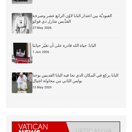
العبوديَّة بين اعتذار البابا لاوُن الرابع عشر وصرخة
القدِّيس شارل دي فوكو
27 May 2026
البابا: حياة الله قادرة على أن تغيّر حياتنا
1 Jun 2026
البابا يركع في المكان الذي نجا فيه البابا القديس يوحنا
بولس الثاني من محاولة اغتيال
13 May 2026