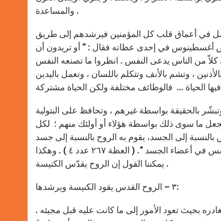
والمساعدة .
مل في أعماق قلب كل المؤمنين فيرشدهم إلى طريق
يس أغسطينوس في إحدى عظاته فقال : ” أو تريدون أن
 كلاّ من الناس يدعى النفس . انظروا ما تصنعه النفس
أذنين ، وتشم بالأنف وتتكلم باللسان ، وتعمل باليدين
شّر بالحقيقة بواسطة غيرهم ، وتحافظ على البتولية
جعل ما سوى ذلك بواسطة هؤلاء أو أولئك منهم ؛ لكل
س بالنسبة إلى الجسد، يقوم به الروح بالنسبة إلى جسد
المسيح الذي هو الكنيسة . فالروح يصنع في الكنيسة ما تصنعه النفس في أعضاء الجسد “. ( العظة ٢٦٧ عدد ٤ ) . وهكذا
يمكننا القول إن الروح يقدّس الكنيسة .
٣ – الروح القدس يقود الكنيسة ويرشدها:
غادره بحيث تعود الأمور إلى ما كانت عليه قبل مجيئه .