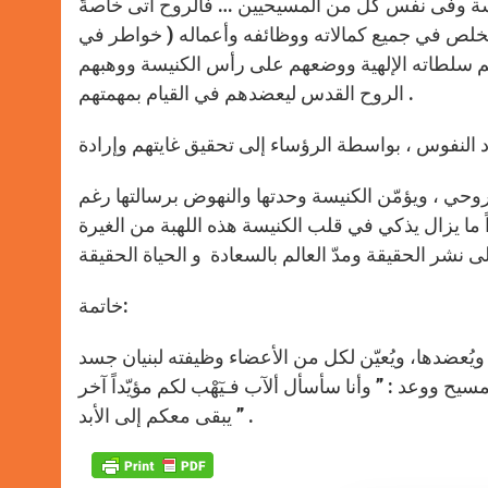
نيسة وفى نفس كل من المسيحيين … فالروح أتى خاصةً
مخلص في جميع كمالاته ووظائفه وأعماله ( خواطر في
اة وكلّ إليهم سلطاته الإلهية ووضعهم على رأس الكنيسة ووهبهم
الروح القدس ليعضدهم في القيام بمهمتهم .
د النفوس ، بواسطة الرؤساء إلى تحقيق غايتهم وإرادة
روحي ، ويؤمّن الكنيسة وحدتها والنهوض برسالتها رغم
اً ما يزال يذكي في قلب الكنيسة هذه اللهبة من الغيرة
خاتمة:
 ويُعضدها، ويُعيّن لكل من الأعضاء وظيفته لبنيان جسد
سيح ووعد : ” وأنا سأسأل ألآب فـيٓهْب لكم مؤيّداً آخر
يبقى معكم إلى الأبد ” .