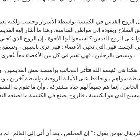
مل الروح القدس في الكنيسة بواسطة الأسرار وحسب ولكنه يع
ق الصلاح ويقوده إلى مواطن القداسة. وهذا ما أشار إليه القد
 على الروح القدس ؟ اسمعوا أيها الأخوة ، إن الروح الذي يُحيي
 الجسد. فهي التي تحيي الأعضاء : فهي ترى بالعينين ، وتسمع بال
وتسعى بالرجلين . فهي تقيم في كل من الأعضاء معاً لتُجرى فيها الحياة … فالوظائف مختلفة ولكن الحياة مشتركة .
هكذا هي كنيسة الله فتأتي العجائب بواسطة بعض القديسين، وتب
سطة سواهم ، وتحافظ على الأمانة الزوجية بواسطة آخرين ، وت
الخاص ، إنما هم جميعاً لهم حياة مشتركة . وأن ما تقوم به النف
ردينال نيومن يقول : ” إن المخلص ، بعد أن أتى إلى العالم ، لم ي