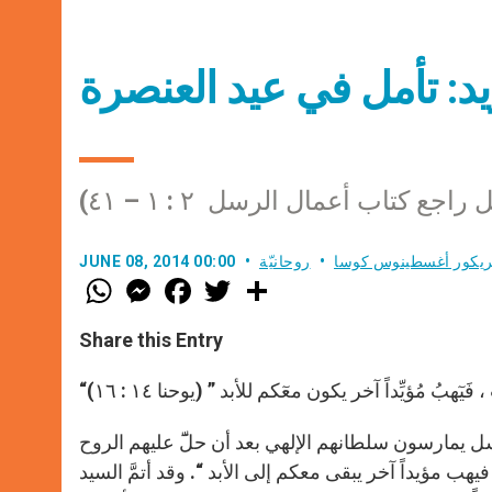
يد: تأمل في عيد العنصرة
ريكور أغسطينوس كوسا
روحانيّة
JUNE 08, 2014 00:00
W
M
F
T
S
h
e
a
w
h
a
s
c
i
a
t
s
e
t
r
Share this Entry
s
e
b
t
e
A
n
o
e
p
g
o
r
َيٓهبُ مُؤيِّداً آخر يكون معٓكم للأبد ” (يوحنا ١٤ : ١٦)
p
e
k
r
سل يمارسون سلطانهم الإلهي بعد أن حلّٓ عليهم الروح
ب مؤيداً آخر يبقى معكم إلى الأبد “. وقد أتمَّ السيد