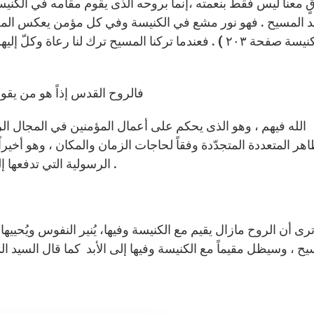
قٍ معنا ليس فقط بنعمته ،إنما بروحه الذى يقوم مقامه في الك
مجّد المسيح . فهو نور مشع في الكنيسة وفي كل مؤمن يعكس ال
الكنيسة صفحة ٢٠٣ ) . فعندما تركنا المسيح ترك لنا رع
فالروح القدس إذاً هو من يقو
الله فيهم ، وهو الذى يحكم على أعمال المؤمنين في المجال ال
هر المتعددة المتجدّدة وفقاً لحاجات الزمان والمكان ، وهو أخير
الرسولية التي تدفعها إلى نشر الحقيقة ومدّ العالم بالسعادة و الحياة الحقيقة .
رى أن الروح مازال يقيم مع الكنيسة وفيها، يُنير النفوس ويُحييها
ح ، وسيظل مقيماً مع الكنيسة وفيها إلى الأبد كما قال السيد الم