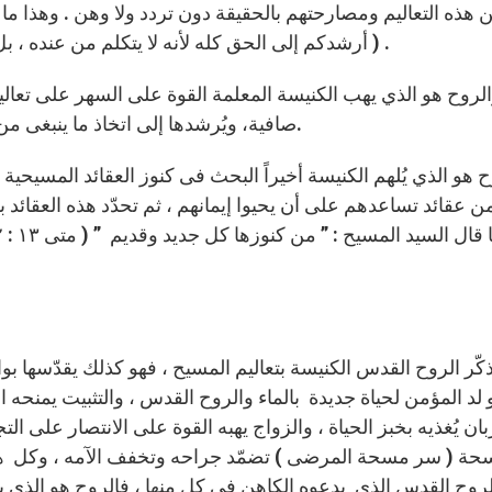
 هذه التعاليم ومصارحتهم بالحقيقة دون تردد ولا وهن . وهذا ما 
أرشدكم إلى الحق كله لأنه لا يتكلم من عنده ، بل يتكلم بما يسمع وينبئكم بما يحدث ” . يوحنا : ١٦ : -١٣ ) .
لروح هو الذي يهب الكنيسة المعلمة القوة على السهر على تعال
صافية، ويُرشدها إلى اتخاذ ما ينبغى من التدابير التى تضمن سلامة الآداب والأخلاق المسيحية.
ح هو الذي يُلهم الكنيسة أخيراً البحث فى كنوز العقائد المسيحي
عقائد تساعدهم على أن يحيوا إيمانهم ، ثم تحدّد هذه العقائد بسُل
ذكّر الروح القدس الكنيسة بتعاليم المسيح ، فهو كذلك يقدّسها بواس
 لد المؤمن لحياة جديدة بالماء والروح القدس ، والتثبيت يمنحه ا
بان يُغذيه بخبز الحياة ، والزواج يهبه القوة على الانتصار على ال
حة ( سر مسحة المرضى ) تضمّد جراحه وتخفف الآمه ، وكل هذه ال
لروح القدس الذي يدعوه الكاهن في كل منها ، فالروح هو الذي يق