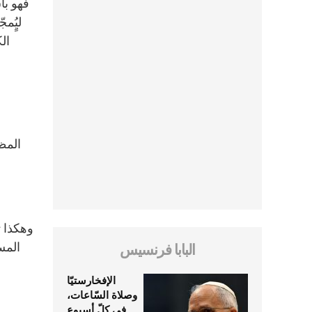
فهو با
ليٍُ
المظا
وهكذا ت
المسي
البابا فرنسيس
الإفخارستيّا
وصلاة السّاعات،
في كلّ أسبوع