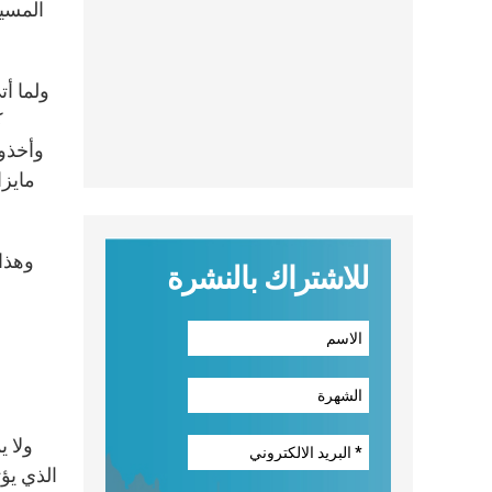
المسي
ك
مايزا
وهذا 
للاشتراك بالنشرة
ولا ي
الذي يؤت