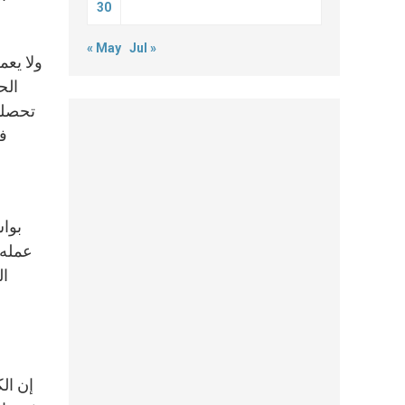
30
« May
Jul »
ولا يع
الح
تحصلوا
في
بوا
عمله 
إن الك