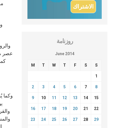
من
وا
روزنامة
والرو
عصر من 
June 2014
M
T
W
T
F
S
S
1
2
3
4
5
6
7
8
وكما يُ
9
10
11
12
13
14
15
يو
16
17
18
19
20
21
22
والقر
والمس
23
24
25
26
27
28
29
ا