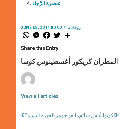
عنصرة الرَّجاء
روحانيّة
JUNE 08, 2014 00:00
W
M
F
T
S
h
e
a
w
h
a
s
c
i
a
t
s
e
t
r
Share this Entry
s
e
b
t
e
A
n
o
e
p
g
o
r
المطران كريكور أغسطينوس كوسا
p
e
k
r
View all articles
كونوا أناس سلام!
ما هو جوهر الخبرة الدينية؟