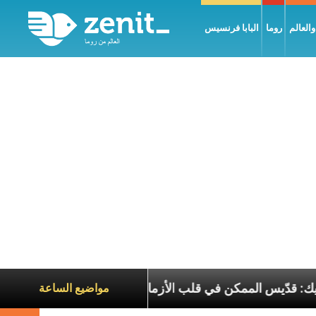
العالم
روما
البابا فرنسيس
لبطريرك الحويك: قدّيس الممكن في قلب الأزمات
تجلّ
مواضيع الساعة