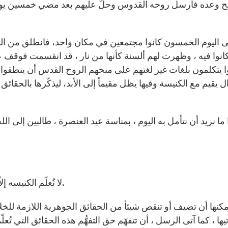
ح وعده فأرسل روحه القدوس وحلّ عليهم بعد مضي خمسين يوماً
انوا فيه ، وظهرت لهم ألسنة كأنها من نار ، قد انقسمت فوقف ع
ل يقيم مع الكنيسة وفيها يظل مقيماً إلى الأبد، ليذكّرها بالحقائق
ما نريد أن نتأمل به اليوم ، بمناسة عيد العنصرة ، طالبين إلى ال
لا تُعلّم الكنيسه إلاّ ما علّمه السيد المسيح ، فهي قيّمة على كنوزه الإلهية.
مكنها أن تضيف أو تنقص شيئأ من الحقائق الجوهرية اللازمة للخلا
يها ، كما آتى الرسل ، أن تتفهّم حق التفهُّم هذه الحقائق التي تُعلّ