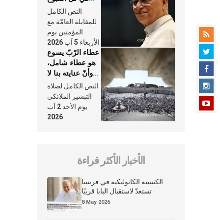
وكلّ يوم، هما
النص الكامل
النَّفَس في حياة
للمقابلة العامّة مع
الكنيسة
المؤمنين يوم
الأربعاء 5 آب 2026
عطاء الرّبّ يسوع
هو عطاء شامل،
وأنّ عنايته بنا لا
تغيب عنّا أبدًا
النص الكامل لصلاة
التبشير الملائكي
يوم الأحد 2 آب
2026
الأخبار الأكثر قراءة
الكنيسة الكاثوليكية في فرنسا
تستعدّ لاستقبال البابا قريبًا
8 May 2026