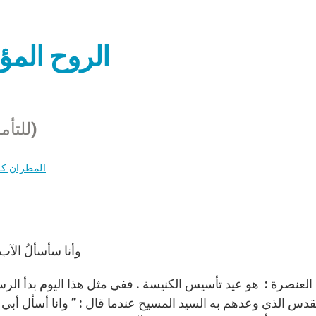
الروح المؤ
(للتأمل راجع كتاب أعمال الرسل ٢ : ١ – ٤١)
المطران ك
“وأنا سأسألُ الآب ، ف
العنصرة : هو عيد تأسيس الكنيسة . ففي مثل هذا اليوم بدأ الر
قدس الذي وعدهم به السيد المسيح عندما قال : ” وانا أسأل أبي فيه