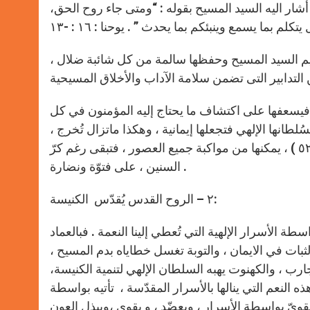
أشار اليه السيد المسيح بقوله : “ومتى جاء روح الحق،
يم السيد المسيح وحفظها سالمة من كل شائبة ضلال ،
ة فيسعفها على اكتشاف ما يحتاج إليه المؤمنون في كل
طانها الإلهي فتجعلها إيمانية ، وهكذا ماتزال تُخرج ،
كما قال السيد المسيح : ” من كنوزها كل جديد وقديم ” ( متى ١٣ : ٥٢ ) ، يمكنها من مواكبة جميع العصور ، فتبقى رغم كرّ
السنين ، على فتوّة ونضارة .
٢ – الروح القدس يُقدّس الكنيسة:
طة الأسرار الإلهية التي تُعطي إلينا النعمة . فبالعماد
لثبات في الايمان ، والتوبة تغسل خطاياه بدم المسيح ،
تجارب ، والكهنوت يهبه السلطان الإلهي لتنمية الكنيسة،
نعم التي ينالها بالأسرار المقدّسة ، تأتيه بواسطة
ويّ بواسطة الأسرار ، ويعضّد ، و يقوي ،ويبذل العون