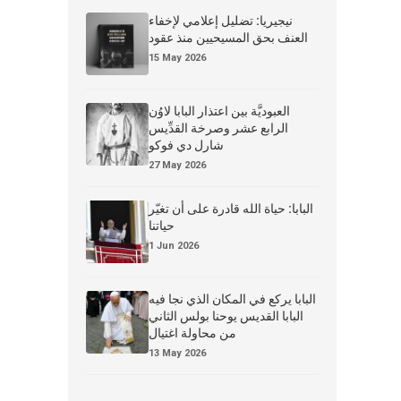
نيجيريا: تضليل إعلامي لإخفاء
العنف بحق المسيحيين منذ عقود
15 May 2026
العبوديَّة بين اعتذار البابا لاوُن
الرابع عشر وصرخة القدِّيس
شارل دي فوكو
27 May 2026
البابا: حياة الله قادرة على أن تغيّر
حياتنا
1 Jun 2026
البابا يركع في المكان الذي نجا فيه
البابا القديس يوحنا بولس الثاني
من محاولة اغتيال
13 May 2026