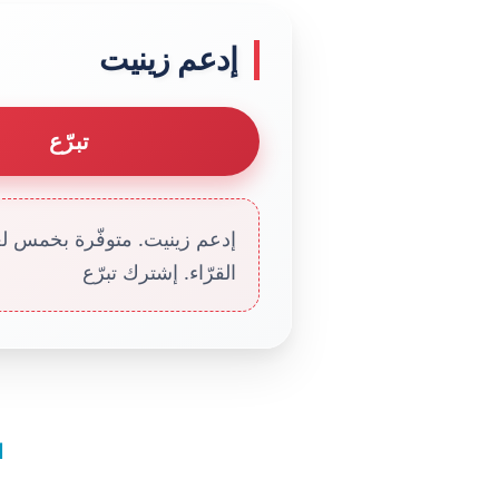
إدعم زينيت
تبرّع
إدعم زينيت. متوفّرة بخمس لغا
القرّاء. إشترك تبرّع
ا