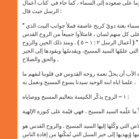
 على صعوده إلى السماء ، كما جاء في كتاب أعمال
الرسل حيث قال :
” ولما أتى اليوم الخمسون كانوا مجتمعين في مكان واحد، فانطلق من السماء بغتة دويّ كريح عاصفة فملأ جوانب البيت الذي
لى كل منهم لسان ، فامتلأوا جميعاً من الروح القدس
وأخذوا يتكلمون بلغات غير لغتهم على منحهم الروح القدس أن ينطقوا ” ( أعمال الرسل ٢ : ١ – ٥ ) . ومنذ ذلك الحين والروح
 التي علمّها السيد المسيح، ويقدسّها ويقودها إلى الخير
والحق والصلاح .
له الآب أن يحلّ نعمة روحه القدوس في قلوبنا لنفهم ما
علمنا اياه ابنه الوحيد سيدنا يسوع المسيح ونعمل به .
١ – الروح يذكّر الكنيسة بتعاليم المسيح ووصاياه :
ص التي وكّلها إليها السيد المسيح . والروح القدس هو
مها وُيهديها إلى خير السبل التي تُمكّنها من إفادة الناس