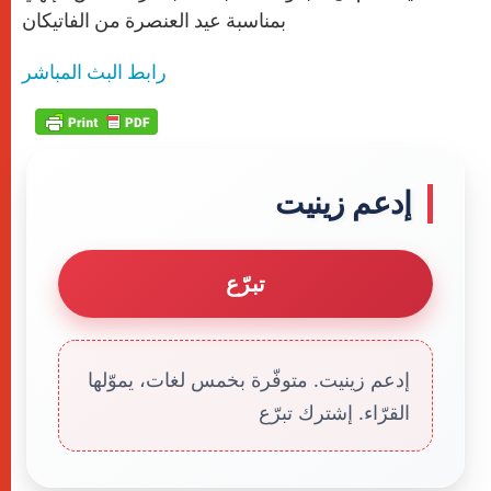
p
e
k
r
بمناسبة عيد العنصرة من الفاتيكان
رابط البث المباشر
إدعم زينيت
تبرّع
إدعم زينيت. متوفّرة بخمس لغات، يموّلها
القرّاء. إشترك تبرّع