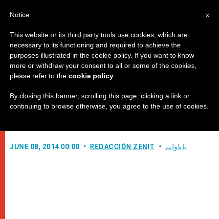
AR
Notice
x
This website or its third party tools use cookies, which are
necessary to its functioning and required to achieve the
purposes illustrated in the cookie policy. If you want to know
تابعوا القداس الإلهي بمناسبة عيد
more or withdraw your consent to all or some of the cookies,
please refer to the
cookie policy
.
العنصرة مباشرة من الفاتيكان
By closing this banner, scrolling this page, clicking a link or
continuing to browse otherwise, you agree to the use of cookies.
القراء الأعزاء،
باباوات
REDACCIÓN ZENIT
JUNE 08, 2014 00:00