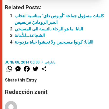
Related Posts:
كلمات مسؤول جماعة "أوبوس داي" بمناسبة انتخاب
الحبر الرومانيّ فرنسيس
البابا: ما هو الرجاء بالنسبة الى المسيحي
الشجاعة…للأمانة
البابا: كونوا مسيحيين ولا تعيشوا حياة مزدوجة!
باباوات
JUNE 08, 2014 00:00
W
M
F
T
S
h
e
a
w
h
a
s
c
i
a
t
s
e
t
r
Share this Entry
s
e
b
t
e
A
n
o
e
p
g
o
r
Redacción zenit
p
e
k
r