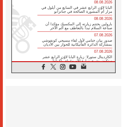
08.08.2026
البابا لاوُن الرابع عشر في السابع من أيلول في
مزار أم المشورة الصالحة في جناتزانو
08.08.2026
بارولين يختتم زيارته إلى المكسيك مؤكدا أن
صناعة السلام تبدأ بالتعاطف مع ألم الآخر
07.08.2026
صدور بيان ختامي لأول لقاء مسيحي كونفوشي
بمشاركة الدائرة الفاتيكانية للحوار بين الأديان
07.08.2026
الكاردينال ستورلا: زيارة البابا لاوُن الرابع عشر
ستكون بشرى سارة للأوروغواي بأكملها
07.08.2026
الفاتيكان يعلن برنامج الزيارة الرسولية للبابا لاوُن
الرابع عشر إلى فرنسا
07.08.2026
في الذكرى الـ ٨١ لحادثة هيروشيما الكنيسة في
اليابان تنظم ١٠ أيام للصلاة على نية السلام
07.08.2026
الكنيسة في الأوروغواي: زيارة البابا ستعزز
الإيمان والرجاء
06.08.2026
الاجتماع الشهري للمطارنة الموارنة