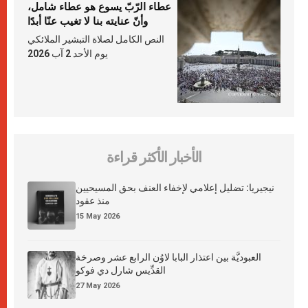
عطاء الرّبّ يسوع هو عطاء شامل،
وأنّ عنايته بنا لا تغيب عنّا أبدًا
النص الكامل لصلاة التبشير الملائكي
يوم الأحد 2 آب 2026
الأخبار الأكثر قراءة
نيجيريا: تضليل إعلامي لإخفاء العنف بحق المسيحيين
منذ عقود
15 May 2026
العبوديَّة بين اعتذار البابا لاوُن الرابع عشر وصرخة
القدِّيس شارل دي فوكو
27 May 2026