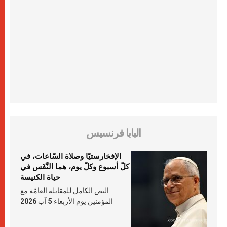
البابا فرنسيس
الإفخارستيّا وصلاة السّاعات، في
كلّ أسبوع وكلّ يوم، هما النَّفَس في
حياة الكنيسة
النص الكامل للمقابلة العامّة مع
المؤمنين يوم الأربعاء 5 آب 2026