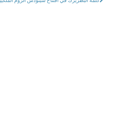
كلمة البطريرك في افتتاح سينودس الروم الملكيين