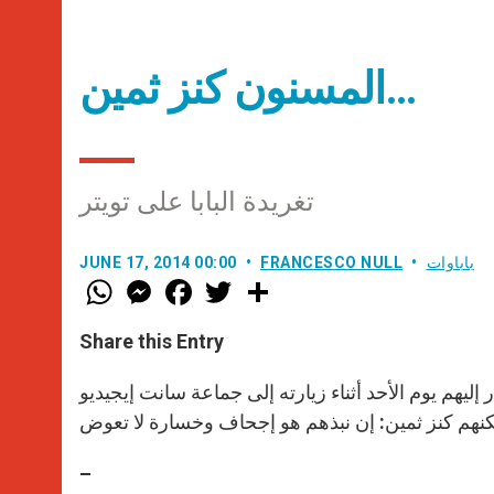
المسنون كنز ثمين…
تغريدة البابا على تويتر
باباوات
FRANCESCO NULL
JUNE 17, 2014 00:00
W
M
F
T
S
h
e
a
w
h
a
s
c
i
a
t
s
e
t
r
Share this Entry
s
e
b
t
e
A
n
o
e
p
g
o
r
 إليهم يوم الأحد أثناء زيارته إلى جماعة سانت إيجيديو
p
e
k
r
–