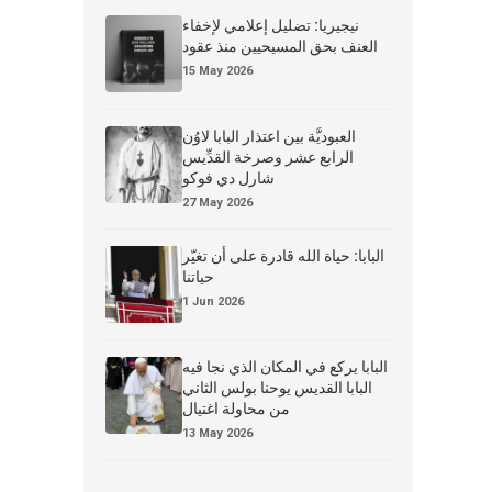
نيجيريا: تضليل إعلامي لإخفاء
العنف بحق المسيحيين منذ عقود
15 May 2026
العبوديَّة بين اعتذار البابا لاوُن
الرابع عشر وصرخة القدِّيس
شارل دي فوكو
27 May 2026
البابا: حياة الله قادرة على أن تغيّر
حياتنا
1 Jun 2026
البابا يركع في المكان الذي نجا فيه
البابا القديس يوحنا بولس الثاني
من محاولة اغتيال
13 May 2026