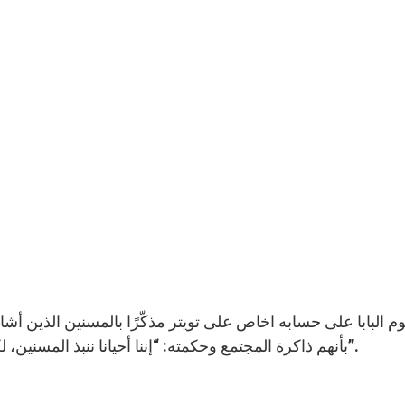
يوم البابا على حسابه اخاص على تويتر مذكّرًا بالمسنين الذين أشار
بأنهم ذاكرة المجتمع وحكمته: “إننا أحيانا ننبذ المسنين، لكنهم كنز ثمين: إن نبذهم هو إجحاف وخسارة لا تعوض”.