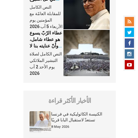
وكلّ يوم، هما
النص الكامل
النَّفَس في حياة
للمقابلة العامّة مع
الكنيسة
المؤمنين يوم
الأربعاء 5 آب 2026
عطاء الرّبّ يسوع
هو عطاء شامل،
وأنّ عنايته بنا لا
تغيب عنّا أبدًا
النص الكامل لصلاة
التبشير الملائكي
يوم الأحد 2 آب
2026
الأخبار الأكثر قراءة
الكنيسة الكاثوليكية في فرنسا
تستعدّ لاستقبال البابا قريبًا
8 May 2026