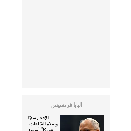
البابا فرنسيس
الإفخارستيّا
وصلاة السّاعات،
في كلّ أسبوع