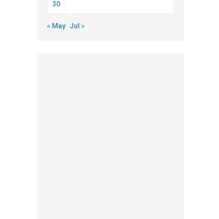
30
« May
Jul »