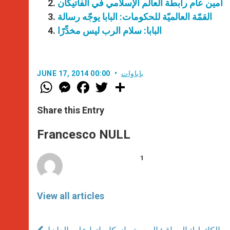
أمين عام رابطة العالم الإسلامي في الفاتيكان
القمّة العالميّة للحكومات: البابا يوجّه رسالة
البابا: سلام الرب ليس مخدِّرًا
باباوات
JUNE 17, 2014 00:00
W
M
F
T
S
h
e
a
w
h
a
s
c
i
a
t
s
e
t
r
Share this Entry
s
e
b
t
e
A
n
o
e
p
g
o
r
Francesco NULL
p
e
k
r
1
View all articles