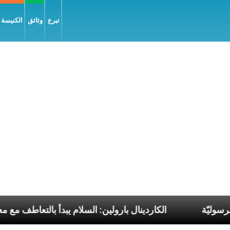
تبرع
وثائق
الكنيسة و
ات البابا الرسوليّة
الكاردينال بارولين: السلام يبدأ با