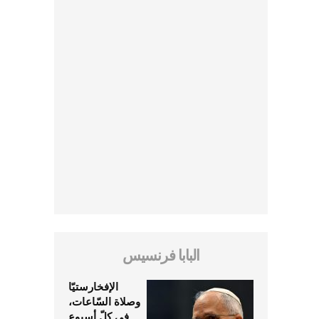
البابا فرنسيس
الإفخارستيّا
وصلاة السّاعات،
في كلّ أسبوع