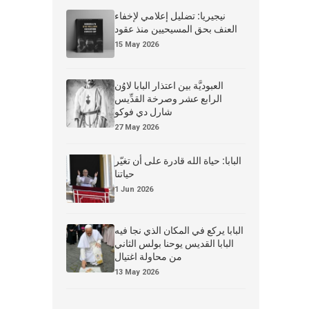
نيجيريا: تضليل إعلامي لإخفاء
العنف بحق المسيحيين منذ عقود
15 May 2026
العبوديَّة بين اعتذار البابا لاوُن
الرابع عشر وصرخة القدِّيس
شارل دي فوكو
27 May 2026
البابا: حياة الله قادرة على أن تغيّر
حياتنا
1 Jun 2026
البابا يركع في المكان الذي نجا فيه
البابا القديس يوحنا بولس الثاني
من محاولة اغتيال
13 May 2026