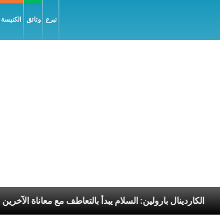
تبرع
وثائق
الكنيسة و
سوليّة
الكاردينال بارولين: السلام يبدأ بالتعاطف مع معا