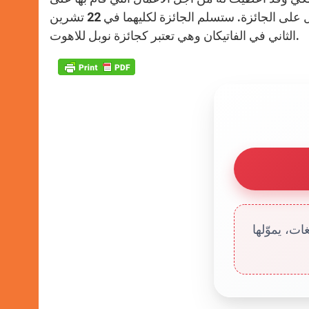
p
e
k
العهد القديم وعلى العلاقات مع اليهود وهو أول لاهوتي بولندي يحصل على الجائزة. ستسلم الجائزة لكليهما في 22 تشرين
r
الثاني في الفاتيكان وهي تعتبر كجائزة نوبل للاهوت.
ت، يموّلها