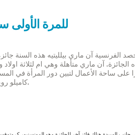
للمرة الأولى س
د الفرنسية آن ماري بيلليتيه هذه السنة جائزة
 الجائزة. آن ماري متأهلة وهي ام لثلاثة اولاد
ا على ساحة الأعمال لتبين دور المرأة في المسي
كاميلو رويني وهو رئيس اللجنة العلمية للمؤسسة.
ى جانب السيدة هناك فائز آخر للجائزة وهو المونسنيور كروتوف