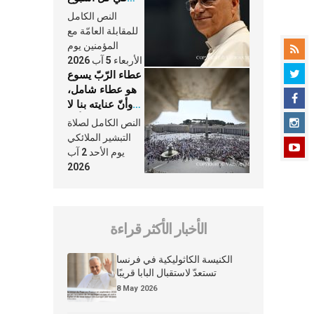
وكلّ يوم، هما
النص الكامل
النَّفَس في حياة
للمقابلة العامّة مع
الكنيسة
المؤمنين يوم
الأربعاء 5 آب 2026
عطاء الرّبّ يسوع
هو عطاء شامل،
وأنّ عنايته بنا لا
تغيب عنّا أبدًا
النص الكامل لصلاة
التبشير الملائكي
يوم الأحد 2 آب
2026
الأخبار الأكثر قراءة
الكنيسة الكاثوليكية في فرنسا
تستعدّ لاستقبال البابا قريبًا
8 May 2026