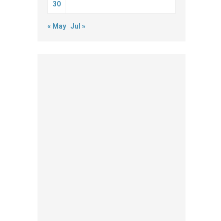
30
« May
Jul »