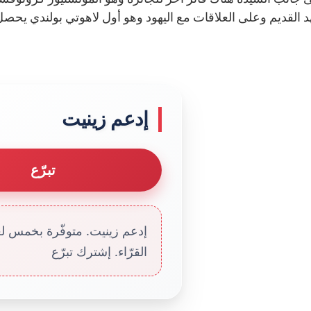
إدعم زينيت
تبرّع
إدعم زينيت. متوفّرة بخمس لغا
القرّاء. إشترك تبرّع