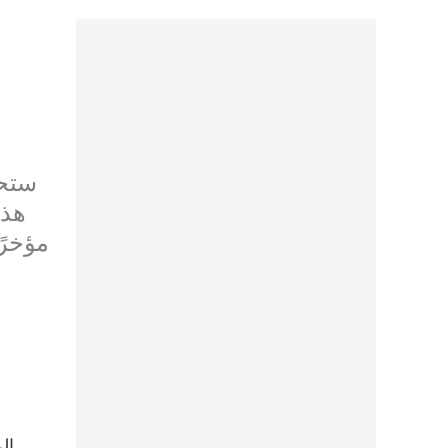
ستحص
هذه
مؤخرً
ال