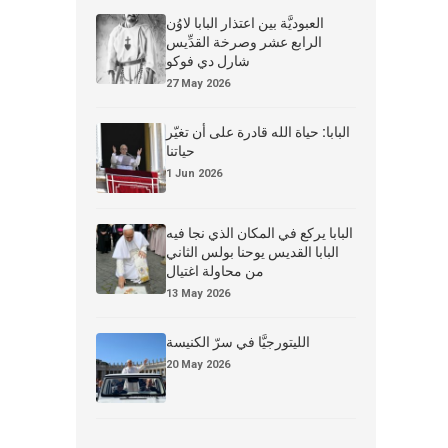
العبوديَّة بين اعتذار البابا لاوُن
الرابع عشر وصرخة القدِّيس
شارل دي فوكو
27 May 2026
البابا: حياة الله قادرة على أن تغيّر
حياتنا
1 Jun 2026
البابا يركع في المكان الذي نجا فيه
البابا القديس يوحنا بولس الثاني
من محاولة اغتيال
13 May 2026
الليتورجيَّا في سرّ الكنيسة
20 May 2026