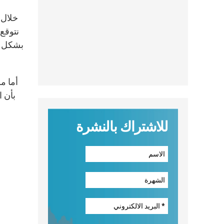
خلال 
نتوقع
بشكل خ
أما م
بأن 
للاشتراك بالنشرة