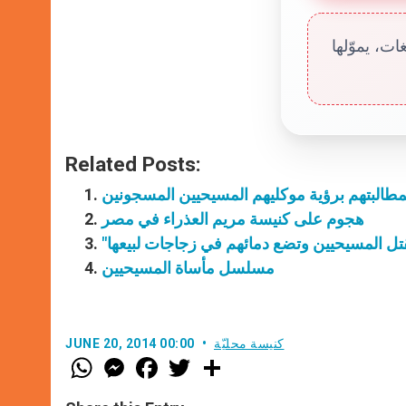
ت، يموّلها
Related Posts:
هجوم على كنيسة مريم العذراء في مصر
تل المسيحيين وتضع دمائهم في زجاجات لبيعها
مسلسل مأساة المسيحيين
كنيسة محليّة
JUNE 20, 2014 00:00
W
M
F
T
S
h
e
a
w
h
a
s
c
i
a
t
s
e
t
r