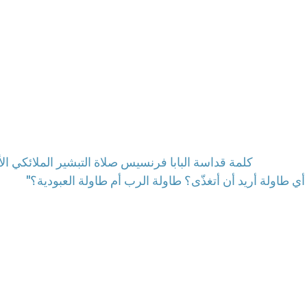
كلمة قداسة البابا فرنسيس صلاة التبشير الملائكي الأحد، 22 يونيو / حزيران 2014 ساحة القد