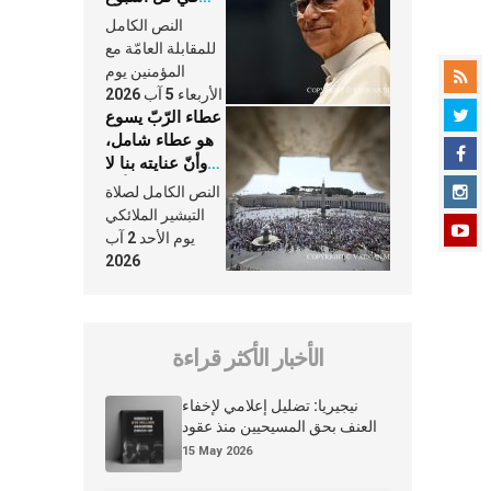
وكلّ يوم، هما
النص الكامل
النَّفَس في حياة
للمقابلة العامّة مع
الكنيسة
المؤمنين يوم
الأربعاء 5 آب 2026
عطاء الرّبّ يسوع
هو عطاء شامل،
وأنّ عنايته بنا لا
تغيب عنّا أبدًا
النص الكامل لصلاة
التبشير الملائكي
يوم الأحد 2 آب
2026
الأخبار الأكثر قراءة
نيجيريا: تضليل إعلامي لإخفاء
العنف بحق المسيحيين منذ عقود
15 May 2026