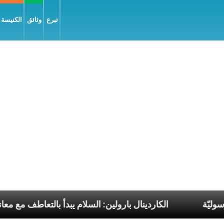
تبرع
وثائق
الكنيسة و
 البابا الرسوليّة
الكاردينال بارولين: السلام يبدأ بالت