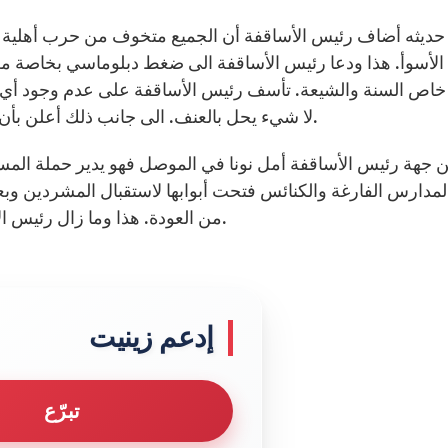
حديثه أضاف رئيس الأساقفة أن الجميع متخوف من حرب أهلية و
 الأسوأ. هذا ودعا رئيس الأساقفة الى ضغط دبلوماسي بخاصة من ا
اص السنة والشيعة. تأسف رئيس الأساقفة على عدم وجود أي م
لا شيء يحل بالعنف. الى جانب ذلك أعلن بأن الكثير من الناس يطلبون شهادات عمادهم لترك البلاد.
ن جهة رئيس الأساقفة أمل نونا في الموصل فهو يدير حملة المساعد
المدارس الفارغة والكنائس فتحت أبوابها لاستقبال المشردين وب
من العودة. هذا وما زال رئيس الأساقفة غير واثق من عودة جميع الأهالي الى الموصل.
إدعم زينيت
تبرّع