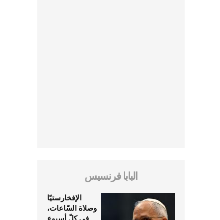
البابا فرنسيس
الإفخارستيّا
وصلاة السّاعات،
في كلّ أسبوع