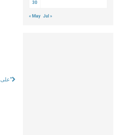
30
« May
Jul »
"على أي طاولة أريد أن أتغذّى؟ طاولة الرب أم طاولة العبودية؟"