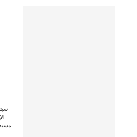
سيتل
مسيحي