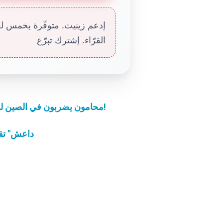
إدعم زينيت. متوفّرة بخمس لغا
القرّاء. إشترك تبرّع
محامون يضربون في الصين لمطالبتهم برؤية موكليهم المسيحيين المسجونين!
"داعش" تق