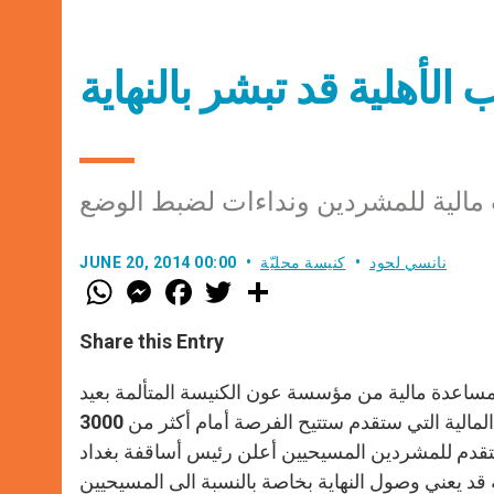
الية للمشردين ونداءات لضبط الوضع
نانسي لحود
كنيسة محليّة
JUNE 20, 2014 00:00
W
M
F
T
S
h
e
a
w
h
a
s
c
i
a
t
s
e
t
r
Share this Entry
s
e
b
t
e
A
n
o
e
p
g
o
r
مساعدة مالية من مؤسسة عون الكنيسة المتألمة بعيد
p
e
k
الإنذارات التي تشير الى اتجاه البلاد نحو حرب اهلية. إن المساعدة المالية التي ستقدم ستتيح الفرصة أمام أكثر من 3000
r
تقدم للمشردين المسيحيين أعلن رئيس أساقفة بغداد