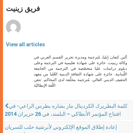
A
n
o
e
p
g
o
r
فريق زينيت
p
e
k
r
View all articles
ألين كنعان إيليا، مُترجمة ومديرة تحرير القسم العربي في
وكالة زينيت. حائزة على شهادة تعليمية في الترجمة وعلى
دبلوم دراسات عليا متخصّصة في الترجمة من الجامعة
اللّبنانية. حائزة على شهادة الثقافة الدينية العُليا من معهد
التثقيف الديني العالي. مُترجمة محلَّفة لدى المحاكم. تتقن
اللّغة الإيطاليّة
كلمة البطريرك الكردينال مار بشاره بطرس الراعي- في
افتتاح المؤتمر الأنطاكي – البلمند، في 26 حزيران 2014
إعادة إطلاق الموقع الإلكتروني لأبرشية حلب للسريان