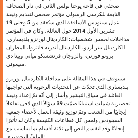
p
e
k
r
صحفي في قاعة يوحنا بولس الثاني في دار الصحافة
التابعة للكرسي الرسولي مؤتمر صحفي لتقديم وثيقة
عمل سينودس الأساقفة الذي سيُعقد من 5 وحتى 19
تشرين الأول 2014 حول العائلة. وكان في المؤتمر
مداخلات لخمس شخصيات: الكاردينال لورنزو بلديساري،
الكاردينال بيتر أردو، الكاردينال أندريه فانتروا، المطران
برونو فورتي، والزوجان فرنشسكو مياني وبينا دي
سيموني.
سنتوقف في هذا المقالة على مداخلة الكاردينال لورنزو
بلديساري الذي تحدّث عن التحديات الرعوية التي تواجهها
العائلة في سياق التبشير وأشار إلى أنّه تمّ إعداد وثيقة
تحضيرية شملت استبيانًا ضمّت 39 سؤالاً الذي لاقى تفاعلاً
إيجابيًا من الشعب وتمّ توزيع وثيقة العمل لأعضاء جمعية
السينودس ولمس كل قطاعات الكنيسة وكان له تأثيرًا
إيجابيًا وقد انقسم النص إلى ثلاثة أقسام بما يتناسب مع
الملفّ التحضيري: