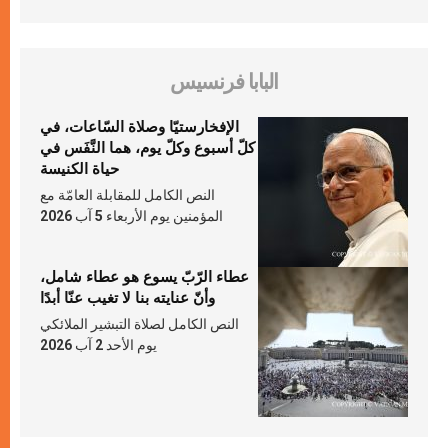
البابا فرنسيس
الإفخارستيّا وصلاة السّاعات، في
كلّ أسبوع وكلّ يوم، هما النَّفَس في
حياة الكنيسة
النص الكامل للمقابلة العامّة مع
المؤمنين يوم الأربعاء 5 آب 2026
عطاء الرّبّ يسوع هو عطاء شامل،
وأنّ عنايته بنا لا تغيب عنّا أبدًا
النص الكامل لصلاة التبشير الملائكي
يوم الأحد 2 آب 2026