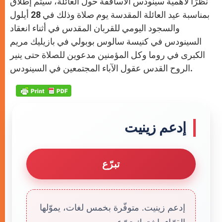
نظرًا لأهمية سينودس الأساقفة حول العائلة، سيتم إطلاق
بمناسبة عيد العائلة المقدسة يوم صلاة وذلك في 28 أيلول
والسجود اليومي للقربان المقدس في أثناء انعقاد
السينودس في كنيسة سالوس بوبولي في بازيليك مريم
الكبرى في روما وكل المؤمنين مدعوين للصلاة حتى ينير
الروح القدس عقول الآباء المجتمعين في السينودس.
إدعم زينيت
تبرّع
إدعم زينيت. متوفّرة بخمس لغات، يموّلها