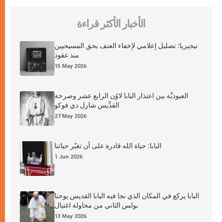
الأخبار الأكثر قراءة
نيجيريا: تضليل إعلامي لإخفاء العنف بحق المسيحيين
منذ عقود
15 May 2026
العبوديَّة بين اعتذار البابا لاوُن الرابع عشر وصرخة
القدِّيس شارل دي فوكو
27 May 2026
البابا: حياة الله قادرة على أن تغيّر حياتنا
1 Jun 2026
البابا يركع في المكان الذي نجا فيه البابا القديس يوحنا
بولس الثاني من محاولة اغتيال
13 May 2026