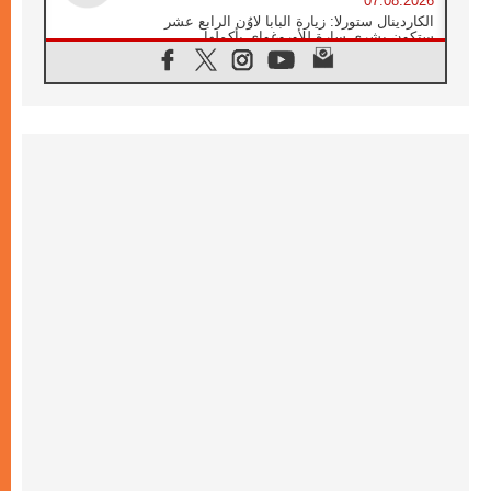
07.08.2026
الكاردينال ستورلا: زيارة البابا لاوُن الرابع عشر
ستكون بشرى سارة للأوروغواي بأكملها
07.08.2026
الفاتيكان يعلن برنامج الزيارة الرسولية للبابا لاوُن
الرابع عشر إلى فرنسا
07.08.2026
في الذكرى الـ ٨١ لحادثة هيروشيما الكنيسة في
اليابان تنظم ١٠ أيام للصلاة على نية السلام
07.08.2026
الكنيسة في الأوروغواي: زيارة البابا ستعزز
الإيمان والرجاء
06.08.2026
الاجتماع الشهري للمطارنة الموارنة
06.08.2026
الكاردينال روسي: زيارة البابا لاوُن إلى الأرجنتين
هي تكريم للبابا فرنسيس
06.08.2026
زيارة البابا إلى البيرو ستكون زمن نعمة ومصالحة
ورجاء