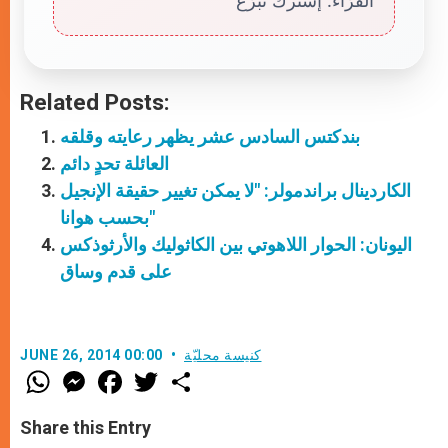
القرّاء. إشترك تبرّع
Related Posts:
بندكتس السادس عشر يظهر رعايته وقلقه
العائلة تحدٍ دائم
الكاردينال براندمولر: "لا يمكن تغيير حقيقة الإنجيل
بحسب هوانا"
اليونان: الحوار اللاهوتي بين الكاثوليك والأرثوذكس
على قدم وساق
كنيسة محليّة
JUNE 26, 2014 00:00
W
M
F
T
S
h
e
a
w
h
a
s
c
i
a
t
s
e
t
r
Share this Entry
s
e
b
t
e