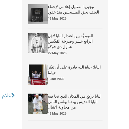
نيجيريا: تضليل إعلامي لإخفاء
العنف بحق المسيحيين منذ عقود
15 May 2026
العبوديَّة بين اعتذار البابا لاوُن
الرابع عشر وصرخة القدِّيس
شارل دي فوكو
27 May 2026
البابا: حياة الله قادرة على أن تغيّر
حياتنا
1 Jun 2026
علام ي
البابا يركع في المكان الذي نجا فيه
البابا القديس يوحنا بولس الثاني
من محاولة اغتيال
13 May 2026