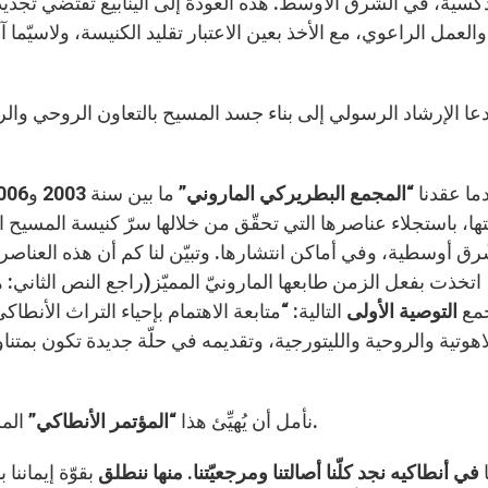
كسية، في الشَّرق الأوسط. هذه العودة إلى الينابيع تقتضي تجديداً
والعمل الراعوي، مع الأخذ بعين الاعتبار تقليد الكنيسة، ولاسيّما
 دعا الإرشاد الرسولي إلى بناء جسد المسيح بالتعاون الروحي وا
ندما عقدنا “
المجمع البطريركي الماروني”
ها، باستجلاء عناصرها التي تحقّق من خلالها سرّ كنيسة المسيح الو
َّرق أوسطية، وفي أماكن انتشارها. وتبيّن لنا كم أن هذه العنا
اتخذت بفعل الزمن طابعها المارونيّ المميّز(راجع النص الثاني: ه
مع
التوصية الأولى
التالية: “متابعة الاهتمام بإحياء التراث الأنط
اهوتية والروحية والليتورجية، وتقديمه في حلّة جديدة تكون بمتناو
المساحة المناسبة لتحقيق هذا التراث الإنطاكيّ المشترك.
نأمل أن يُهيِّئ هذا “
المؤتمر الأنطاكي”
نا
في أنطاكيه نجد كلّنا أصالتنا ومرجعيّتنا. منها ننطلق
بقوّة إيماننا ب