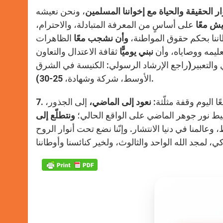
ر الحقيقة والحياة مع إخواننا المسلمين
، ونحن نعيشه
يش معًا
على أساسٍ من المعرفة المتبادلة، والاحترام،
وطاننا بحكم حقوق المواطنة،
وأن نشجب معًا
الظاهرات
تعليمه ووصاياه، وأن
نبني يوميًّا
ثقافة الاعتدال والتعاون
ي والتعبير(راجع الإرشاد الرسولي: الكنيسة في الشرق
الأوسط، شركة وشهادة، 25-30).
ًا اليوم وقفة مثلّثة:
نعود إلى الماضي،
إلى الجذور،
ط نور جوهر الماضي على الواقع الحالي؛
ونتطلّع إلى
وعالمنا في دنيا الانتشار. وإنّنا نضع تحت أنوار الروح