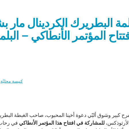
مة البطريرك الكردينال مار 
تتاح المؤتمر الأنطاكي – البلمند، في 26 ح
كنيسة محليّة
الأرثوذكس،
للمشاركة في افتتاح هذا المؤتمر الأنطاكي
في رحاب ج