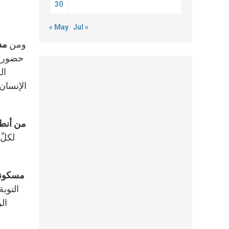
30
« May
Jul »
5. ومن
مد
حضورتج
ال
الإنسان
من أنطا
لكلّ
ٍ مسكون
التوبة
ال