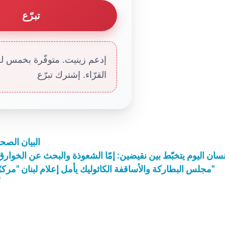
تبرّع
إدعم زينيت. متوفّرة بخمس لغا
القرّاء. إشترك تبرّع
البيان الصح
نسان اليوم يتخبّط بين نقيضين: إمّا الشعوذة والبحث عن الخوارق، 
مجلس البطاركة والأساقفة الكاثوليك يأمل إعلام لبنان "مركزًا دوليًا للحوار بين الأديان والثقافات والحضارات"
أ