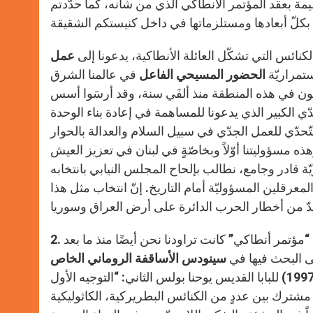
ظيمة بعقد المؤتمر الأنطاكي الذي من شأنه، كما حدّدتم
لكنائس التي تشكّل العائلة الأنطاكية، يدعونا إلى
عمل
ستمراريّة
الحضور المسيحي الفاعل
في عالمنا الشرق
يشون في هذه المنطقة منذ ألفَي سنة، وقد أرسَوا أسس
حدّي الكبير الذي يدعونا للمساهمة في إعادة بناء الوحدة
تّحدّي للعمل الجدّي في سبيل السلام والعدالة بالحوار
 مسؤوليتنا أوّلاً وبخاصّةٍ في لبنان في تعزيز العيش
ة قادر وجامع، نطالب بإلحاح المجلس النيابي بانتخابه
لمعرقلين المسؤوليّة أمام التاريخ. إنّ انتخاب مثل هذا
 “مؤتمر أنطاكي” كانت تراودنا نحن أيضًا منذ ما بعد
سينودس الأساقفة الروماني الخاص
(1995)، كما نقرأ في الإرشاد الرسولي “رجاء جديد للبنان” (1997) للبابا القديس يوحنا بولس الثاني: “التوجيه الأول
مشترك بين عددٍ من الكنائس البطريركية، الكاثوليكية