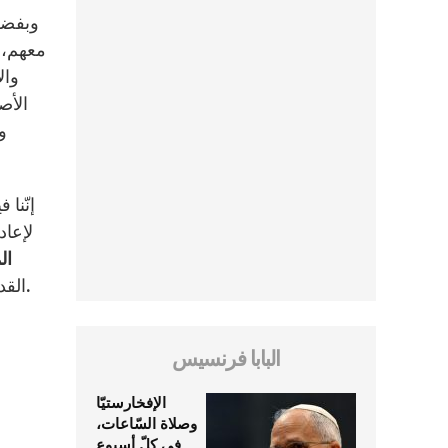
وبفضل 
معهم، بوجوه
وال
الأص
و
7. إنّ
لإعاد
ال
القدس، وحماية أمّنا مريم العذراء أمّ الإله، أعمال هذا المؤتمر الأنطاكي، لمجد الله الواحد والثالوث، ولخير كنائسنا وأوطاننا.
البابا فرنسيس
الإفخارستيّا
وصلاة السّاعات،
في كلّ أسبوع