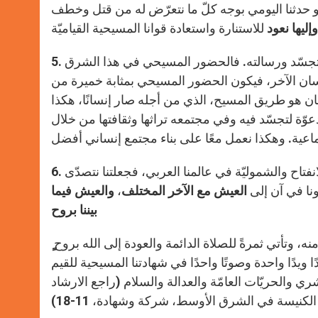
و حدثنا اليومي بوجه كلّ ما نتعرّض له من قتل وخطف
وإليها نعود
ة التجسّد ورسالته. فالحضور المسيحي في هذا الشرق
ن الآخر، فيكون الحضور المسيحي بمثابة خميرة من
نسان هو طريق المسيح، الذي من أجله صار إنسانًا، هكذا
ّة لتجسّد فيه وفي مجتمعه تراثها وثقافتها من خلال
انفتاح والشموليّة في عالمنا العربي، فجعلتنا نتصدّى
6.
ونا في آن إلى
العيش مع الآخر المختلف
،
والعيش فيما
بيننا بروح
 وتأتي ثمرةً للصلاة الدائمة والعودة إلى الله بروح
 ويدًا واحدة وصوتًا واحدًا في شهادتنا المسيحية للقيم
ي والحريّات العامّة والعدالة والسلام (راجع الارشاد