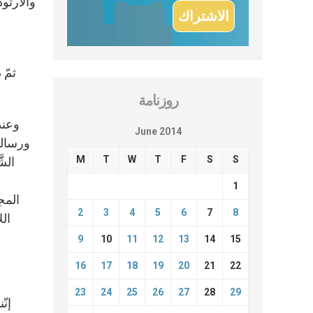
والأرثوذ
ثمّ
روزنامة
3. وع
June 2014
ورسالت
M
T
W
T
F
S
S
الش
1
المج
2
3
4
5
6
7
8
الل
9
10
11
12
13
14
15
16
17
18
19
20
21
22
23
24
25
26
27
28
29
4. إنّ