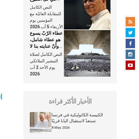
وكلّ يوم، هما
النص الكامل
النَّفَس في حياة
للمقابلة العامّة مع
الكنيسة
المؤمنين يوم
الأربعاء 5 آب 2026
عطاء الرّبّ يسوع
هو عطاء شامل،
وأنّ عنايته بنا لا
تغيب عنّا أبدًا
النص الكامل لصلاة
التبشير الملائكي
يوم الأحد 2 آب
2026
إ
الأخبار الأكثر قراءة
الكنيسة الكاثوليكية في فرنسا
تستعدّ لاستقبال البابا قريبًا
8 May 2026