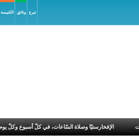
تبرع
وثائق
الكنيسة و
صر الانقسامات
الإفخارستيّا وصلاة السّاعات، في كلّ أسب