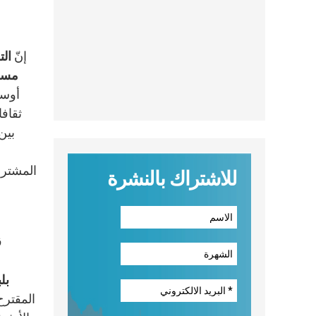
إنّ
الت
مسكو
أوسط
ثقافا
بين
المشترك
للاشتراك بالنشرة
2
بل
المقترح