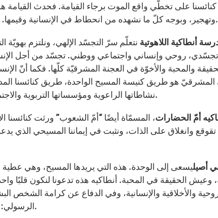
كنائسنا على تخطّي واقع الموت برجاء القيامة. فحدث القيامة ه
للاستنارة واستعادة قوانا المسيحية القياميّة.
وتهجير، وبوجه كلّ ما نشهده من انحطاط في الإنسانية وقيمها.
رسة أنطاكية اللاهوتية
نتعلّم سرّ التجسّد الإلهي، ونلتزم بهويّ
سّدي، روحي وإنساني واجتماعي ووطني. تجسّد من أجل الإنسا
حقيقة والمحبة والأخوّة في العجنة المشرقيّة كلّها. فكما أنّ الإ
 المشرقيّ هو طريق كنيسة المسيح الواحدة، طريق كنائسنا المدعو
نشاطاتها الراعوية ومؤسساتها التربوية والاجتماعية. وهكذا نعمل معًا على بناء مجتمع إنساني أفضل.
كيه أمّ الحضارات
، المسمّاة أيضًا “أمّ الشعوب” ورثت كنائسنا ال
 تقوقع وانغلاق على الذات، ونثبت في إيماننا المسيحي الذي يدع
ي أصيل
يسعى إلى الوحدة. هذه التي يريدها المسيح، وهي عطية منه،
، وعيش الحقيقة في المحبة. أنطاكيه هذه تدعونا لنكون قلبًا واحدًا
روحية والأخلاقية والإنسانية، وفي الدفاع عن كرامة الشخص البشر
الرسولي: الكنيسة في الشرق الأوسط، شركة وشهادة، 11-18).