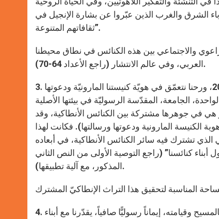
 في التنشئة والتفكير اللاهوتيّين، وفي الحياة الروحية
 آباء الشرق والغرب الذين عبّروا عن بشارة الإنجيل في
ثقافاتهم المتنوعة”.
لراعوي والاجتماعي بين هذه الكنائس في نطاق محيطنا
العربي، وفي عالم الانتشار (راجع الأعداد 64-70).
ما بين سنة 2003 و2006، ورحنا نتعمّق في هويّة كنيستنا المارونيّة ودعوتها
احدة، الجامعة، المقدّسة الرسوليّة في بيئتها الأصلية
صر هي في جوهرها مشتركة بين الكنائس الأنطاكية، وقد
وية الكنيسة المارونية ودعوتها ورسالتها). فكانت لهذا
اكي الذي تشترك فيه سائر الكنائس الأنطاكية، في أبعاده
ل أبناء كنائسنا” (راجع التوصية الأولى من النص الثاني
المذكور، مع آلية تطبيقها).
المسيح وقيامته، إيماناً رسوليًّا صافياً، يقدّرنا مع أبناء