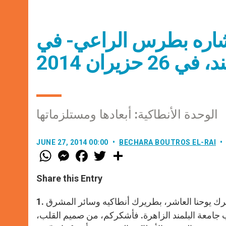
بشاره بطرس الراعي- في
زيران 2014
الوحدة الأنطاكية: أبعادها ومستلزماتها
JUNE 27, 2014 00:00
BECHARA BOUTROS EL-RAI
W
M
F
T
S
h
e
a
w
h
a
s
c
i
a
t
s
e
t
r
Share this Entry
s
e
b
t
e
A
n
o
e
p
g
o
r
1. بفرح كبير وشوق ألبّي دعوة أخينا المحبوب، صاحب الغبطة البطريرك يوحنا العاشر، بطريرك أنطاكيه وسائر المشرق
p
e
k
امعة البلمند الزاهرة
.
فأشكركم، من صميم القلب،
r