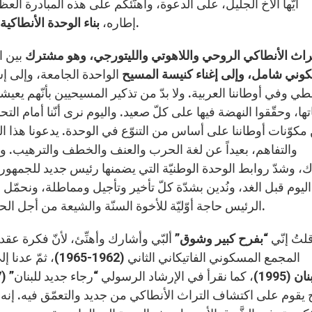
أيّها الأخ الجليل، على الدعوة، وأهنّئكم على هذه المبادرة الع
بكلّ أبعادها ومستلزماتها في داخل كنيستكم الشقيقة.
إطاره،
بناء الوحدة الأنطاكية
راث الأنطاكي الروحي واللاهوتي والليتورجي، وهو
مشترك
بين ا
ني شامل، وإلى إغناء كنيسة المسيح
الواحدة الجامعة، وإلى إ
ي وفي أوطاننا العربية. ولا بدّ من تذكير المسيحيين بأنّهم يع
تها، وحقّقوا النهضة فيها على كلّ صعيد. واليوم نرى أنّنا أمام الت
 مكوّنات أوطاننا على أساس من التنوّع في الوحدة. يدعونا هذا ال
والتفاهم، بعيداً عن لغة الحرب والعنف والخطف والترهيب. وهذه
، وشدّ روابط الوحدة الوطنيّة التي يضمنها رئيس جديد للجمهوريّ
اليوم قبل الغد، ونُدين بشدّة كلّ تأخير وتأجيل ومماطلة، ونحمّل ا
الرئيس حاجة أوّليّة للأخوة السنّة والشيعة من أجل الحدّ من أخطار الحرب الدائرة على أرض العراق وسوريا.
. قلتُ إنّي “
بفرح كبير وشوق
” ألبّي وأشارك وأهنِّئ، لأنّ فكرة عقد
المجمع المسكوني الفاتيكاني الثاني (1962-1965)، ثمّ عدنا إلى البحث فيها في
بنان
 يقوم على اكتشاف التراث الأنطاكي من جديد والتعمّق فيه. إنه 