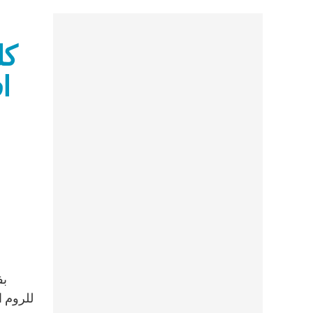
كل
اف
للروم 